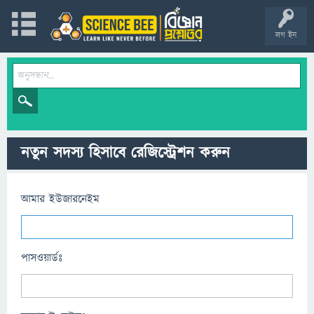
লগ ইন
নতুন সদস্য হিসাবে রেজিস্ট্রেশন করুন
আমার ইউজারনেইম
পাসওয়ার্ডঃ