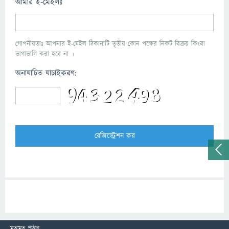
আমার ই-মেইলঃ
গোপনীয়তাঃ আপনার ই-মেইল ঠিকানাটি তৃতীয় কোন পক্ষের নিকট বিক্রয় কিংবা
ভাগাভাগি করা হবে না ।
অনাযাচিত যাচাইকরণ:
মতামত পাঠান