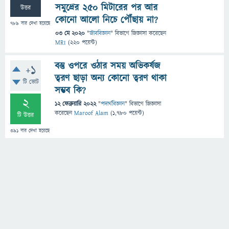
সমুদ্রের ২৫০ মিটারের পর আর
উত্তর
কোনো আলো নিচে পৌঁছায় না?
789
বার দেখা হয়েছে
03 মে 2020
"
জীববিজ্ঞান
" বিভাগে
জিজ্ঞাসা
করেছেন
MRI
(
220
পয়েন্ট)
বস্তু ওপরে ওঠার সময় অভিকর্ষজ
+1
ত্বরণ ছাড়া অন্য কোনো ত্বরণ থাকা
টি ভোট
সম্ভব কি?
2
12 ফেব্রুয়ারি 2022
"
পদার্থবিজ্ঞান
" বিভাগে
জিজ্ঞাসা
করেছেন
Maroof Alam
(
1,780
পয়েন্ট)
টি উত্তর
391
বার দেখা হয়েছে