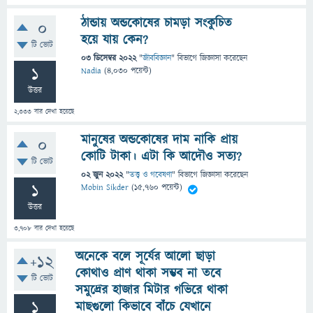
ঠান্ডায় অন্ডকোষের চামড়া সংকুচিত
0
হয়ে যায় কেন?
টি ভোট
03 ডিসেম্বর 2022
"
জীববিজ্ঞান
" বিভাগে
জিজ্ঞাসা
করেছেন
1
Nadia
(
4,030
পয়েন্ট)
উত্তর
2,333
বার দেখা হয়েছে
মানুষের অন্ডকোষের দাম নাকি প্রায়
0
কোটি টাকা। এটা কি আদৌও সত্য?
টি ভোট
02 জুন 2022
"
তত্ত্ব ও গবেষণা
" বিভাগে
জিজ্ঞাসা
করেছেন
1
Mobin Sikder
(
15,760
পয়েন্ট)
উত্তর
3,708
বার দেখা হয়েছে
অনেকে বলে সূর্যের আলো ছাড়া
+12
কোথাও প্রাণ থাকা সম্ভব না তবে
টি ভোট
সমুদ্রের হাজার মিটার গভিরে থাকা
1
মাছগুলো কিভাবে বাঁচে যেখানে