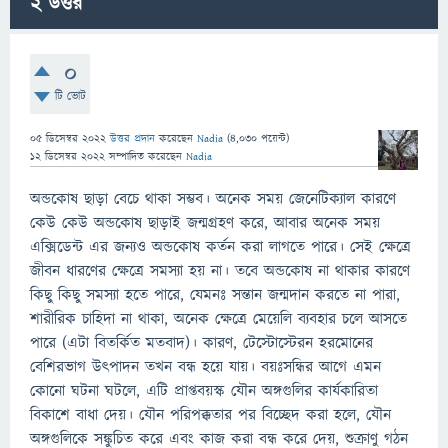
2
উত্তর
0
টি ভোট
05 ডিসেম্বর 2022
উত্তর প্রদান
করেছেন
Nadia
(
4,030
পয়েন্ট)
12 ডিসেম্বর 2022
সম্পাদিত
করেছেন
Nadia
অন্ডকোষ ছাড়া বেচে থাকা সম্ভব। অনেক সময় জেনেটিক্যাল কারণে
কেউ কেউ অন্ডকোষ ছাড়াই জন্মগ্রহণ করে, আবার অনেক সময়
এক্সিডেন্ট এর জন্যও অন্ডকোষ কর্তন করা লাগতে পারে। সেই ক্ষেত্রে
জীবন ধারণের ক্ষেত্রে সমস্যা হয় না। তবে অন্ডকোষ না থাকার কারণে
কিছু কিছু সমস্যা হতে পারে, যেমনঃ সন্তান জন্মদান করতে না পারা,
শারীরিক চাহিদা না থাকা, অনেক ক্ষেত্রে মেয়েলি ব্যবহার চলে আসতে
পারে (এটা বিতর্কিত মতবাদ)। কারণ, টেস্টোস্টেরন হরমোনের
বেশিরভাগ উৎপাদন তখন বন্ধ হয়ে যায়। বয়ঃসন্ধির আগে এমন
কোনো ঘটনা ঘটলে, এটি প্রাপ্তবয়স্ক যৌন অঙ্গগুলির কার্যকারিতা
বিকাশে বাধা দেয়। যৌন পরিপক্কতার পর বিচ্ছেদ করা হলে, যৌন
অঙ্গগুলিকে সঙ্কুচিত করে এবং কাজ করা বন্ধ করে দেয়, শুক্রাণু গঠন