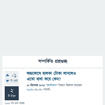
সম্পর্কিত প্রশ্নগুচ্ছ
অন্ডকোষে হালকা টোকা লাগলেও
+1
এতো ব্যথা করে কেন?
টি ভোট
10 ডিসেম্বর 2022
"
জীববিজ্ঞান
" বিভাগে
জিজ্ঞাসা
করেছেন
2
Nadia
(
4,030
পয়েন্ট)
টি উত্তর
2,316
বার দেখা হয়েছে