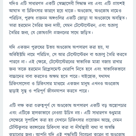
যদিও এটি সাধারণত একটি স্বেচ্ছাসেবী সিদ্ধান্ত নয় এবং এটি প্রায়শই
আঘাত বা চিকিৎসার কারণে হয়ে থাকে। অণ্ডকোষ, অণ্ডকোষ নামেও
পরিচিত, পুরুষ প্রজনন অঙ্গগুলির একটি জোড়া যা অণ্ডকোষে অবস্থিত।
তারা হরমোন তৈরির জন্য দায়ী, যেমন টেস্টোস্টেরন, এবং শুক্রাণু
তৈরির জন্য, যে কোষগুলি প্রজননের সাথে জড়িত।
যদি একজন পুরুষের উভয় অণ্ডকোষ অপসারণ করা হয়, যা
অর্কিইক্টমি নামে পরিচিত, সে আর টেস্টোস্টেরন বা শুক্রাণু তৈরি করতে
পারবে না। এই ক্ষেত্রে, টেস্টোস্টেরনের স্বাভাবিক মাত্রা বজায় রাখার
জন্য তাকে হরমোন রিপ্লেসমেন্ট থেরাপি নিতে হবে এবং স্বাভাবিকভাবে
বাচ্চাদের বাবা করতেও অক্ষম হতে পারে। যাইহোক, যথাযথ
চিকিৎসাসেবা ও চিকিৎসার মাধ্যমে একজন মানুষ এখনও অণ্ডকোষ
ছাড়াই সুস্থ ও পরিপূর্ণ জীবনযাপন করতে পারে।
এটি লক্ষ করা গুরুত্বপূর্ণ যে অণ্ডকোষ অপসারণ একটি বড় অস্ত্রোপচার
এবং এটিকে হালকাভাবে নেওয়া উচিত নয়। এটি সাধারণত শুধুমাত্র
সেক্ষেত্রে সুপারিশ করা হয় যেখানে চিকিৎসার প্রয়োজন আছে, যেমন
টেস্টিকুলার ক্যান্সারের চিকিৎসা করা বা দীর্ঘস্থায়ী ব্যথা বা অস্বস্তি
কমানোর জন্য। আপনি যদি এই পদ্ধতিটি বিবেচনা করেন বা অণ্ডকোষ