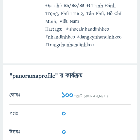
Địa chỉ: 49/40/45 Đ.Trịnh Đình
Trọng, Phú Trung, Tân Phú, Hồ Chí
Minh, Việt Nam
Hastags: #nhacainhandinhkeo
#nhandinhkeo #dangkynhandinhkeo
#trangchunhandinhkeo
"panoramaprofile" র কার্যক্রম
100
স্কোরঃ
পয়েন্ট (র‌্যাংক #
2,897
)
0
প্রশ্নঃ
0
উত্তরঃ