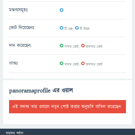
0
মন্তব্যসমূহঃ
0
0
ভোট দিয়েছেনঃ
টি প্রশ্ন,
টি উত্তর
0
0
দান করেছেন:
সম্মত ভোট,
অসম্মত ভোট
0
0
প্রাপ্তঃ
সম্মত ভোট,
অসম্মত ভোট
panoramaprofile এর ওয়াল
এই সদস্য তার ওয়ালে নতুন পোষ্ট করার অনুমতি বাতিল করেছেন
মতামত পাঠান