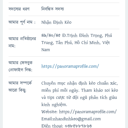
সদস্যের ধরণ
নিবন্ধিত সদস্য
আমার পূর্ণ নাম :
Nhận Định Kèo
49/40/45 Đ.Trịnh Đình Trọng, Phú
আমার প্রতিষ্ঠানের
Trung, Tân Phú, Hồ Chí Minh, Việt
নাম:
Nam
আমার ফেসবুক
https://panoramaprofile.com/
প্রোফাইল লিঙ্ক:
আমার সম্পর্কে
Chuyên mục nhận định kèo chuẩn xác,
আরো কিছু:
miễn phí mỗi ngày. Tham khảo soi kèo
và tips cược từ đội ngũ phân tích giàu
kinh nghiệm.
Website: https://panoramaprofile.com/
Email:nhandinhkeo@gmail.com
Điện thoại: 0385887863