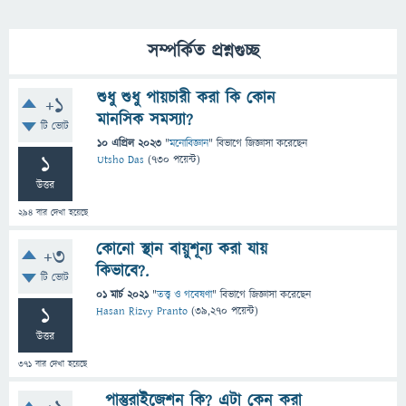
সম্পর্কিত প্রশ্নগুচ্ছ
শুধু শুধু পায়চারী করা কি কোন
+1
মানসিক সমস্যা?
টি ভোট
10 এপ্রিল 2023
"
মনোবিজ্ঞান
" বিভাগে
জিজ্ঞাসা
করেছেন
1
Utsho Das
(
730
পয়েন্ট)
উত্তর
294
বার দেখা হয়েছে
কোনো স্থান বায়ুশূন্য করা যায়
+3
কিভাবে?.
টি ভোট
01 মার্চ 2021
"
তত্ত্ব ও গবেষণা
" বিভাগে
জিজ্ঞাসা
করেছেন
1
Hasan Rizvy Pranto
(
39,270
পয়েন্ট)
উত্তর
371
বার দেখা হয়েছে
পাস্তুরাইজেশন কি? এটা কেন করা