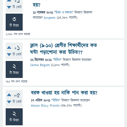
+1
হয়?
টি ভোট
11 নভেম্বর 2021
"
চিন্তা ও দক্ষতা
" বিভাগে
জিজ্ঞাসা
3
করেছেন
Anupom
(
15,280
পয়েন্ট)
টি উত্তর
6,730
বার দেখা হয়েছে
ক্লাস (9-10) শ্রেণীর শিক্ষার্থীদের কত
+1
ঘন্টা পড়াশোনা করা উচিত??
টি ভোট
22 ডিসেম্বর 2021
"
বিবিধ
" বিভাগে
জিজ্ঞাসা
করেছেন
2
Saima Begum
(
1,100
পয়েন্ট)
টি উত্তর
791
বার দেখা হয়েছে
বরফ খাওয়া হয় নাকি পান করা হয়?
+5
17 এপ্রিল 2021
"
বিবিধ
" বিভাগে
জিজ্ঞাসা
করেছেন
টি ভোট
Hasan Rizvy Pranto
(
39,270
পয়েন্ট)
2
টি উত্তর