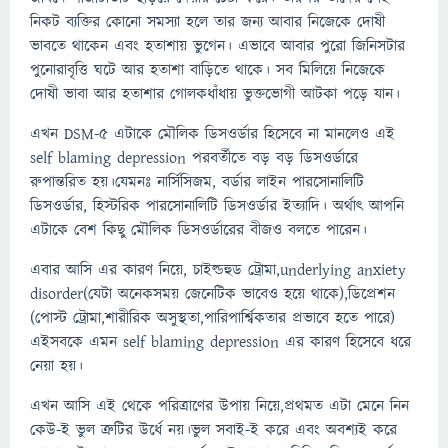
নিকট ব্যক্তির কোনো সমস্যা হলে তার জন্য আবার নিজেকে দোষী
ভাবতে থাকেন এবং হতাশায় ভুগেন। এভাবে আবার পুরো জিনিসটার
পুনোরাবৃত্তি ঘটে আর হতাশা বাড়িতে থাকে। সব মিলিয়ে নিজেকে
দোষী ভাবা আর হতাশার গোলকধাঁধায় ভুক্তভোগী আটকা পড়ে যান।
এখন DSM-5 এটাকে মৌলিক ডিসওর্ডার হিসেবে না মানলেও এই
self blaming depression পরবর্তীতে বড় বড় ডিসওর্ডারে
রুপান্তরিত হয়।যেমনঃ নার্সিসিজম, বর্ডার লাইন পারসোনালিটি
ডিসওর্ডার, হিস্টরিক পারসোনালিটি ডিসওর্ডার ইত্যাদি। অর্থাৎ আপনি
এটাকে বেশ কিছু মৌলিক ডিসওর্ডারের বীজও বলতে পারেন।
এবার আসি এর কারণ নিয়ে, চাইল্ডহুড ট্রোমা,underlying anxiety
disorder(যেটা অনেকসময় জেনেটিক ভাবেও হয়ে থাকে),ডিপ্রেশন
(পোস্ট ট্রোমা,শারীরিক অসুস্থতা,পারিপার্শ্বিকতার প্রভাবে হতে পারে)
এইসবকে এমন self blaming depression এর কারণ হিসেবে ধরে
নেয়া হয়।
এখন আসি এই থেকে পরিত্রাণের উপায় নিয়ে,প্রথমত এটা মেনে নিন
কেউ-ই ভুল ত্রুটির উর্ধে নয়।ভুল সবাই-ই করে এবং অবশ্যই করে