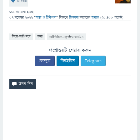
টি ভোট
816
বার দেখা হয়েছে
07 নভেম্বর 2022
"
স্বাস্থ্য ও চিকিৎসা
" বিভাগে
জিজ্ঞাসা
করেছেন
হায়াত
(
20,400
পয়েন্ট)
নিজে-দায়ী-মনে
করা
self-blaming-depression
প্রশ্নোত্তরটি শেয়ার করুন
ফেসবুক
লিঙ্কইডিন
Telegram