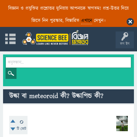
বিজ্ঞান ও প্রযুক্তির প্রশ্নোত্তর দুনিয়ায় আপনাকে স্বাগতম! প্রশ্ন-উত্তর দিয়ে
জিতে নিন পুরস্কার, বিস্তারিত
এখানে
দেখুন।
লগ ইন
উল্কা বা meteoroid কী? উল্কাপিন্ড কী?
0
টি ভোট