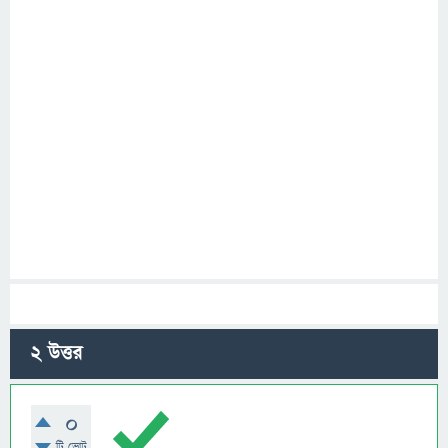
2
উত্তর
0
টি ভোট