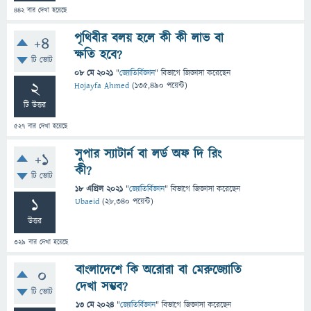
442
বার দেখা হয়েছে
পৃথিবীর বলয় হলে কী কী লাভ বা
+4
ক্ষতি হবে?
টি ভোট
08 মে 2021
"
জ্যোতির্বিজ্ঞান
" বিভাগে
জিজ্ঞাসা
করেছেন
2
Hojayfa Ahmed
(
135,490
পয়েন্ট)
টি উত্তর
527
বার দেখা হয়েছে
সুপার স্যাটার্ন বা লর্ড অফ দি রিং
+1
কী?
টি ভোট
18 এপ্রিল 2021
"
জ্যোতির্বিজ্ঞান
" বিভাগে
জিজ্ঞাসা
করেছেন
1
Ubaeid
(
28,340
পয়েন্ট)
উত্তর
329
বার দেখা হয়েছে
বাংলাদেশে কি অরোরা বা মেরুজ্যোতি
0
দেখা সম্ভব?
টি ভোট
13 মে 2024
"
জ্যোতির্বিজ্ঞান
" বিভাগে
জিজ্ঞাসা
করেছেন