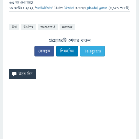
551
বার দেখা হয়েছে
10 অক্টোবর 2022
"
জ্যোতির্বিজ্ঞান
" বিভাগে
জিজ্ঞাসা
করেছেন
Jihadul Amin
(
6,150
পয়েন্ট)
উল্কা
উল্কাপিন্ড
meteoroid
meteor
প্রশ্নোত্তরটি শেয়ার করুন
ফেসবুক
লিঙ্কইডিন
Telegram