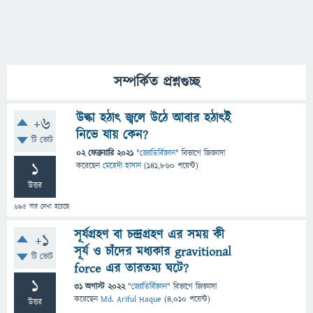
সম্পর্কিত প্রশ্নগুচ্ছ
উল্কা হঠাৎ জ্বলে উঠে আবার হঠাৎই
+6
নিভে যায় কেন?
টি ভোট
02 ফেব্রুয়ারি 2021
"
জ্যোতির্বিজ্ঞান
" বিভাগে
জিজ্ঞাসা
1
করেছেন
মেহেদী হাসান
(
141,860
পয়েন্ট)
উত্তর
695
বার দেখা হয়েছে
সূর্যগ্রহণ বা চন্দ্রগ্রহণ এর সময় কী
+1
সূর্য ও চাঁদের মধ্যকার gravitional
টি ভোট
force এর তারতম্য ঘটে?
1
31 অগাস্ট 2022
"
জ্যোতির্বিজ্ঞান
" বিভাগে
জিজ্ঞাসা
করেছেন
Md. Ariful Haque
(
4,010
পয়েন্ট)
উত্তর