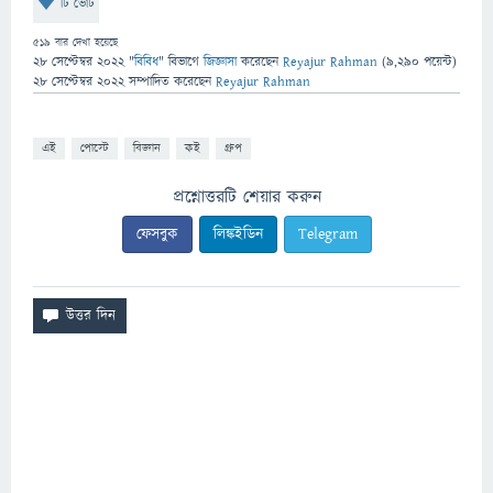
টি ভোট
519
বার দেখা হয়েছে
28 সেপ্টেম্বর 2022
"
বিবিধ
" বিভাগে
জিজ্ঞাসা
করেছেন
Reyajur Rahman
(
9,290
পয়েন্ট)
28 সেপ্টেম্বর 2022
সম্পাদিত
করেছেন
Reyajur Rahman
এই
পোস্টে
বিজ্ঞান
কই
গ্রুপ
প্রশ্নোত্তরটি শেয়ার করুন
ফেসবুক
লিঙ্কইডিন
Telegram