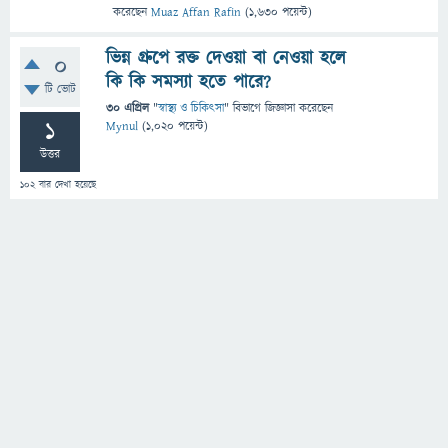
করেছেন
Muaz Affan Rafin
(
1,630
পয়েন্ট)
ভিন্ন গ্রুপে রক্ত দেওয়া বা নেওয়া হলে
0
কি কি সমস্যা হতে পারে?
টি ভোট
30 এপ্রিল
"
স্বাস্থ্য ও চিকিৎসা
" বিভাগে
জিজ্ঞাসা
করেছেন
1
Mynul
(
1,020
পয়েন্ট)
উত্তর
102
বার দেখা হয়েছে