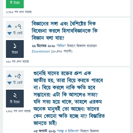
টি উত্তর
6,799
বার দেখা হয়েছে
বিজ্ঞানের সঙ্গা এবং বৈশিষ্টের দিক
+7
বিবেচনা করলে হিসাববিজ্ঞানকে কি
টি ভোট
বিজ্ঞান বলা যায়?
1
26 ডিসেম্বর 2020
"
বিবিধ
" বিভাগে
জিজ্ঞাসা
করেছেন
EliusHHimel
(
10,470
পয়েন্ট)
উত্তর
691
বার দেখা হয়েছে
শুনেছি যাদের রক্তের গ্রুপ এক
+5
জাতীয় হয়, তারা বিয়ে করতে পারবে
টি ভোট
না। বিয়ে করলে নাকি ক্ষতি হবে
2
সন্তানের! এটা কি আসলেও সত্য?
যদি সত্য হয়ে থাকে, তাহলে এরকম
টি উত্তর
অনেক মানুষই তো আছেন! তাদের
2,461
বার দেখা হয়েছে
কেন কোনো ক্ষতি হচ্ছে না? বিস্তারিত
জানতে চাই!
05 অগাস্ট 2021
"
স্বাস্থ্য ও চিকিৎসা
" বিভাগে
জিজ্ঞাসা