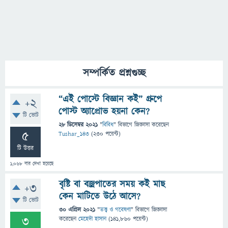
সম্পর্কিত প্রশ্নগুচ্ছ
“এই পোস্টে বিজ্ঞান কই” গ্রুপে
+2
পোস্ট অ্যাপ্রোভ হয়না কেন?
টি ভোট
28 ডিসেম্বর 2021
"
বিবিধ
" বিভাগে
জিজ্ঞাসা
করেছেন
5
Tushar_143
(
230
পয়েন্ট)
টি উত্তর
1,068
বার দেখা হয়েছে
বৃষ্টি বা বজ্রপাতের সময় কই মাছ
+3
কেন মাটিতে উঠে আসে?
টি ভোট
30 এপ্রিল 2021
"
তত্ত্ব ও গবেষণা
" বিভাগে
জিজ্ঞাসা
3
করেছেন
মেহেদী হাসান
(
141,860
পয়েন্ট)