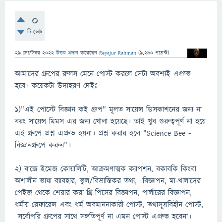
0
টি ভোট
29 সেপ্টেম্বর 2022
উত্তর প্রদান
করেছেন
Reyajur Rahman
(
9,290
পয়েন্ট)
আমাদের গ্রুপের রুলস মেনে পোস্ট করলে সেটা অবশ্যই এপ্রুভ
হবে। কয়েকটা উদাহরণ দেইঃ
১)"এই পোস্টে বিজ্ঞান কই গ্রুপ" মূলত সায়েন্স ডিসকাশনের জন্য না
বরং সায়েন্স মিমস এর জন্য খোলা হয়েছে। তাই খুব গুরুত্বপূর্ণ না হয়ে
এই গ্রুপে প্রশ্ন এপ্রুভ হয়না। প্রশ্ন করার হলে "Science Bee -
বিজ্ঞানগ্রুপে করুন"।
২) বাজে ইমেজ কোয়ালিটি, আক্রমণাত্মক ক্যাপশন, বকাবকি কিংবা
অশালীন ভাষা ব্যাবহার, ভুল/বিভ্রান্তিকর তথ্য, বিজ্ঞাপন, মা-খালাদের
পেইজ থেকে শেয়ার করা থ্রি-পিসের বিজ্ঞাপন, পার্লারের বিজ্ঞাপন,
ধর্মীয় রেফারেন্স এবং ধর্ম অবমাননাকারী পোস্ট, তথ্যসূত্রবিহীন পোস্ট,
সর্বোপরি গ্রুপের সাথে সঙ্গতিপূর্ণ না এমন পোস্ট এপ্রুভ হবেনা।