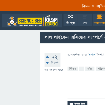
বিজ্ঞান ও প্রযুক্
বী হোম
প্রশ্ন
গরমাগরম
লাল লাইকেন এসিডের সংস্পর্শে
25 সেপ্টেম্বর 2022
"
রসায়ন
" বিভাগে
+2
টি ভোট
লিটমাস
-
এসিড
লাইকে
489
বার দেখা হয়েছে