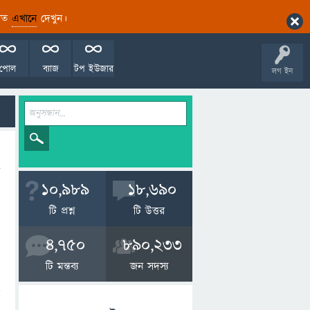
ারিত
এখানে
দেখুন।
পোল
ব্যাজ
টপ ইউজার
লগ ইন
10,989
18,690
টি প্রশ্ন
টি উত্তর
4,750
890,233
টি মন্তব্য
জন সদস্য