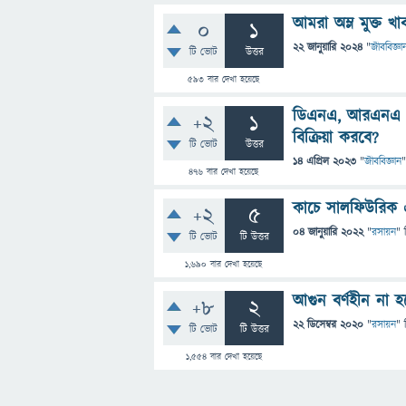
আমরা অম্ল মুক্ত 
0
1
22 জানুয়ারি 2024
"
জীববিজ্ঞা
টি ভোট
উত্তর
593
বার দেখা হয়েছে
ডিএনএ, আরএনএ কে
+2
1
বিক্রিয়া করবে?
টি ভোট
উত্তর
14 এপ্রিল 2023
"
জীববিজ্ঞান
"
476
বার দেখা হয়েছে
কাচে সালফিউরিক 
+2
5
04 জানুয়ারি 2022
"
রসায়ন
" 
টি ভোট
টি উত্তর
1,690
বার দেখা হয়েছে
আগুন বর্ণহীন না হ
+8
2
22 ডিসেম্বর 2020
"
রসায়ন
" 
টি ভোট
টি উত্তর
1,554
বার দেখা হয়েছে