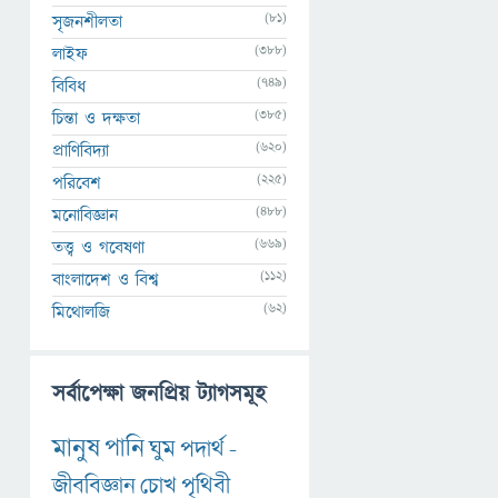
(81)
সৃজনশীলতা
(388)
লাইফ
(749)
বিবিধ
(385)
চিন্তা ও দক্ষতা
(620)
প্রাণিবিদ্যা
(225)
পরিবেশ
(488)
মনোবিজ্ঞান
(669)
তত্ত্ব ও গবেষণা
(112)
বাংলাদেশ ও বিশ্ব
(62)
মিথোলজি
সর্বাপেক্ষা জনপ্রিয় ট্যাগসমূহ
মানুষ
পানি
ঘুম
পদার্থ
-
জীববিজ্ঞান
চোখ
পৃথিবী