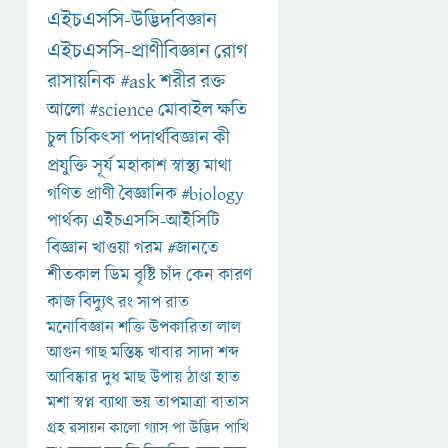
এইচএসসি-উদ্ভিদবিজ্ঞান
এইচএসসি-প্রাণীবিজ্ঞান
রোগ
রাসায়নিক
#ask
শরীর
রক্ত
আলো
#science
মোবাইল
ক্ষতি
চুল
চিকিৎসা
পদার্থবিজ্ঞান
কী
প্রযুক্তি
সূর্য
মহাকাশ
স্বাস্থ্য
মাথা
গণিত
প্রাণী
বৈজ্ঞানিক
#biology
পার্থক্য
এইচএসসি-আইসিটি
বিজ্ঞান
খাওয়া
গরম
#জানতে
শীতকাল
ডিম
বৃষ্টি
চাঁদ
কেন
কারণ
কাজ
বিদ্যুৎ
রং
সাপ
রাত
মনোবিজ্ঞান
শক্তি
উপকারিতা
লাল
আগুন
গাছ
মস্তিষ্ক
খাবার
সাদা
শব্দ
আবিষ্কার
দুধ
মাছ
উপায়
ঠাণ্ডা
হাত
মশা
স্বপ্ন
ব্যাথা
ভয়
তাপমাত্রা
বাতাস
গ্রহ
রসায়ন
কালো
গ্যাস
পা
উদ্ভিদ
পাখি