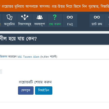
তির প্রশ্নোত্তর দুনিয়ায় আপনাকে স্বাগতম! প্রশ্ন-উত্তর দিয়ে জিতে নিন পুরস্কার, বিস্ত
!
অনুত্তরিত
বিভাগসমূহ
সদস্যবৃন্দ
প্রশ্ন করুন
FAQ
চ্যাট রুম
 নীল হয়ে যায় কেন?
জিজ্ঞাসা
করেছেন
Md. Taseen Alam
(
8,590
পয়েন্ট)
ন
প্রশ্নোত্তরটি শেয়ার করুন
ফেসবুক
লিঙ্কইডিন