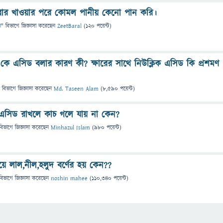
খাবার খাওয়ার পরে কোমল পানীয় কেনো পান করি।
ন
" বিভাগে
জিজ্ঞাসা
করেছেন
ZeetBaral
(
120
পয়েন্ট)
 এসিড বলার কারণ কী? ক্ষারের সাথে নিউক্লিক এসিড কি প্রশমণ
 বিভাগে
জিজ্ঞাসা
করেছেন
Md. Taseen Alam
(
8,590
পয়েন্ট)
এসিড রাখলে কাচ গলে যায় না কেন?
বিভাগে
জিজ্ঞাসা
করেছেন
Minhazul Islam
(
980
পয়েন্ট)
য়ে লাল,নীল,হলুদ বর্ণের হয় কেন??
বিভাগে
জিজ্ঞাসা
করেছেন
noshin mahee
(
110,340
পয়েন্ট)