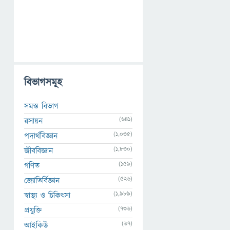
বিভাগসমূহ
সমস্ত বিভাগ
(641)
রসায়ন
(1,035)
পদার্থবিজ্ঞান
(1,830)
জীববিজ্ঞান
(159)
গণিত
(526)
জ্যোতির্বিজ্ঞান
(1,989)
স্বাস্থ্য ও চিকিৎসা
(736)
প্রযুক্তি
(67)
আইকিউ