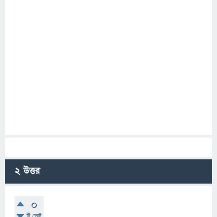
2
উত্তর
0
টি ভোট