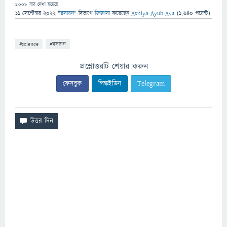
1,008
বার দেখা হয়েছে
11 সেপ্টেম্বর 2022
"
রসায়ন
" বিভাগে
জিজ্ঞাসা
করেছেন
Asniya Ayub Ava
(
1,640
পয়েন্ট)
#science
#রসায়ন
প্রশ্নোত্তরটি শেয়ার করুন
ফেসবুক
লিঙ্কইডিন
Telegram