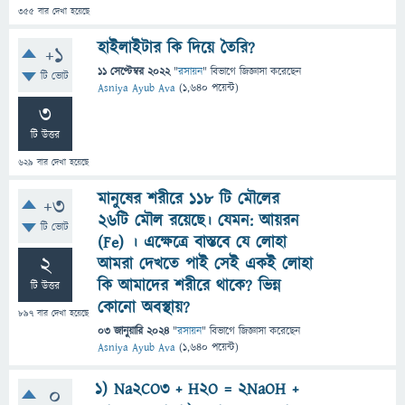
355
বার দেখা হয়েছে
হাইলাইটার কি দিয়ে তৈরি?
+1
11 সেপ্টেম্বর 2022
"
রসায়ন
" বিভাগে
জিজ্ঞাসা
করেছেন
টি ভোট
Asniya Ayub Ava
(
1,640
পয়েন্ট)
3
টি উত্তর
629
বার দেখা হয়েছে
মানুষের শরীরে ১১৮ টি মৌলের
+3
২৬টি মৌল রয়েছে। যেমন: আয়রন
টি ভোট
(Fe) । এক্ষেত্রে বাস্তবে যে লোহা
2
আমরা দেখতে পাই সেই একই লোহা
কি আমাদের শরীরে থাকে? ভিন্ন
টি উত্তর
কোনো অবস্থায়?
897
বার দেখা হয়েছে
03 জানুয়ারি 2024
"
রসায়ন
" বিভাগে
জিজ্ঞাসা
করেছেন
Asniya Ayub Ava
(
1,640
পয়েন্ট)
1) Na2CO3 + H2O = 2NaOH +
0