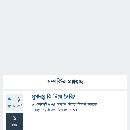
সম্পর্কিত প্রশ্নগুচ্ছ
সুপারগ্লু কি দিয়ে তৈরি?
+1
10 ফেব্রুয়ারি 2024
"
রসায়ন
" বিভাগে
জিজ্ঞাসা
করেছেন
টি ভোট
Asniya Ayub Ava
(
1,640
পয়েন্ট)
1
উত্তর