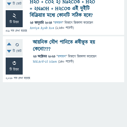
H2O + CO2 2) Na2CO3 + H2O
টি ভোট
= 2NaOH + H2CO3 এই দুইটি
2
বিক্রিয়ার মধ্যে কোনটি সঠিক হবে?
টি উত্তর
25 জানুয়ারি 2024
"
রসায়ন
" বিভাগে
জিজ্ঞাসা
করেছেন
Asniya Ayub Ava
(
1,640
পয়েন্ট)
511
বার দেখা হয়েছে
আয়নিক যৌগ পানিতে দ্রবীভূত হয়
0
কেনো???
টি ভোট
23 অক্টোবর 2023
"
রসায়ন
" বিভাগে
জিজ্ঞাসা
করেছেন
3
Md.Arif-Ul Islam
(
140
পয়েন্ট)
টি উত্তর
2,068
বার দেখা হয়েছে