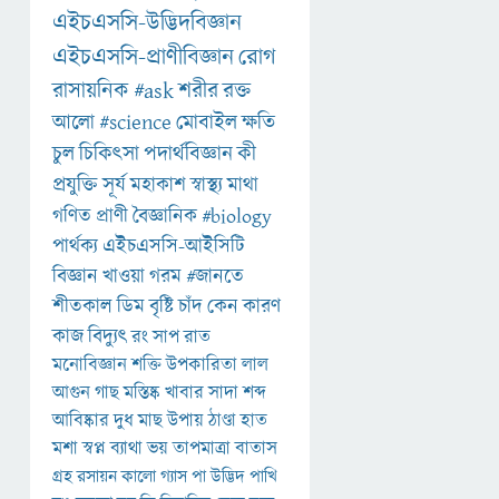
এইচএসসি-উদ্ভিদবিজ্ঞান
এইচএসসি-প্রাণীবিজ্ঞান
রোগ
রাসায়নিক
#ask
শরীর
রক্ত
আলো
#science
মোবাইল
ক্ষতি
চুল
চিকিৎসা
পদার্থবিজ্ঞান
কী
প্রযুক্তি
সূর্য
মহাকাশ
স্বাস্থ্য
মাথা
গণিত
প্রাণী
বৈজ্ঞানিক
#biology
পার্থক্য
এইচএসসি-আইসিটি
বিজ্ঞান
খাওয়া
গরম
#জানতে
শীতকাল
ডিম
বৃষ্টি
চাঁদ
কেন
কারণ
কাজ
বিদ্যুৎ
রং
সাপ
রাত
মনোবিজ্ঞান
শক্তি
উপকারিতা
লাল
আগুন
গাছ
মস্তিষ্ক
খাবার
সাদা
শব্দ
আবিষ্কার
দুধ
মাছ
উপায়
ঠাণ্ডা
হাত
মশা
স্বপ্ন
ব্যাথা
ভয়
তাপমাত্রা
বাতাস
গ্রহ
রসায়ন
কালো
গ্যাস
পা
উদ্ভিদ
পাখি