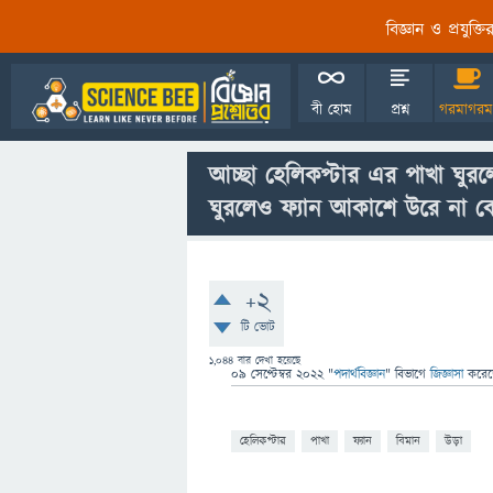
বিজ্ঞান ও প্রযুক্
বী হোম
প্রশ্ন
গরমাগরম
আচ্ছা হেলিকপ্টার এর পাখা ঘুরল
ঘুরলেও ফ্যান আকাশে উরে না ক
+2
টি ভোট
1,044
বার দেখা হয়েছে
09 সেপ্টেম্বর 2022
"
পদার্থবিজ্ঞান
" বিভাগে
জিজ্ঞাসা
করে
হেলিকপ্টার
পাখা
ফ্যান
বিমান
উড়া