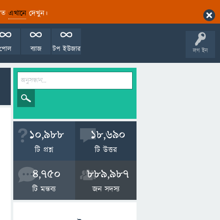
ারিত
এখানে
দেখুন।
পোল
ব্যাজ
টপ ইউজার
লগ ইন
10,988
18,690
টি প্রশ্ন
টি উত্তর
4,750
889,987
টি মন্তব্য
জন সদস্য