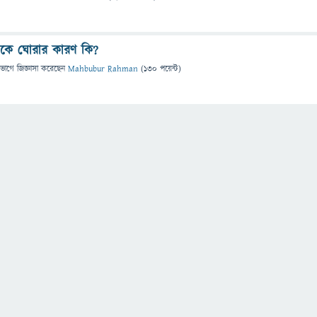
দিকে ঘোরার কারণ কি?
িভাগে
জিজ্ঞাসা
করেছেন
Mahbubur Rahman
(
130
পয়েন্ট)