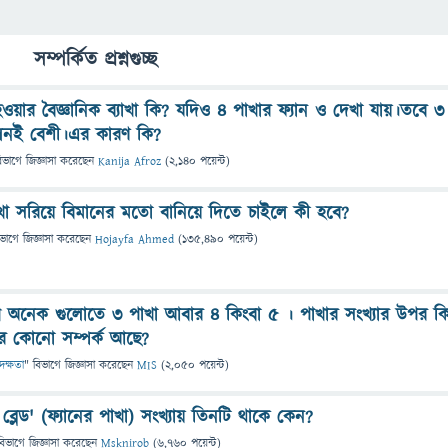
সম্পর্কিত প্রশ্নগুচ্ছ
হওয়ার বৈজ্ঞানিক ব্যাখা কি? যদিও ৪ পাখার ফ্যান ও দেখা যায়।তবে ৩
রচলনই বেশী।এর কারণ কি?
িভাগে
জিজ্ঞাসা
করেছেন
Kanija Afroz
(
2,140
পয়েন্ট)
খা সরিয়ে বিমানের মতো বানিয়ে দিতে চাইলে কী হবে?
িভাগে
জিজ্ঞাসা
করেছেন
Hojayfa Ahmed
(
135,490
পয়েন্ট)
 দেখি অনেক গুলোতে ৩ পাখা আবার ৪ কিংবা ৫ । পাখার সংখ্যার উপর ক
এর কোনো সম্পর্ক আছে?
 দক্ষতা
" বিভাগে
জিজ্ঞাসা
করেছেন
MIS
(
2,050
পয়েন্ট)
ব্লেড' (ফ্যানের পাখা) সংখ্যায় তিনটি থাকে কেন?
বিভাগে
জিজ্ঞাসা
করেছেন
Msknirob
(
6,760
পয়েন্ট)