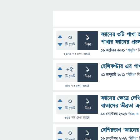
ফ্যানের ৩টি পাখা 
0
1
পাখার ফ্যানের প্
টি ভোট
উত্তর
16 অক্টোবর 2021
"
প্রযুক্তি
" ব
1,074
বার দেখা হয়েছে
হেলিকপ্টার এর পা
+5
1
31 জানুয়ারি 2021
"
বিবিধ
" ব
টি ভোট
উত্তর
447
বার দেখা হয়েছে
ফ্যানের ক্ষেত্রে
0
1
বাতাসের তীব্রতা 
টি ভোট
উত্তর
10 সেপ্টেম্বর 2024
"
চিন্তা ও
355
বার দেখা হয়েছে
বেশিরভাগ 'ফ্যানের 
0
1
16 সেপ্টেম্বর 2022
"
বিবিধ
" 