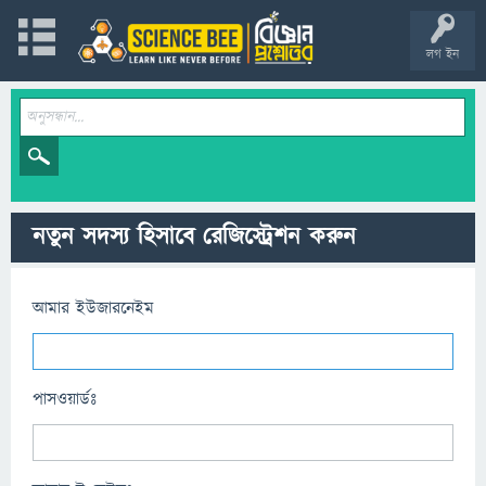
লগ ইন
নতুন সদস্য হিসাবে রেজিস্ট্রেশন করুন
আমার ইউজারনেইম
পাসওয়ার্ডঃ