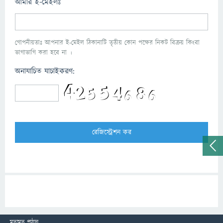
আমার ই-মেইলঃ
গোপনীয়তাঃ আপনার ই-মেইল ঠিকানাটি তৃতীয় কোন পক্ষের নিকট বিক্রয় কিংবা
ভাগাভাগি করা হবে না ।
অনাযাচিত যাচাইকরণ:
মতামত পাঠান