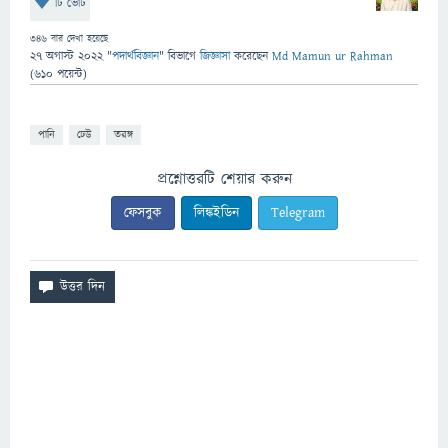
টি ভোট
346
বার দেখা হয়েছে
27 অগাস্ট 2022
"
পদার্থবিজ্ঞান
" বিভাগে
জিজ্ঞাসা
করেছেন
Md Mamun ur Rahman
(
610
পয়েন্ট)
পানি
ঢেউ
তরঙ্গ
প্রশ্নোত্তরটি শেয়ার করুন
ফেসবুক
লিঙ্কইডিন
Telegram