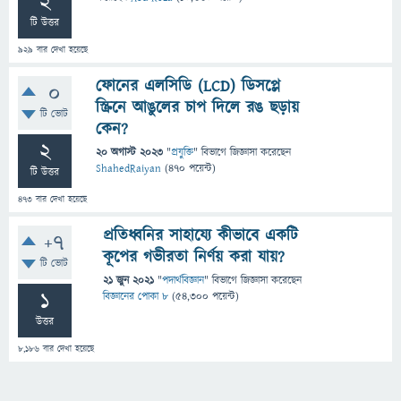
2
টি উত্তর
929
বার দেখা হয়েছে
ফোনের এলসিডি (LCD) ডিসপ্লে
0
স্ক্রিনে আঙুলের চাপ দিলে রঙ ছড়ায়
টি ভোট
কেন?
2
20 অগাস্ট 2023
"
প্রযুক্তি
" বিভাগে
জিজ্ঞাসা
করেছেন
ShahedRaiyan
(
470
পয়েন্ট)
টি উত্তর
473
বার দেখা হয়েছে
প্রতিধ্বনির সাহায্যে কীভাবে একটি
+7
কূপের গভীরতা নির্ণয় করা যায়?
টি ভোট
21 জুন 2021
"
পদার্থবিজ্ঞান
" বিভাগে
জিজ্ঞাসা
করেছেন
1
বিজ্ঞানের পোকা ৮
(
54,300
পয়েন্ট)
উত্তর
8,186
বার দেখা হয়েছে