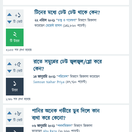
টিনের মধ্যে ঢেউ ঢেউ থাকে কেন?
+1
22 এপ্রিল 2021
"
তত্ত্ব ও গবেষণা
" বিভাগে
জিজ্ঞাসা
টি ভোট
করেছেন
মেহেদী হাসান
(
141,860
পয়েন্ট)
2
টি উত্তর
3,855
বার দেখা হয়েছে
রাতে সমু্দ্রের ঢেউ জ্বলজ্বল/গ্লো করে
+5
কেন?
টি ভোট
14 জানুয়ারি 2021
"
পরিবেশ
" বিভাগে
জিজ্ঞাসা
করেছেন
1
Samsun Nahar Priya
(
47,710
পয়েন্ট)
উত্তর
1,746
বার দেখা হয়েছে
পানির অনেক গভীরে ডুব দিলে কান
+8
ব্যথা করে কেনো?
টি ভোট
06 জানুয়ারি 2021
"
পদার্থবিজ্ঞান
" বিভাগে
জিজ্ঞাসা
করেছেন
Abu Reza
(
10,660
পয়েন্ট)