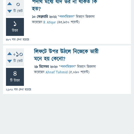
পদার্থ মধ্যে যদি ভর না থাকত কি
0
হত?
টি ভোট
10 ফেব্রুয়ারি 2022
"
পদার্থবিজ্ঞান
" বিভাগে
জিজ্ঞাসা
1
করেছেন
R Atiqur
(
43,950
পয়েন্ট)
উত্তর
487
বার দেখা হয়েছে
লিফটে উপর উঠলে নিজেকে ভারী
+10
মনে হয় কেনো?
টি ভোট
29 ডিসেম্বর 2020
"
পদার্থবিজ্ঞান
" বিভাগে
জিজ্ঞাসা
4
করেছেন
Ahnaf Tahmid
(
5,090
পয়েন্ট)
টি উত্তর
2,972
বার দেখা হয়েছে