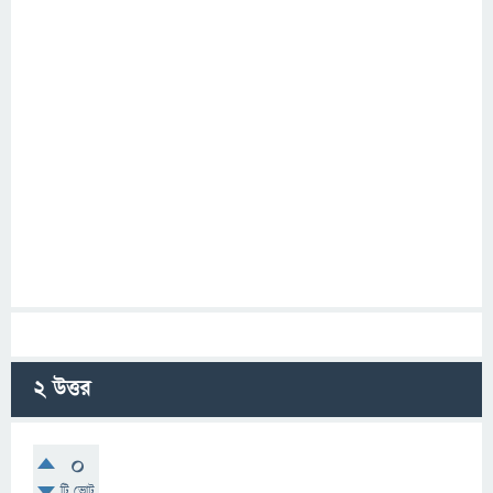
2
উত্তর
0
টি ভোট