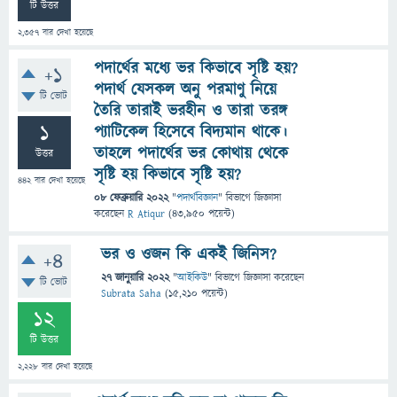
টি উত্তর
2,357
বার দেখা হয়েছে
পদার্থের মধ্যে ভর কিভাবে সৃষ্টি হয়?
+1
পদার্থ যেসকল অনু পরমাণু নিয়ে
টি ভোট
তৈরি তারাই ভরহীন ও তারা তরঙ্গ
1
প্যাটিকেল হিসেবে বিদ্যমান থাকে।
তাহলে পদার্থের ভর কোথায় থেকে
উত্তর
সৃষ্টি হয় কিভাবে সৃষ্টি হয়?
442
বার দেখা হয়েছে
08 ফেব্রুয়ারি 2022
"
পদার্থবিজ্ঞান
" বিভাগে
জিজ্ঞাসা
করেছেন
R Atiqur
(
43,950
পয়েন্ট)
ভর ও ওজন কি একই জিনিস?
+4
27 জানুয়ারি 2022
"
আইকিউ
" বিভাগে
জিজ্ঞাসা
করেছেন
টি ভোট
Subrata Saha
(
15,210
পয়েন্ট)
12
টি উত্তর
2,228
বার দেখা হয়েছে