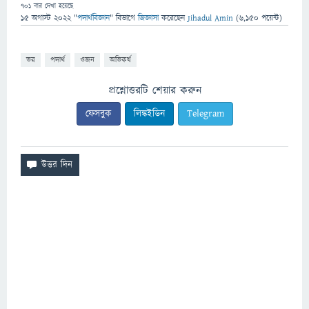
701
বার দেখা হয়েছে
15 অগাস্ট 2022
"
পদার্থবিজ্ঞান
" বিভাগে
জিজ্ঞাসা
করেছেন
Jihadul Amin
(
6,150
পয়েন্ট)
ভর
পদার্থ
ওজন
অভিকর্ষ
প্রশ্নোত্তরটি শেয়ার করুন
ফেসবুক
লিঙ্কইডিন
Telegram