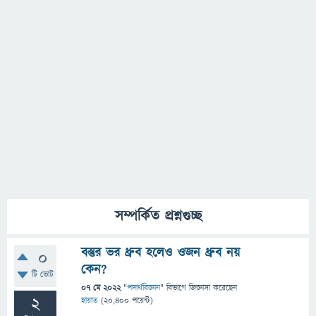
সম্পর্কিত প্রশ্নগুচ্ছ
বস্তুর ভর ধ্রুব হলেও ওজন ধ্রুব নয়
0
কেন?
টি ভোট
07 মে 2022
"
পদার্থবিজ্ঞান
" বিভাগে
জিজ্ঞাসা
করেছেন
2
হায়াত
(
20,400
পয়েন্ট)