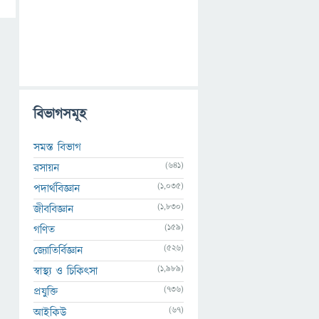
বিভাগসমূহ
সমস্ত বিভাগ
(641)
রসায়ন
(1,035)
পদার্থবিজ্ঞান
(1,830)
জীববিজ্ঞান
(159)
গণিত
(526)
জ্যোতির্বিজ্ঞান
(1,989)
স্বাস্থ্য ও চিকিৎসা
(736)
প্রযুক্তি
(67)
আইকিউ