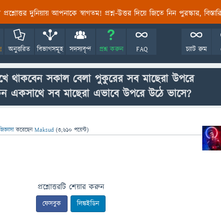
তির প্রশ্নোত্তর দুনিয়ায় আপনাকে স্বাগতম! প্রশ্ন-উত্তর দিয়ে জিতে নিন পুরস্কার, বিস্ত
!
অনুত্তরিত
বিভাগসমূহ
সদস্যবৃন্দ
প্রশ্ন করুন
FAQ
চ্যাট রুম
দেখে থাকবেন সকাল বেলা পুকুরের সব মাছেরা উপরে
 কেন একসাথে সব মাছেরা এভাবে উপরে উঠে ভাসে?
জিজ্ঞাসা
করেছেন
Maksud
(
3,610
পয়েন্ট)
প্রশ্নোত্তরটি শেয়ার করুন
ফেসবুক
লিঙ্কইডিন