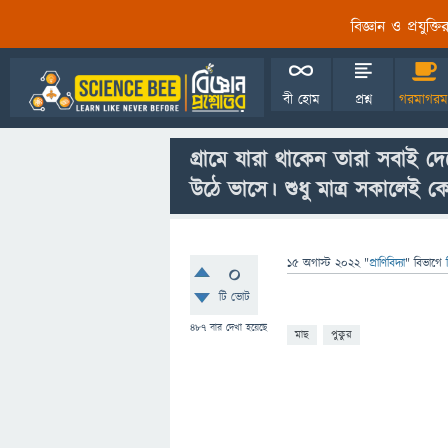
বিজ্ঞান ও প্রযুক্
বী হোম
প্রশ্ন
গরমাগরম
গ্রামে যারা থাকেন তারা সবাই 
উঠে ভাসে। শুধু মাত্র সকালেই
15 অগাস্ট 2022
"
প্রাণিবিদ্যা
" বিভাগে
0
টি ভোট
487
বার দেখা হয়েছে
মাছ
পুকুর