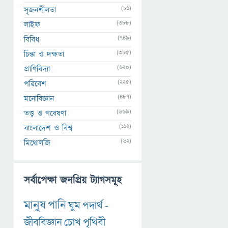
(81)
সৃজনশীলতা
(388)
লাইফ
(749)
বিবিধ
(385)
চিন্তা ও দক্ষতা
(620)
প্রাণিবিদ্যা
(225)
পরিবেশ
(487)
মনোবিজ্ঞান
(669)
তত্ত্ব ও গবেষণা
(112)
বাংলাদেশ ও বিশ্ব
(62)
মিথোলজি
সর্বাপেক্ষা জনপ্রিয় ট্যাগসমূহ
মানুষ
পানি
ঘুম
পদার্থ
-
জীববিজ্ঞান
চোখ
পৃথিবী