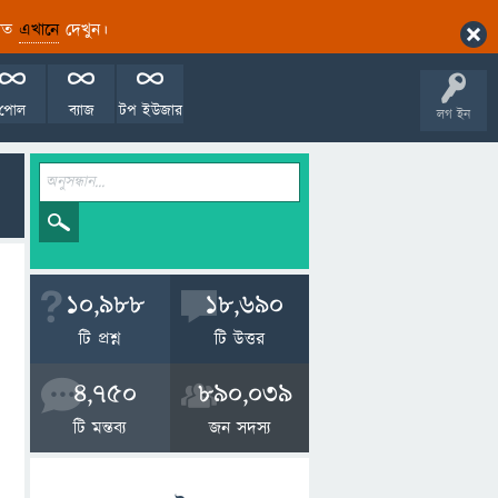
ারিত
এখানে
দেখুন।
পোল
ব্যাজ
টপ ইউজার
লগ ইন
10,988
18,690
টি প্রশ্ন
টি উত্তর
4,750
890,039
টি মন্তব্য
জন সদস্য