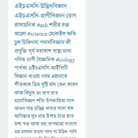
এইচএসসি-উদ্ভিদবিজ্ঞান
এইচএসসি-প্রাণীবিজ্ঞান
রোগ
রাসায়নিক
#ask
শরীর
রক্ত
আলো
#science
মোবাইল
ক্ষতি
চুল
চিকিৎসা
পদার্থবিজ্ঞান
কী
প্রযুক্তি
সূর্য
মহাকাশ
স্বাস্থ্য
মাথা
গণিত
প্রাণী
বৈজ্ঞানিক
#biology
পার্থক্য
এইচএসসি-আইসিটি
বিজ্ঞান
খাওয়া
গরম
#জানতে
শীতকাল
ডিম
বৃষ্টি
চাঁদ
কেন
কারণ
কাজ
বিদ্যুৎ
রং
সাপ
রাত
মনোবিজ্ঞান
শক্তি
উপকারিতা
লাল
আগুন
গাছ
মস্তিষ্ক
খাবার
সাদা
শব্দ
আবিষ্কার
দুধ
মাছ
উপায়
ঠাণ্ডা
হাত
মশা
স্বপ্ন
ব্যাথা
ভয়
তাপমাত্রা
বাতাস
গ্রহ
রসায়ন
কালো
গ্যাস
পা
উদ্ভিদ
পাখি