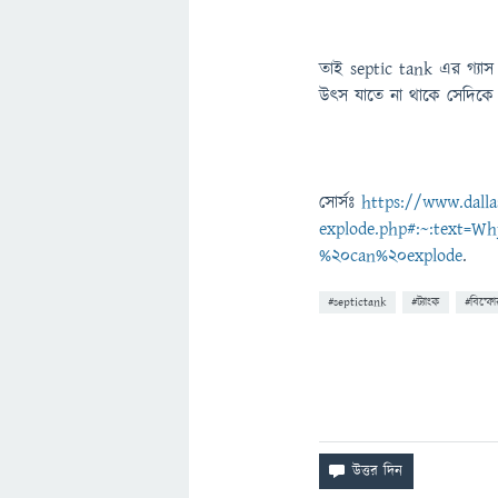
তাই septic tank এর গ্যাস 
উৎস যাতে না থাকে সেদিকে
সোর্সঃ
https://www.dalla
explode.php#:~:text=
%20can%20explode
.
#septictank
#ট্যাংক
#বিস্ফ