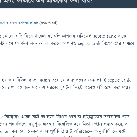
য় এবং কীভাবে এর প্রতিরোধ করা যায়?
্ঞাসা
করেছেন
Didarul islam
(
300
পয়েন্ট)
 কোনো বাড়ি কিনে থাকেন বা, যদি আপনার জমিতেও septic tank থাকে,
িত যে সতর্কতা অবলম্বন না করলে আপনিও septic tank বিস্ফোরণের মাধ্যমে
।
 হয় তার বিভিন্ন কারণ রয়েছে তবে যে কারণগুলোর জন্য প্রায়ই septic tank
ে রাখা প্রয়োজন যাতে এ ধরনের দূর্ঘটনা কিছুটা হলেও প্রতিরোধ করা যায়।
k বিস্ফোরণ প্রায়ই ঘটে তা হলো মিথেন গ্যাস বা হাইড্রোজেন সালফাইড গ্যাস।
ৈব পদার্থগুলো বায়ুশূন্য অবস্থায় বিযোজিত হয়ে মিথেন গ্যাস প্রস্তুত করে, এ
stion বলা হয়, কেননা এ সম্পূর্ণ বিক্রিয়াটি অক্সিজেনের অনুপস্থিতিতে ঘটে।