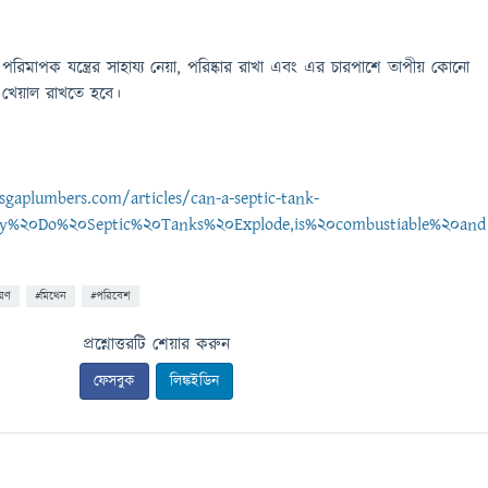
পরিমাপক যন্ত্রের সাহায্য নেয়া, পরিষ্কার রাখা এবং এর চারপাশে তাপীয় কোনো
 খেয়াল রাখতে হবে।
sgaplumbers.com/articles/can-a-septic-tank-
Why%20Do%20Septic%20Tanks%20Explode,is%20combustiable%20and
োরণ
#মিথেন
#পরিবেশ
প্রশ্নোত্তরটি শেয়ার করুন
ফেসবুক
লিঙ্কইডিন