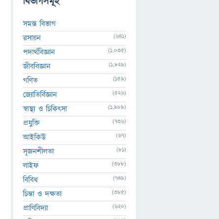
বিভাগসমূহ
সমস্ত বিভাগ
(641)
রসায়ন
(1,035)
পদার্থবিজ্ঞান
(1,829)
জীববিজ্ঞান
(159)
গণিত
(526)
জ্যোতির্বিজ্ঞান
(1,989)
স্বাস্থ্য ও চিকিৎসা
(736)
প্রযুক্তি
(67)
আইকিউ
(81)
সৃজনশীলতা
(388)
লাইফ
(749)
বিবিধ
(385)
চিন্তা ও দক্ষতা
(620)
প্রাণিবিদ্যা