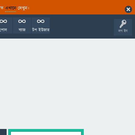
ারিত
এখানে
দেখুন।
পোল
ব্যাজ
টপ ইউজার
লগ ইন