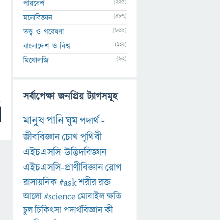
(225)
পরিবেশ
(487)
মনোবিজ্ঞান
(669)
তত্ত্ব ও গবেষণা
(112)
বাংলাদেশ ও বিশ্ব
(62)
মিথোলজি
d
সর্বাপেক্ষা জনপ্রিয় ট্যাগসমূহ
মানুষ
পানি
ঘুম
পদার্থ
-
জীববিজ্ঞান
চোখ
পৃথিবী
এইচএসসি-উদ্ভিদবিজ্ঞান
এইচএসসি-প্রাণীবিজ্ঞান
রোগ
রাসায়নিক
#ask
শরীর
রক্ত
আলো
#science
মোবাইল
ক্ষতি
চুল
চিকিৎসা
পদার্থবিজ্ঞান
কী