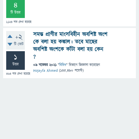
4
টি উত্তর
1,124
বার দেখা হয়েছে
সমস্ত প্রাণীর মাংসবিহীন অবশিষ্ট অংশ
+2
কে বলা হয় কঙ্কাল। তবে মাছের
টি ভোট
অবশিষ্ট অংশকে কাঁটা বলা হয় কেন
1
?
উত্তর
09 নভেম্বর 2021
"
বিবিধ
" বিভাগে
জিজ্ঞাসা
করেছেন
Hojayfa Ahmed
(
135,490
পয়েন্ট)
464
বার দেখা হয়েছে