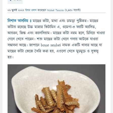
06 জুলাই 2022
উত্তর প্রদান
করেছেন
Nishat Tasnim
(
7,950
পয়েন্ট)
নিশাত তাসনিম ঃ
মাছের কাঁটা, মাথা এবং চামড়া পুষ্টিকর। মাছের
কাঁটায় রয়েছে উচ্চ মাত্রার ভিটামিন এ, ওমেগা-৩ ফ্যাটি অ্যাসিড,
আয়রন, জিঙ্ক এবং ক্যালসিয়াম। মাছের কাঁটা নরম হলে, চিবিয়ে খাওয়া
গেলে খেতে পারেন। শক্ত মাছের কাঁটা খেলে গলায় আটকে যাওয়া
সম্ভাবনা আছে। জাপানে bone senbei নামক একটি খাবার আছে যা
মাছের কাঁটা ভেজে তৈরি করা হয়, এগুলো খেতে মুচমুচে ও সুস্বাদু
হয়।