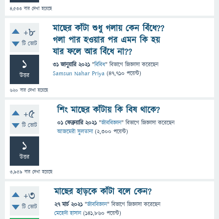
4,533
বার দেখা হয়েছে
মাছের কাঁটা শুধু গলায় কেন বিঁধে??
+8
গলা পার হওয়ার পর এমন কি হয়
টি ভোট
যার ফলে আর বিঁধে না??
1
31 জানুয়ারি 2021
"
বিবিধ
" বিভাগে
জিজ্ঞাসা
করেছেন
Samsun Nahar Priya
(
47,710
পয়েন্ট)
উত্তর
620
বার দেখা হয়েছে
শিং মাছের কাঁটায় কি বিষ থাকে?
+5
01 ফেব্রুয়ারি 2021
"
জীববিজ্ঞান
" বিভাগে
জিজ্ঞাসা
করেছেন
টি ভোট
আজমেরী সুলতানা
(
2,300
পয়েন্ট)
1
উত্তর
3,959
বার দেখা হয়েছে
মাছের হাড়কে কাঁটা বলে কেন?
+3
27 মার্চ 2021
"
জীববিজ্ঞান
" বিভাগে
জিজ্ঞাসা
করেছেন
টি ভোট
মেহেদী হাসান
(
141,860
পয়েন্ট)