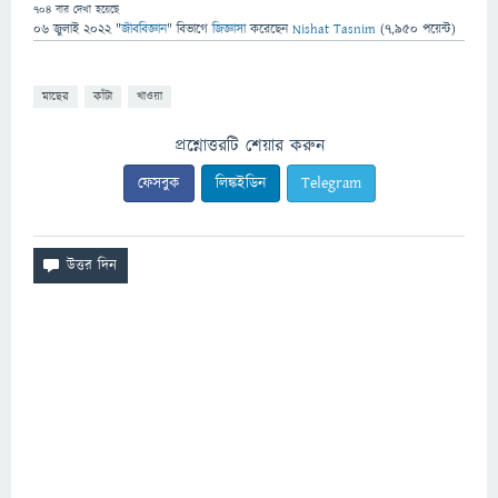
704
বার দেখা হয়েছে
06 জুলাই 2022
"
জীববিজ্ঞান
" বিভাগে
জিজ্ঞাসা
করেছেন
Nishat Tasnim
(
7,950
পয়েন্ট)
মাছের
কাঁটা
খাওয়া
প্রশ্নোত্তরটি শেয়ার করুন
ফেসবুক
লিঙ্কইডিন
Telegram