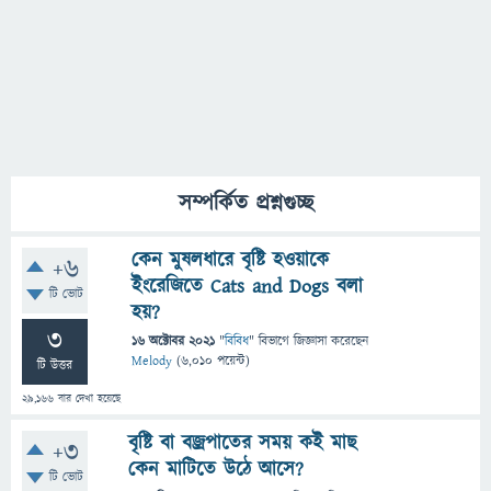
সম্পর্কিত প্রশ্নগুচ্ছ
কেন মুষলধারে বৃষ্টি হওয়াকে
+6
ইংরেজিতে Cats and Dogs বলা
টি ভোট
হয়?
3
16 অক্টোবর 2021
"
বিবিধ
" বিভাগে
জিজ্ঞাসা
করেছেন
Melody
(
6,010
পয়েন্ট)
টি উত্তর
29,166
বার দেখা হয়েছে
বৃষ্টি বা বজ্রপাতের সময় কই মাছ
+3
কেন মাটিতে উঠে আসে?
টি ভোট