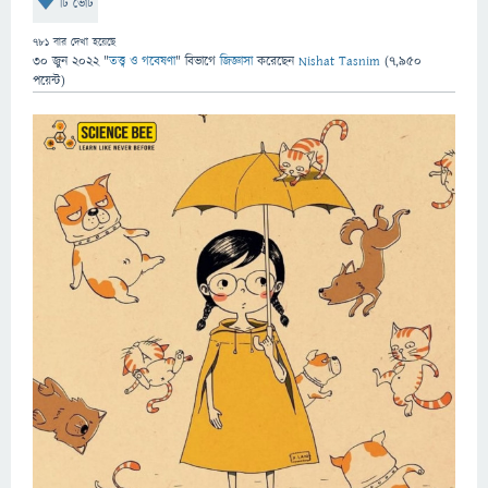
টি ভোট
781
বার দেখা হয়েছে
30 জুন 2022
"
তত্ত্ব ও গবেষণা
" বিভাগে
জিজ্ঞাসা
করেছেন
Nishat Tasnim
(
7,950
পয়েন্ট)