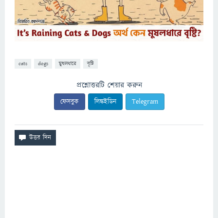
cats
dogs
মুষলধারে
বৃষ্টি
প্রশ্নোত্তরটি শেয়ার করুন
ফেসবুক
লিঙ্কইডিন
Telegram