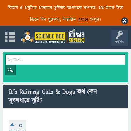
বিজ্ঞান ও প্রযুক্তির প্রশ্নোত্তর দুনিয়ায় আপনাকে স্বাগতম! প্রশ্ন-উত্তর দিয়ে
জিতে নিন পুরস্কার, বিস্তারিত
এখানে
দেখুন।
লগ ইন
It’s Raining Cats & Dogs অর্থ কেন
মুষলধারে বৃষ্টি?
0