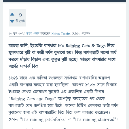
0
টি ভোট
30 জুন 2022
উত্তর প্রদান
করেছেন
Nishat Tasnim
(
7,950
পয়েন্ট)
আমরা জানি, ইংরেজি বাগধারা It’s Raining Cats & Dogs দিয়ে
মুষলধারে বৃষ্টি বা ভারী বর্ষণ বুঝানো হয়। কিন্তু বাগধারাটি বাংলা অর্থ
করলে দাঁড়ায় বিড়াল এবং কুকুর বৃষ্টি হচ্ছে। তাহলে বাগধারার সাথে
অর্থের সম্পর্ক কি?
১৬৫১ সালে এক কবিতা সংকলনে সর্বপ্রথম বাগধারাটির অনুরূপ
একটি বাগধারা ব্যবহার করা হয়েছিলো। তারপর ১৭৩৮ সালে বিখ্যাত
ইংরেজ লেখক জোনাথন সুইফট এর প্রকাশিত একটি লিখায়
"Raining Cats and Dogs" অংশটুকু ব্যবহারের পর থেকে
বাগধারাটি বেশ জনপ্রিয় হয়ে উঠে। অনেক ব্রিটিশ লেখকরা ভারী বর্ষণ
বুঝানোর জন্য এই বাগধারাটির ভিন্ন ভিন্ন রুপ ব্যবহার করেছেন।
যেমন: "It’s raining pitchforks" বা "It’s raining stair-rod"।