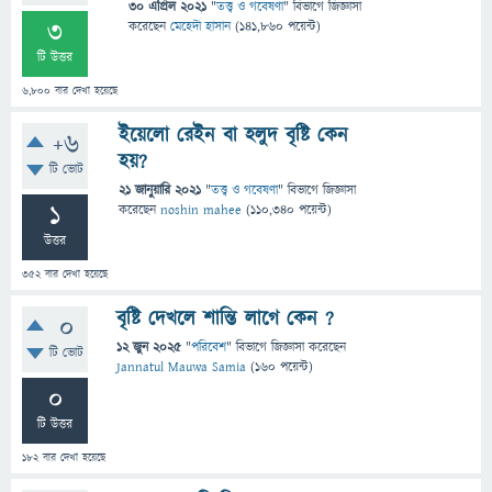
30 এপ্রিল 2021
"
তত্ত্ব ও গবেষণা
" বিভাগে
জিজ্ঞাসা
3
করেছেন
মেহেদী হাসান
(
141,860
পয়েন্ট)
টি উত্তর
6,800
বার দেখা হয়েছে
ইয়েলো রেইন বা হলুদ বৃষ্টি কেন
+6
হয়?
টি ভোট
21 জানুয়ারি 2021
"
তত্ত্ব ও গবেষণা
" বিভাগে
জিজ্ঞাসা
1
করেছেন
noshin mahee
(
110,340
পয়েন্ট)
উত্তর
352
বার দেখা হয়েছে
বৃষ্টি দেখলে শান্তি লাগে কেন ?
0
12 জুন 2025
"
পরিবেশ
" বিভাগে
জিজ্ঞাসা
করেছেন
টি ভোট
Jannatul Mauwa Samia
(
160
পয়েন্ট)
0
টি উত্তর
182
বার দেখা হয়েছে