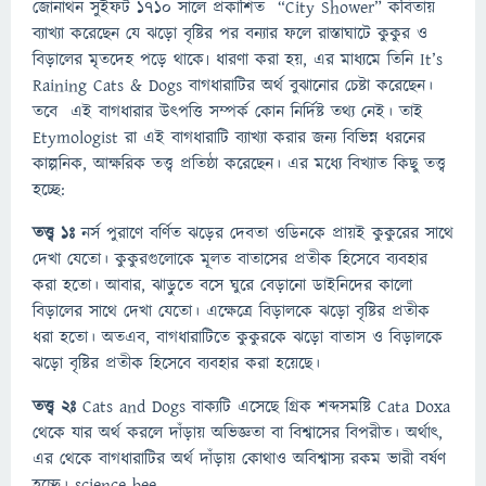
জোনাথন সুইফট ১৭১০ সালে প্রকাশিত “City Shower” কবিতায়
ব্যাখ্যা করেছেন যে ঝড়ো বৃষ্টির পর বন্যার ফলে রাস্তাঘাটে কুকুর ও
বিড়ালের মৃতদেহ পড়ে থাকে৷ ধারণা করা হয়, এর মাধ্যমে তিনি It’s
Raining Cats & Dogs বাগধারাটির অর্থ বুঝানোর চেষ্টা করেছেন।
তবে এই বাগধারার উৎপত্তি সম্পর্ক কোন নির্দিষ্ট তথ্য নেই। তাই
Etymologist রা এই বাগধারাটি ব্যাখ্যা করার জন্য বিভিন্ন ধরনের
কাল্পনিক, আক্ষরিক তত্ত্ব প্রতিষ্ঠা করেছেন। এর মধ্যে বিখ্যাত কিছু তত্ত্ব
হচ্ছে:
তত্ত্ব ১ঃ
নর্স পুরাণে বর্ণিত ঝড়ের দেবতা ওডিনকে প্রায়ই কুকুরের সাথে
দেখা যেতো। কুকুরগুলোকে মূলত বাতাসের প্রতীক হিসেবে ব্যবহার
করা হতো। আবার, ঝাড়ুতে বসে ঘুরে বেড়ানো ডাইনিদের কালো
বিড়ালের সাথে দেখা যেতো। এক্ষেত্রে বিড়ালকে ঝড়ো বৃষ্টির প্রতীক
ধরা হতো। অতএব, বাগধারাটিতে কুকুরকে ঝড়ো বাতাস ও বিড়ালকে
ঝড়ো বৃষ্টির প্রতীক হিসেবে ব্যবহার করা হয়েছে।
তত্ত্ব ২ঃ
Cats and Dogs বাক্যটি এসেছে গ্রিক শব্দসমষ্টি Cata Doxa
থেকে যার অর্থ করলে দাঁড়ায় অভিজ্ঞতা বা বিশ্বাসের বিপরীত। অর্থাৎ,
এর থেকে বাগধারাটির অর্থ দাঁড়ায় কোথাও অবিশ্বাস্য রকম ভারী বর্ষণ
হচ্ছে। science bee