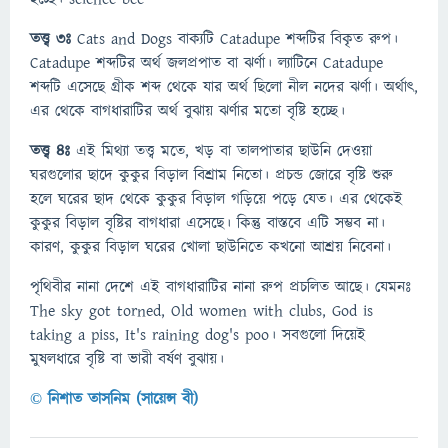
তত্ত্ব ৩ঃ
Cats and Dogs বাক্যটি Catadupe শব্দটির বিকৃত রুপ।
Catadupe শব্দটির অর্থ জলপ্রপাত বা ঝর্ণা। ল্যাটিনে Catadupe
শব্দটি এসেছে গ্রীক শব্দ থেকে যার অর্থ ছিলো নীল নদের ঝর্ণা। অর্থাৎ,
এর থেকে বাগধারাটির অর্থ বুঝায় ঝর্ণার মতো বৃষ্টি হচ্ছে।
তত্ত্ব ৪ঃ
এই মিথ্যা তত্ত্ব মতে, খড় বা তালপাতার ছাউনি দেওয়া
ঘরগুলোর ছাদে কুকুর বিড়াল বিশ্রাম নিতো। প্রচন্ড জোরে বৃষ্টি শুরু
হলে ঘরের ছাদ থেকে কুকুর বিড়াল গড়িয়ে পড়ে যেত। এর থেকেই
কুকুর বিড়াল বৃষ্টির বাগধারা এসেছে। কিন্তু বাস্তবে এটি সম্ভব না।
কারণ, কুকুর বিড়াল ঘরের খোলা ছাউনিতে কখনো আশ্রয় নিবেনা।
পৃথিবীর নানা দেশে এই বাগধারাটির নানা রুপ প্রচলিত আছে। যেমনঃ
The sky got torned, Old women with clubs, God is
taking a piss, It's raining dog's poo। সবগুলো দিয়েই
মুষলধারে বৃষ্টি বা ভারী বর্ষণ বুঝায়।
© নিশাত তাসনিম (সায়েন্স বী)