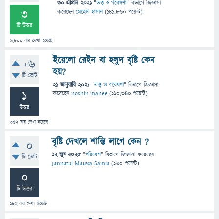
30 এপ্রিল 2021
"
তত্ত্ব ও গবেষণা
" বিভাগে
জিজ্ঞাসা
3
করেছেন
মেহেদী হাসান
(
141,860
পয়েন্ট)
টি উত্তর
6,800
বার দেখা হয়েছে
ইয়েলো রেইন বা হলুদ বৃষ্টি কেন
+6
হয়?
টি ভোট
21 জানুয়ারি 2021
"
তত্ত্ব ও গবেষণা
" বিভাগে
জিজ্ঞাসা
1
করেছেন
noshin mahee
(
110,340
পয়েন্ট)
উত্তর
352
বার দেখা হয়েছে
বৃষ্টি দেখলে শান্তি লাগে কেন ?
0
12 জুন 2025
"
পরিবেশ
" বিভাগে
জিজ্ঞাসা
করেছেন
টি ভোট
Jannatul Mauwa Samia
(
160
পয়েন্ট)
0
টি উত্তর
182
বার দেখা হয়েছে