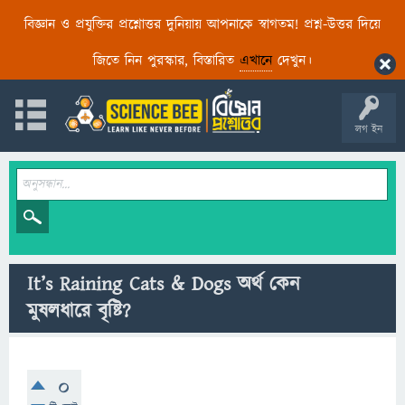
বিজ্ঞান ও প্রযুক্তির প্রশ্নোত্তর দুনিয়ায় আপনাকে স্বাগতম! প্রশ্ন-উত্তর দিয়ে
জিতে নিন পুরস্কার, বিস্তারিত
এখানে
দেখুন।
লগ ইন
It’s Raining Cats & Dogs অর্থ কেন
মুষলধারে বৃষ্টি?
0