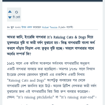
0
টি ভোট
30 জুন 2022
উত্তর প্রদান
করেছেন
Nishat Tasnim
(
7,950
পয়েন্ট)
আমরা জানি, ইংরেজি বাগধারা It’s Raining Cats & Dogs দিয়ে
মুষলধারে বৃষ্টি বা ভারী বর্ষণ বুঝানো হয়। কিন্তু বাগধারাটি বাংলা অর্থ
করলে দাঁড়ায় বিড়াল এবং কুকুর বৃষ্টি হচ্ছে। তাহলে বাগধারার সাথে
অর্থের সম্পর্ক কি?
১৬৫১ সালে এক কবিতা সংকলনে সর্বপ্রথম বাগধারাটির অনুরূপ
একটি বাগধারা ব্যবহার করা হয়েছিলো। তারপর ১৭৩৮ সালে বিখ্যাত
ইংরেজ লেখক জোনাথন সুইফট এর প্রকাশিত একটি লিখায়
"Raining Cats and Dogs" অংশটুকু ব্যবহারের পর থেকে
বাগধারাটি বেশ জনপ্রিয় হয়ে উঠে। অনেক ব্রিটিশ লেখকরা ভারী বর্ষণ
বুঝানোর জন্য এই বাগধারাটির ভিন্ন ভিন্ন রুপ ব্যবহার করেছেন।
যেমন: "It’s raining pitchforks" বা "It’s raining stair-rod"।