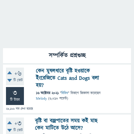
সম্পর্কিত প্রশ্নগুচ্ছ
কেন মুষলধারে বৃষ্টি হওয়াকে
+6
ইংরেজিতে Cats and Dogs বলা
টি ভোট
হয়?
3
16 অক্টোবর 2021
"
বিবিধ
" বিভাগে
জিজ্ঞাসা
করেছেন
Melody
(
6,010
পয়েন্ট)
টি উত্তর
29,166
বার দেখা হয়েছে
বৃষ্টি বা বজ্রপাতের সময় কই মাছ
+3
কেন মাটিতে উঠে আসে?
টি ভোট