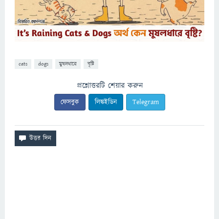
cats
dogs
মুষলধারে
বৃষ্টি
প্রশ্নোত্তরটি শেয়ার করুন
ফেসবুক
লিঙ্কইডিন
Telegram