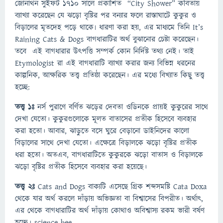
জোনাথন সুইফট ১৭১০ সালে প্রকাশিত “City Shower” কবিতায়
ব্যাখ্যা করেছেন যে ঝড়ো বৃষ্টির পর বন্যার ফলে রাস্তাঘাটে কুকুর ও
বিড়ালের মৃতদেহ পড়ে থাকে৷ ধারণা করা হয়, এর মাধ্যমে তিনি It’s
Raining Cats & Dogs বাগধারাটির অর্থ বুঝানোর চেষ্টা করেছেন।
তবে এই বাগধারার উৎপত্তি সম্পর্ক কোন নির্দিষ্ট তথ্য নেই। তাই
Etymologist রা এই বাগধারাটি ব্যাখ্যা করার জন্য বিভিন্ন ধরনের
কাল্পনিক, আক্ষরিক তত্ত্ব প্রতিষ্ঠা করেছেন। এর মধ্যে বিখ্যাত কিছু তত্ত্ব
হচ্ছে:
তত্ত্ব ১ঃ
নর্স পুরাণে বর্ণিত ঝড়ের দেবতা ওডিনকে প্রায়ই কুকুরের সাথে
দেখা যেতো। কুকুরগুলোকে মূলত বাতাসের প্রতীক হিসেবে ব্যবহার
করা হতো। আবার, ঝাড়ুতে বসে ঘুরে বেড়ানো ডাইনিদের কালো
বিড়ালের সাথে দেখা যেতো। এক্ষেত্রে বিড়ালকে ঝড়ো বৃষ্টির প্রতীক
ধরা হতো। অতএব, বাগধারাটিতে কুকুরকে ঝড়ো বাতাস ও বিড়ালকে
ঝড়ো বৃষ্টির প্রতীক হিসেবে ব্যবহার করা হয়েছে।
তত্ত্ব ২ঃ
Cats and Dogs বাক্যটি এসেছে গ্রিক শব্দসমষ্টি Cata Doxa
থেকে যার অর্থ করলে দাঁড়ায় অভিজ্ঞতা বা বিশ্বাসের বিপরীত। অর্থাৎ,
এর থেকে বাগধারাটির অর্থ দাঁড়ায় কোথাও অবিশ্বাস্য রকম ভারী বর্ষণ
হচ্ছে। science bee