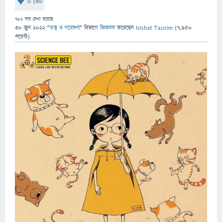
টি ভোট
782
বার দেখা হয়েছে
30 জুন 2022
"
তত্ত্ব ও গবেষণা
" বিভাগে
জিজ্ঞাসা
করেছেন
Nishat Tasnim
(
7,950
পয়েন্ট)