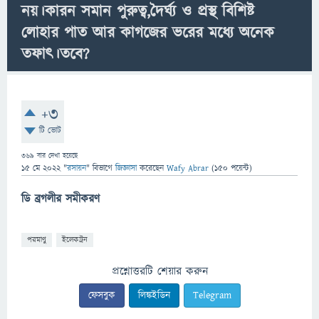
নয়।কারন সমান পুরুত্ব,দৈর্ঘ্য ও প্রস্থ বিশিষ্ট
লোহার পাত আর কাগজের ভরের মধ্যে অনেক
তফাৎ।তবে?
+3
টি ভোট
369
বার দেখা হয়েছে
15 মে 2022
"
রসায়ন
" বিভাগে
জিজ্ঞাসা
করেছেন
Wafy Abrar
(
150
পয়েন্ট)
ডি ব্রগলীর সমীকরণ
পরমাণু
ইলেকট্রন
প্রশ্নোত্তরটি শেয়ার করুন
ফেসবুক
লিঙ্কইডিন
Telegram