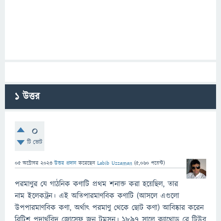
1
উত্তর
0
টি ভোট
05 অক্টোবর 2023
উত্তর প্রদান
করেছেন
Labib Uzzaman
(
5,060
পয়েন্ট)
পরমাণুর যে গাঠনিক কণাটি প্রথম শনাক্ত করা হয়েছিল, তার
নাম ইলেকট্রন। এই অতিপারমাণবিক কণাটি (আসলে এগুলো
উপপারমাণবিক কণা, অর্থাৎ পরমাণু থেকে ছোট কণা) আবিষ্কার করেন
ব্রিটিশ পদার্থবিদ জোসেফ জন টমসন। ১৮৯৭ সালে ক্যাথোড রে টিউব