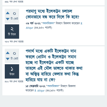
449
বার দেখা হয়েছে
পরমাণু মধ্যে ইলেকট্রন চলাচল
0
কোনভাবে বন্ধ করে দিলে কি হবে?
টি ভোট
09 মার্চ 2022
"
পদার্থবিজ্ঞান
" বিভাগে
জিজ্ঞাসা
করেছেন
R
2
Atiqur
(
43,950
পয়েন্ট)
টি উত্তর
753
বার দেখা হয়েছে
পদার্থ মধ্যে একটি ইলেকট্রন দান
0
করলে প্রোটন ও ইলেকট্রন সমান
টি ভোট
হচ্ছে না ইলেকট্রন একটি যাচ্ছে
1
তাহলে এই মৌল ভাঙ্গতে থাকার কথা
বা অস্ত্বিত্ব হারিয়ে ফেলার কথা কিন্তু
উত্তর
হারিয়ে যায় না কে?
462
বার দেখা হয়েছে
15 ফেব্রুয়ারি 2022
"
পদার্থবিজ্ঞান
" বিভাগে
জিজ্ঞাসা
করেছেন
R Atiqur
(
43,950
পয়েন্ট)