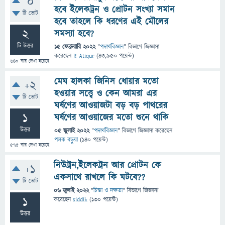
0
হবে ইলেকট্রন ও প্রোটন সংখ্যা সমান
টি ভোট
হবে তাহলে কি ধরণের এই মৌলের
2
সমস্যা হবে?
টি উত্তর
15 ফেব্রুয়ারি 2022
"
পদার্থবিজ্ঞান
" বিভাগে
জিজ্ঞাসা
করেছেন
R Atiqur
(
43,950
পয়েন্ট)
640
বার দেখা হয়েছে
মেঘ হালকা জিনিস ধোয়ার মতো
+2
হওয়ার সত্ত্বে ও কেন আমরা এর
টি ভোট
ঘর্ষণের আওয়াজটা বড় বড় পাথরের
1
ঘর্ষণের আওয়াজের মতো শুনে থাকি
উত্তর
05 জুলাই 2022
"
পদার্থবিজ্ঞান
" বিভাগে
জিজ্ঞাসা
করেছেন
পলক বড়ুয়া
(
140
পয়েন্ট)
575
বার দেখা হয়েছে
নিউট্রন,ইলেকট্রন আর প্রোটন কে
+1
একসাথে রাখলে কি ঘটবে??
টি ভোট
06 জুলাই 2022
"
চিন্তা ও দক্ষতা
" বিভাগে
জিজ্ঞাসা
1
করেছেন
siddik
(
130
পয়েন্ট)
উত্তর