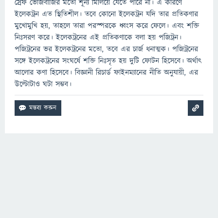
স্রেফ ভোজবাজির মতো শূন্য মিলিয়ে যেতে পারে না। এ কারণে
ইলেকট্রন এত স্থিতিশীল। তবে কোনো ইলেকট্রন যদি তার প্রতিকণার
মুখোমুখি হয়, তাহলে তারা পরস্পরকে ধ্বংস করে ফেলে। এবং শক্তি
নিঃসরণ করে। ইলেকট্রনের এই প্রতিকণাকে বলা হয় পজিট্রন।
পজিট্রনের ভর ইলেকট্রনের মতো, তবে এর চার্জ ধনাত্মক। পজিট্রনের
সঙ্গে ইলেকট্রনের সংঘর্ষে শক্তি নিঃসৃত হয় দুটি ফোটন হিসেবে। অর্থাৎ
আলোর কণা হিসেবে। বিজ্ঞানী রিচার্ড ফাইনম্যানের নীতি অনুযায়ী, এর
উল্টোটাও ঘটা সম্ভব।