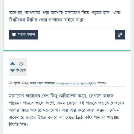
তবে হ্যা, আপনাকে পড়া অবশ্যই মনোযোগ দিয়ে পড়তে হবে। এবং
বিরক্তিকর জিনিস গুলো লাগালের বাইরে রাখুন।
0
টি ভোট
07 জুলাই 2022
উত্তর প্রদান
করেছেন
abushoyebkhanosama
(
5,210
পয়েন্ট)
মনোযোগ বাড়ানোর বেশ কিছু মেডিটেশন আছে, সেগুলো করতে
পারেন। পড়তে ভালো লাগে, এমন কোনো বই পড়তে পড়তে দেখবেন
আবার ফিরে আসছে মনোযোগ। অল্প অল্প করে কাজ করুন। যেদিন
একেবারে করতে ইচ্ছে করবে না, চা&ndash;কফি পান বা খাওয়ার
বিরতি নিন।