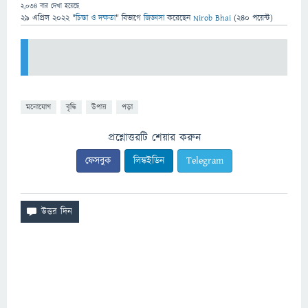
2,034
বার দেখা হয়েছে
29 এপ্রিল 2022
"
চিন্তা ও দক্ষতা
" বিভাগে
জিজ্ঞাসা
করেছেন
Nirob Bhai
(
240
পয়েন্ট)
মনোযোগ
বৃদ্ধি
উপায়
পড়া
প্রশ্নোত্তরটি শেয়ার করুন
ফেসবুক
লিঙ্কইডিন
Telegram