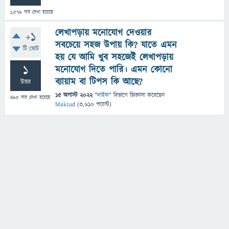
1,579
বার দেখা হয়েছে
লেখাপড়ায় মনোযোগ দেওয়ার
+1
সবচেয়ে সহজ উপায় কি? যাতে এমন
টি ভোট
হয় যে আমি খুব সহজেই লেখাপড়ায়
1
মনোযোগ দিতে পারি। এমন কোনো
ব্যায়াম বা টিপস কি আছে?
উত্তর
15 অগাস্ট 2022
"
লাইফ
" বিভাগে
জিজ্ঞাসা
করেছেন
495
বার দেখা হয়েছে
Maksud
(
3,610
পয়েন্ট)