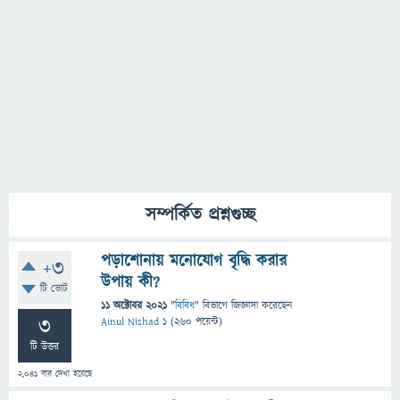
সম্পর্কিত প্রশ্নগুচ্ছ
পড়াশোনায় মনোযোগ বৃদ্ধি করার
+3
উপায় কী?
টি ভোট
11 অক্টোবর 2021
"
বিবিধ
" বিভাগে
জিজ্ঞাসা
করেছেন
3
Ainul Nishad 1
(
260
পয়েন্ট)
টি উত্তর
2,041
বার দেখা হয়েছে