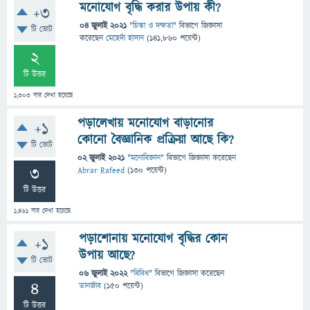
মনোযোগ বৃদ্ধি করার উপায় কী?
+3
04 জুলাই 2021
"
চিন্তা ও দক্ষতা
" বিভাগে
জিজ্ঞাসা
টি ভোট
করেছেন
মেহেদী হাসান
(
141,860
পয়েন্ট)
2
টি উত্তর
1,303
বার দেখা হয়েছে
পড়ালেখায় মনোযোগ বাড়ানোর
+1
কোনো বৈজ্ঞানিক প্রক্রিয়া আছে কি?
টি ভোট
02 জুলাই 2021
"
মনোবিজ্ঞান
" বিভাগে
জিজ্ঞাসা
করেছেন
3
Abrar Rafeed
(
130
পয়েন্ট)
টি উত্তর
1,461
বার দেখা হয়েছে
পড়াশোনায় মনোযোগ বৃদ্ধির কোন
+1
উপায় আছে?
টি ভোট
06 জুলাই 2022
"
বিবিধ
" বিভাগে
জিজ্ঞাসা
করেছেন
4
তানজীব
(
150
পয়েন্ট)
টি উত্তর