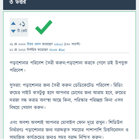
3
উত্তর
+1
টি ভোট
01 মে 2022
উত্তর প্রদান
করেছেন
robiul
(
170
পয়েন্ট)
12 মে 2022
নির্বাচিত
করেছেন
Nirob Bhai
পড়াশোনার পরিবেশ তৈরী করুন:পড়াশোনা করতে গেলে চাই উপযুক্ত
পরিবেশ।
সুতরাং পড়াশোনার জন্য তৈরী করুন ডেডিকেটেড পরিবেশ। রিডিং
রুমের লাইট কতটুকু হলে আপনার চোখের জন্য আরাম হবে, রুমের
দরজা বন্ধ করার ব্যবস্হা আছে কিনা, পরিস্কার পরিচ্ছন্ন কিনা এসব
বিষয়ে খেয়াল করুন।
এবং অবশ্য অবশ্যই আপনার মোবাইল ফোন দূরে রাখুন। শিডিউল
নির্ধারণঃ পড়াশোনার জন্য বরাদ্দকৃত সময়ের পাশাপাশি চিত্তবিনোদন ও
সামাজিক কার্যক্রমের জন্যও সময় বরাদ্দ নিশ্চিত করুন।