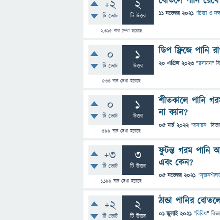
বোতলে পানি রেখে
+2
2
11 নভেম্বর 2021
"
চিন্তা ও দক
টি ভোট
টি উত্তর
2,315
বার দেখা হয়েছে
ডিপ ফ্রিজে পানি র
0
1
20 এপ্রিল 2023
"
রসায়ন
" ব
টি ভোট
উত্তর
564
বার দেখা হয়েছে
শীতকালে পানি গরম
0
1
না ক্যান?
টি ভোট
উত্তর
05 মার্চ 2022
"
রসায়ন
" বিভা
599
বার দেখা হয়েছে
ফুটন্ত গরম পানি 
+3
3
এবং কেন?
টি ভোট
টি উত্তর
05 নভেম্বর 2021
"
সৃজনশীল
1,199
বার দেখা হয়েছে
ঠান্ডা পানির বোতলে
+2
2
01 জুলাই 2021
"
বিবিধ
" বিভ
টি ভোট
টি উত্তর