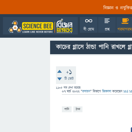
বিজ্ঞান ও প্রযুক্
বী হোম
প্রশ্ন
গরমাগরম
কাচের গ্লাসে ঠান্ডা পানি রাখলে গ
+1
টি ভোট
1,105
বার দেখা হয়েছে
07 মার্চ 2022
"
রসায়ন
" বিভাগে
জিজ্ঞাসা
করেছেন
Md M
পানি
ঠাণ্ডা