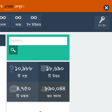
ারিত
এখানে
দেখুন।
পোল
ব্যাজ
টপ ইউজার
লগ ইন
10,988
18,690
টি প্রশ্ন
টি উত্তর
4,750
890,044
টি মন্তব্য
জন সদস্য