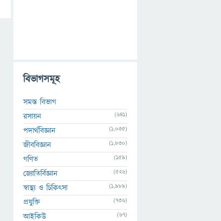
বিভাগসমূহ
সমস্ত বিভাগ
(641)
রসায়ন
(1,035)
পদার্থবিজ্ঞান
(1,830)
জীববিজ্ঞান
(159)
গণিত
(526)
জ্যোতির্বিজ্ঞান
(1,989)
স্বাস্থ্য ও চিকিৎসা
(736)
প্রযুক্তি
(67)
আইকিউ