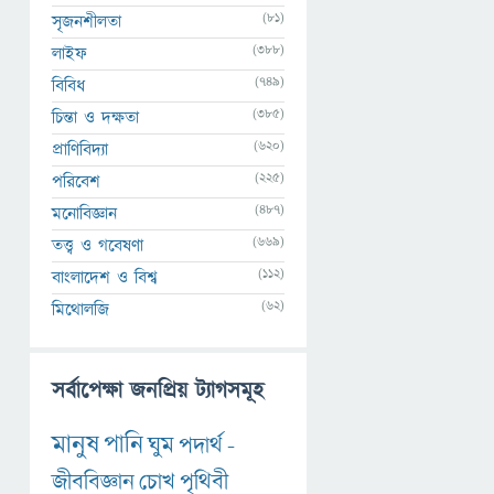
(81)
সৃজনশীলতা
(388)
লাইফ
(749)
বিবিধ
(385)
চিন্তা ও দক্ষতা
(620)
প্রাণিবিদ্যা
(225)
পরিবেশ
(487)
মনোবিজ্ঞান
(669)
তত্ত্ব ও গবেষণা
(112)
বাংলাদেশ ও বিশ্ব
(62)
মিথোলজি
সর্বাপেক্ষা জনপ্রিয় ট্যাগসমূহ
মানুষ
পানি
ঘুম
পদার্থ
-
জীববিজ্ঞান
চোখ
পৃথিবী