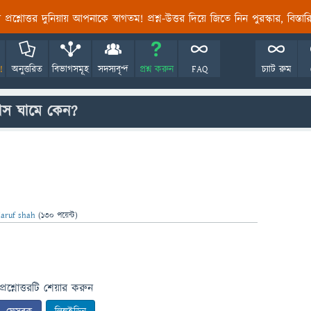
তির প্রশ্নোত্তর দুনিয়ায় আপনাকে স্বাগতম! প্রশ্ন-উত্তর দিয়ে জিতে নিন পুরস্কার, বিস্ত
!
অনুত্তরিত
বিভাগসমূহ
সদস্যবৃন্দ
প্রশ্ন করুন
FAQ
চ্যাট রুম
্লাস ঘামে কেন?
aruf shah
(
130
পয়েন্ট)
প্রশ্নোত্তরটি শেয়ার করুন