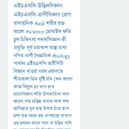
এইচএসসি-উদ্ভিদবিজ্ঞান
এইচএসসি-প্রাণীবিজ্ঞান
রোগ
রাসায়নিক
#ask
শরীর
রক্ত
আলো
#science
মোবাইল
ক্ষতি
চুল
চিকিৎসা
পদার্থবিজ্ঞান
কী
প্রযুক্তি
সূর্য
মহাকাশ
স্বাস্থ্য
মাথা
গণিত
প্রাণী
বৈজ্ঞানিক
#biology
পার্থক্য
এইচএসসি-আইসিটি
বিজ্ঞান
খাওয়া
গরম
#জানতে
শীতকাল
ডিম
বৃষ্টি
চাঁদ
কেন
কারণ
কাজ
বিদ্যুৎ
রং
সাপ
রাত
মনোবিজ্ঞান
শক্তি
উপকারিতা
লাল
আগুন
গাছ
মস্তিষ্ক
খাবার
সাদা
শব্দ
আবিষ্কার
দুধ
মাছ
উপায়
ঠাণ্ডা
হাত
মশা
স্বপ্ন
ব্যাথা
ভয়
তাপমাত্রা
বাতাস
গ্রহ
রসায়ন
কালো
গ্যাস
পা
উদ্ভিদ
পাখি