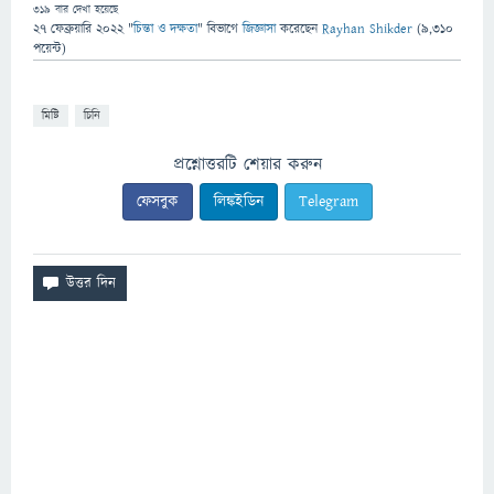
319
বার দেখা হয়েছে
27 ফেব্রুয়ারি 2022
"
চিন্তা ও দক্ষতা
" বিভাগে
জিজ্ঞাসা
করেছেন
Rayhan Shikder
(
9,310
পয়েন্ট)
মিষ্টি
চিনি
প্রশ্নোত্তরটি শেয়ার করুন
ফেসবুক
লিঙ্কইডিন
Telegram