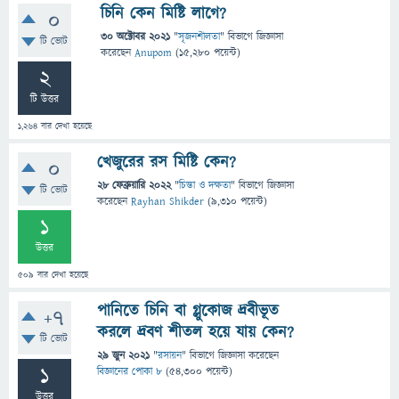
চিনি কেন মিষ্টি লাগে?
0
30 অক্টোবর 2021
"
সৃজনশীলতা
" বিভাগে
জিজ্ঞাসা
টি ভোট
করেছেন
Anupom
(
15,280
পয়েন্ট)
2
টি উত্তর
1,264
বার দেখা হয়েছে
খেজুরের রস মিষ্টি কেন?
0
28 ফেব্রুয়ারি 2022
"
চিন্তা ও দক্ষতা
" বিভাগে
জিজ্ঞাসা
টি ভোট
করেছেন
Rayhan Shikder
(
9,310
পয়েন্ট)
1
উত্তর
509
বার দেখা হয়েছে
পানিতে চিনি বা গ্লুকোজ দ্রবীভূত
+7
করলে দ্রবণ শীতল হয়ে যায় কেন?
টি ভোট
29 জুন 2021
"
রসায়ন
" বিভাগে
জিজ্ঞাসা
করেছেন
1
বিজ্ঞানের পোকা ৮
(
54,300
পয়েন্ট)
উত্তর