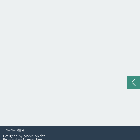
মতামত পাঠান
Designed by
Mobin Sikder
Powered by
Science Bee