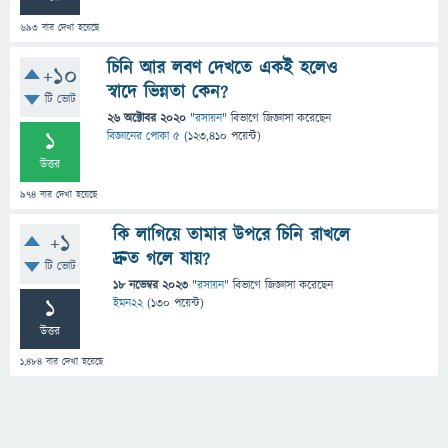
693
বার দেখা হয়েছে
চিনি আর লবণ দেখতে একই হলেও
+10
স্বাদে ভিন্নতা কেন?
টি ভোট
26 অক্টোবর 2020
"
রসায়ন
" বিভাগে
জিজ্ঞাসা
করেছেন
1
বিজ্ঞানের পোকা ৫
(
123,410
পয়েন্ট)
উত্তর
974
বার দেখা হয়েছে
কি লাগিয়ে তামার উপরে চিনি রাখলে
+1
দ্রুত গলে যায়?
টি ভোট
18 নভেম্বর 2023
"
রসায়ন
" বিভাগে
জিজ্ঞাসা
করেছেন
1
ইমন22
(
130
পয়েন্ট)
উত্তর
1,484
বার দেখা হয়েছে