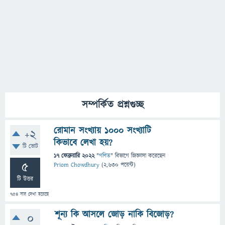
সম্পর্কিত প্রশ্নগুচ্ছ
রোমান সংখ্যায় 1000 সংখ্যাটি
+2
কিভাবে লেখা হয়?
টি ভোট
17 ফেব্রুয়ারি 2022
"
গণিত
" বিভাগে
জিজ্ঞাসা
করেছেন
5
Priom Chowdhury
(
2,630
পয়েন্ট)
টি উত্তর
754
বার দেখা হয়েছে
শূন্য কি আসলে জোড় নাকি বিজোড়?
0