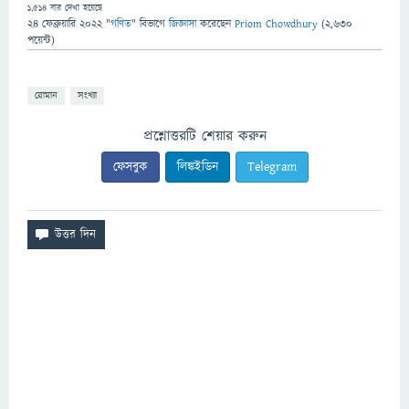
1,514
বার দেখা হয়েছে
24 ফেব্রুয়ারি 2022
"
গণিত
" বিভাগে
জিজ্ঞাসা
করেছেন
Priom Chowdhury
(
2,630
পয়েন্ট)
রোমান
সংখ্যা
প্রশ্নোত্তরটি শেয়ার করুন
ফেসবুক
লিঙ্কইডিন
Telegram