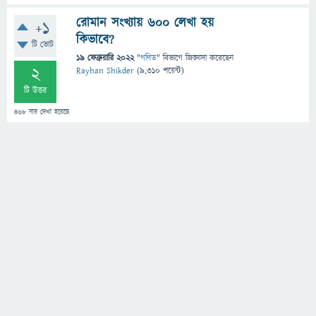
রোমান সংখ্যায় ৬০০ লেখা হয়
+1
কিভাবে?
টি ভোট
19 ফেব্রুয়ারি 2022
"
গণিত
" বিভাগে
জিজ্ঞাসা
করেছেন
2
Rayhan Shikder
(
9,310
পয়েন্ট)
টি উত্তর
468
বার দেখা হয়েছে