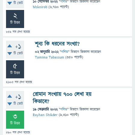
10 সেপ্টেম্বর 2022
"
গণিত
" বিভাগে
জিজ্ঞাসা
করেছেন
টি ভোট
Msknirob
(
6,760
পয়েন্ট)
2
টি উত্তর
859
বার দেখা হয়েছে
শূন্য কি ধরনের সংখ্যা?
+1
02 জানুয়ারি 2022
"
গণিত
" বিভাগে
জিজ্ঞাসা
করেছেন
টি ভোট
Tamima Tabassum
(
350
পয়েন্ট)
5
টি উত্তর
4,985
বার দেখা হয়েছে
রোমান সংখ্যায় ৭০০ লেখা হয়
+1
কিভাবে?
টি ভোট
19 ফেব্রুয়ারি 2022
"
গণিত
" বিভাগে
জিজ্ঞাসা
করেছেন
3
Rayhan Shikder
(
9,310
পয়েন্ট)
টি উত্তর
590
বার দেখা হয়েছে