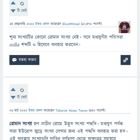
0
টি ভোট
24 ফেব্রুয়ারি 2022
উত্তর প্রদান
করেছেন
EliusHHimel
(
10,470
পয়েন্ট)
শূন্য সংখ্যাটির কোনো রোমান সংখ্যা নেই। তবে মধ্যযুগীয় পন্ডিতরা
nulla শব্দটি 0 হিসেবে ব্যবহার করতেন।
0
টি ভোট
06 মার্চ 2022
উত্তর প্রদান
করেছেন
Taharim Hasan Tanim
(
950
পয়েন্ট)
রোমান সংখ্যা
হল প্রাচীন রোমে উদ্ভূত সংখ্যা পদ্ধতি। মধ্যযুগ পর্যন্ত
সারা ইউরোপ জুড়ে সংখ্যা লেখার জন্য এই পদ্ধতি ব্যবহার করা হত।
এই ব্যবস্থায় সংখ্যাগুলি লাতিন বর্ণমালা থেকে অক্ষরের সমন্বয়ে