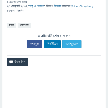
1,644
বার দেখা হয়েছে
23 ফেব্রুয়ারি 2022
"
তত্ত্ব ও গবেষণা
" বিভাগে
জিজ্ঞাসা
করেছেন
Priom Chowdhury
(
2,630
পয়েন্ট)
মস্তিষ্ক
ধারণশক্তি
প্রশ্নোত্তরটি শেয়ার করুন
ফেসবুক
লিঙ্কইডিন
Telegram