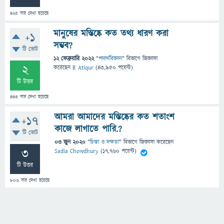
425
বার দেখা হয়েছে
মানুষের মস্তিষ্কে কত তথ্য ধারণ করা
+1
সম্ভব?
টি ভোট
12 ফেব্রুয়ারি 2022
"
পদার্থবিজ্ঞান
" বিভাগে
জিজ্ঞাসা
2
করেছেন
R Atiqur
(
43,950
পয়েন্ট)
টি উত্তর
443
বার দেখা হয়েছে
আমরা আমাদের মস্তিষ্কের কত শতাংশ
+17
কাজে লাগাতে পারি.?
টি ভোট
03 জুন 2020
"
চিন্তা ও দক্ষতা
" বিভাগে
জিজ্ঞাসা
করেছেন
3
Sadia Chowdhury
(
17,760
পয়েন্ট)
টি উত্তর
806
বার দেখা হয়েছে