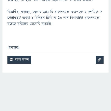
করা হয়, তা হলে তিন শতাধিক বছর লাগবে তা প্রচার করতে।
বিজ্ঞানীরা বলছেন, ব্রেনের মেমোরি ধারণক্ষমতা কমপক্ষে ২ দশমিক ৫
পেটাবাইট অথবা ১ মিলিয়ন জিবি বা ১০ লাখ গিগাবাইট ধারণক্ষমতা
রয়েছে মস্তিষ্কের মেমোরি কার্ডের।
(যুগান্তর)