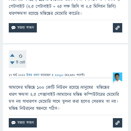
পেটাবাইট (২.৫ পেটাবাইট = ২৫ লক্ষ জিবি বা ২.৫ মিলিয়ন জিবি)
ধারণক্ষমতা রয়েছে মস্তিষ্কের মেমোরি কার্ডের।
0
টি ভোট
17 মার্চ 2022
উত্তর প্রদান
করেছেন
R Atiqur
(
43,950
পয়েন্ট)
আমাদের মস্তিষ্কে 100 কোটি নিউরন রয়েছে।মানুষের মস্তিষ্কের
ধারণ ক্ষমতা 2.5 পেক্সাবাইট।আমাদের মস্তিষ্ক কম্পিউটারের মেমোরি
মত নয় সাধারণত মেমোরি সাথে তুলনা করা হলেও সেরকম তা নয়।
মস্তিষ্ক নিউরনের স্বম্ননয়ে গঠিত।