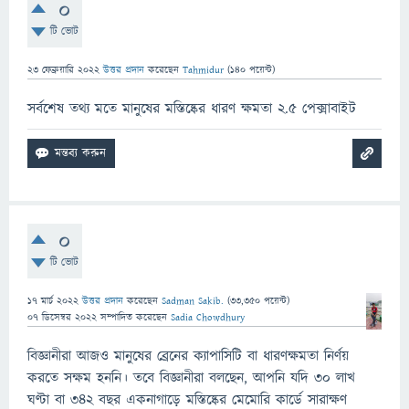
0
টি ভোট
23 ফেব্রুয়ারি 2022
উত্তর প্রদান
করেছেন
Tahmidur
(
140
পয়েন্ট)
সর্বশেষ তথ্য মতে মানুষের মস্তিষ্কের ধারণ ক্ষমতা ২.৫ পেক্সাবাইট
0
টি ভোট
17 মার্চ 2022
উত্তর প্রদান
করেছেন
Sadman Sakib.
(
33,350
পয়েন্ট)
07 ডিসেম্বর 2022
সম্পাদিত
করেছেন
Sadia Chowdhury
বিজ্ঞানীরা আজও মানুষের ব্রেনের ক্যাপাসিটি বা ধারণক্ষমতা নির্ণয়
করতে সক্ষম হননি। তবে বিজ্ঞানীরা বলছেন, আপনি যদি ৩০ লাখ
ঘণ্টা বা ৩৪২ বছর একনাগাড়ে মস্তিষ্কের মেমোরি কার্ডে সারাক্ষণ