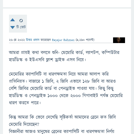
0
টি ভোট
26 মে 2022
উত্তর প্রদান
করেছেন
Reyajur Rahman
(
9,290
পয়েন্ট)
আমরা প্রায়ই কথা বলতে শুনি- মেমোরি কার্ড, ল্যাপটপ, কম্পিউটার
হার্ডডিস্ক ও ইউএসবি ফ্লাশ ড্রাইভ এসব নিয়ে।
মেমোরির ক্যাপাসিটি বা ধারণক্ষমতা নিয়ে আমরা আলাপ করি
প্রতিনিয়ত। বাজারে ১ জিবি, ২ জিবি এভাবে ১২৮ জিবি বা আরও
বেশি জিবির মেমোরি কার্ড বা পেনড্রাইভ পাওয়া যায়। কিছু কিছু
হার্ডডিস্ক ও পেনড্রাইভ ১০০০ থেকে ২০০০ গিগাবাইট পর্যন্ত মেমোরি
ধারণ করতে পারে।
কিন্তু আমরা কি ভেবে দেখেছি সৃষ্টিকর্তা আমাদের ব্রেনে কত জিবি
মেমোরি দিয়েছেন?
বিজ্ঞানীরা আজও মানুষের ব্রেনের ক্যাপাসিটি বা ধারণক্ষমতা নির্ণয়