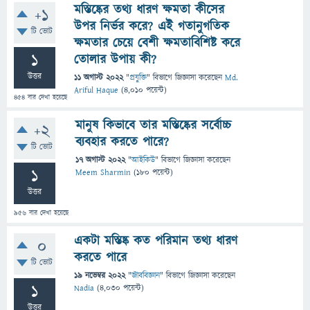
মস্তিষ্কের তথ্য ধারণ ক্ষমতা কীসের
+1
উপর নির্ভর করে? এই গতানুগতিক
টি ভোট
ক্ষমতার চেয়ে বেশী ক্ষমতাবিশিষ্ট করে
1
তোলার উপায় কী?
উত্তর
11 অগাস্ট 2022
"
প্রযুক্তি
" বিভাগে
জিজ্ঞাসা
করেছেন
Md.
Ariful Haque
(
4,010
পয়েন্ট)
454
বার দেখা হয়েছে
মানুষ কিভাবে তার মস্তিষ্কের সর্বোচ্চ
+2
ব্যবহার করতে পারে?
টি ভোট
17 অগাস্ট 2022
"
আইকিউ
" বিভাগে
জিজ্ঞাসা
করেছেন
1
Meem Sharmin
(
180
পয়েন্ট)
উত্তর
956
বার দেখা হয়েছে
একটা মস্তিষ্ক কত পরিমান তথ্য ধারণ
0
করতে পারে
টি ভোট
19 নভেম্বর 2022
"
জীববিজ্ঞান
" বিভাগে
জিজ্ঞাসা
করেছেন
1
Nadia
(
4,030
পয়েন্ট)
উত্তর