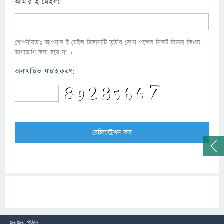
আমার ই-মেইলঃ
গোপনীয়তাঃ আপনার ই-মেইল ঠিকানাটি তৃতীয় কোন পক্ষের নিকট বিক্রয় কিংবা
ভাগাভাগি করা হবে না ।
অনাযাচিত যাচাইকরণ:
মতামত পাঠান