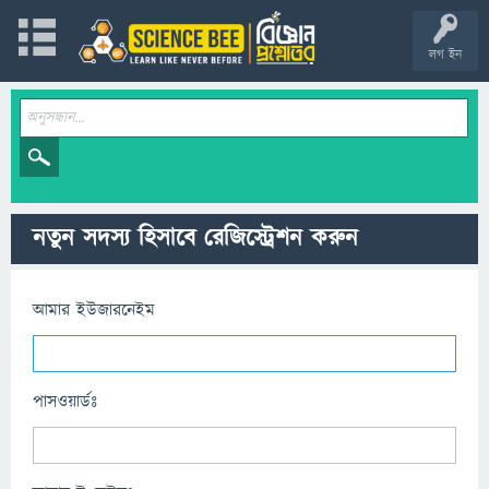
লগ ইন
নতুন সদস্য হিসাবে রেজিস্ট্রেশন করুন
আমার ইউজারনেইম
পাসওয়ার্ডঃ