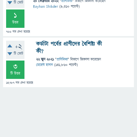
20 ফেব্রুয়ারি 2022
"
প্রাণিবিদ্যা
" বিভাগে
জিজ্ঞাসা
করেছেন
টি ভোট
Rayhan Shikder
(
9,310
পয়েন্ট)
1
উত্তর
766
বার দেখা হয়েছে
কর্ডাটা পর্বের প্রাণীদের বৈশিষ্ট্য কী
+2
কী?
টি ভোট
22 জুন 2021
"
প্রাণিবিদ্যা
" বিভাগে
জিজ্ঞাসা
করেছেন
3
মেহেদী হাসান
(
141,860
পয়েন্ট)
টি উত্তর
14,787
বার দেখা হয়েছে