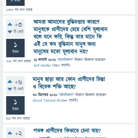
টি উত্তর
1,355
বার দেখা হয়েছে
আমরা আমাদের বুদ্ধিমত্তার কারণে
+3
মানুষকে প্রাণীদের চেয়ে বেশি মূল্যবান
টি ভোট
বলে মনে করি, কিন্তু তার মানে কি
1
এই যে কম বুদ্ধিমান মানুষ অন্য
মানুষের মতো মূল্যবান নয়?
উত্তর
21 অগাস্ট 2022
"
মনোবিজ্ঞান
" বিভাগে
জিজ্ঞাসা
করেছেন
538
বার দেখা হয়েছে
Asif Haidar
(
790
পয়েন্ট)
মানুষ ছাড়া আর কোন প্রাণীদের চিন্তা
+6
ও বিবেক শক্তি আছে?
টি ভোট
30 ডিসেম্বর 2020
"
জীববিজ্ঞান
" বিভাগে
জিজ্ঞাসা
করেছেন
1
Ahnaf Tahmid
(
5,090
পয়েন্ট)
উত্তর
415
বার দেখা হয়েছে
পতঙ্গ প্রাণীদের কিভাবে চেনা যায়?
+2