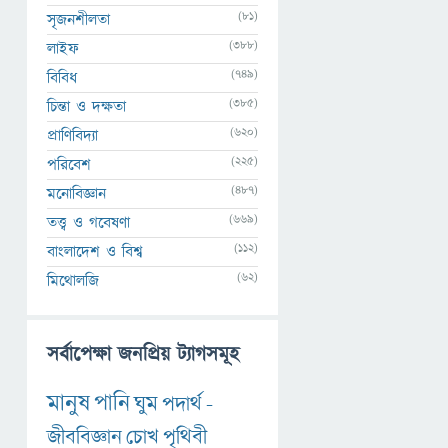
(81)
সৃজনশীলতা
(388)
লাইফ
(749)
বিবিধ
(385)
চিন্তা ও দক্ষতা
(620)
প্রাণিবিদ্যা
(225)
পরিবেশ
(487)
মনোবিজ্ঞান
(669)
তত্ত্ব ও গবেষণা
(112)
বাংলাদেশ ও বিশ্ব
(62)
মিথোলজি
সর্বাপেক্ষা জনপ্রিয় ট্যাগসমূহ
মানুষ
পানি
ঘুম
পদার্থ
-
জীববিজ্ঞান
চোখ
পৃথিবী