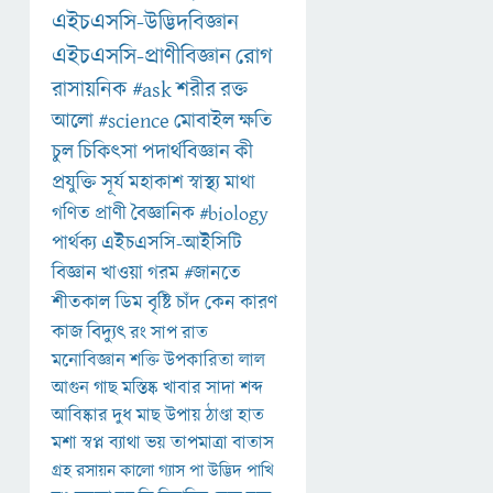
এইচএসসি-উদ্ভিদবিজ্ঞান
এইচএসসি-প্রাণীবিজ্ঞান
রোগ
রাসায়নিক
#ask
শরীর
রক্ত
আলো
#science
মোবাইল
ক্ষতি
চুল
চিকিৎসা
পদার্থবিজ্ঞান
কী
প্রযুক্তি
সূর্য
মহাকাশ
স্বাস্থ্য
মাথা
গণিত
প্রাণী
বৈজ্ঞানিক
#biology
পার্থক্য
এইচএসসি-আইসিটি
বিজ্ঞান
খাওয়া
গরম
#জানতে
শীতকাল
ডিম
বৃষ্টি
চাঁদ
কেন
কারণ
কাজ
বিদ্যুৎ
রং
সাপ
রাত
মনোবিজ্ঞান
শক্তি
উপকারিতা
লাল
আগুন
গাছ
মস্তিষ্ক
খাবার
সাদা
শব্দ
আবিষ্কার
দুধ
মাছ
উপায়
ঠাণ্ডা
হাত
মশা
স্বপ্ন
ব্যাথা
ভয়
তাপমাত্রা
বাতাস
গ্রহ
রসায়ন
কালো
গ্যাস
পা
উদ্ভিদ
পাখি