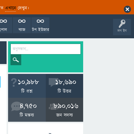
ারিত
এখানে
দেখুন।
পোল
ব্যাজ
টপ ইউজার
লগ ইন
10,988
18,690
টি প্রশ্ন
টি উত্তর
4,750
890,016
টি মন্তব্য
জন সদস্য