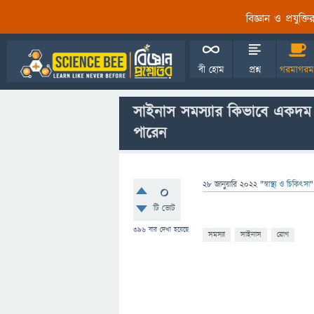
বিজ্ঞান ও প্রযুক্
বী হোম
প্রশ্ন
গরমাগরম
সাইনাস সমস্যার কিভাবে একদম 
পারেন
28 জানুয়ারি 2022
"
স্বাস্থ্য ও চিকিৎসা
"
0
টি ভোট
396
বার দেখা হয়েছে
সমস্যা
সাইনাস
রোগ