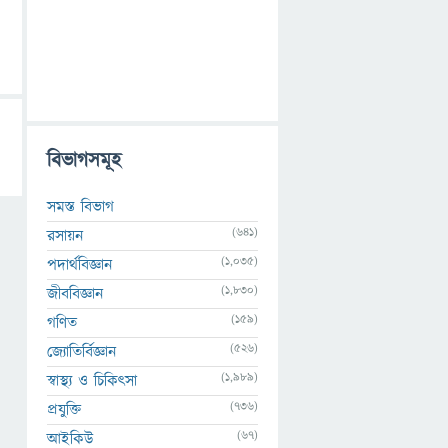
বিভাগসমূহ
সমস্ত বিভাগ
(641)
রসায়ন
(1,035)
পদার্থবিজ্ঞান
(1,830)
জীববিজ্ঞান
(159)
গণিত
(526)
জ্যোতির্বিজ্ঞান
(1,989)
স্বাস্থ্য ও চিকিৎসা
(736)
প্রযুক্তি
(67)
আইকিউ