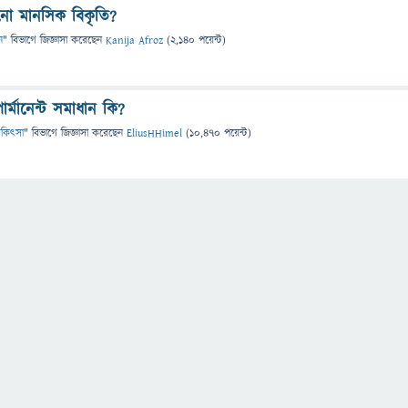
ো মানসিক বিকৃতি?
ন
" বিভাগে
জিজ্ঞাসা
করেছেন
Kanija Afroz
(
2,140
পয়েন্ট)
ার্মানেন্ট সমাধান কি?
 চিকিৎসা
" বিভাগে
জিজ্ঞাসা
করেছেন
EliusHHimel
(
10,470
পয়েন্ট)