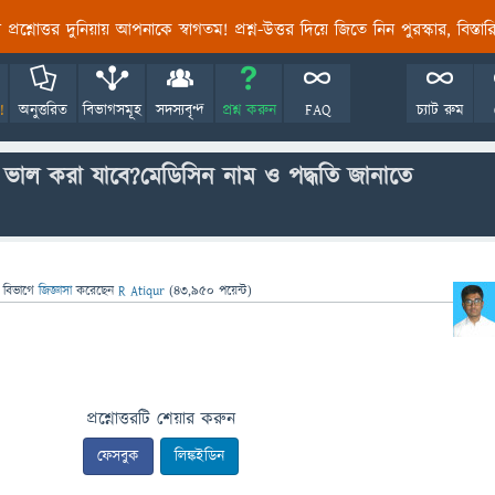
তির প্রশ্নোত্তর দুনিয়ায় আপনাকে স্বাগতম! প্রশ্ন-উত্তর দিয়ে জিতে নিন পুরস্কার, বিস্ত
!
অনুত্তরিত
বিভাগসমূহ
সদস্যবৃন্দ
প্রশ্ন করুন
FAQ
চ্যাট রুম
ভাল করা যাবে?মেডিসিন নাম ও পদ্ধতি জানাতে
 বিভাগে
জিজ্ঞাসা
করেছেন
R Atiqur
(
43,950
পয়েন্ট)
প্রশ্নোত্তরটি শেয়ার করুন
ফেসবুক
লিঙ্কইডিন