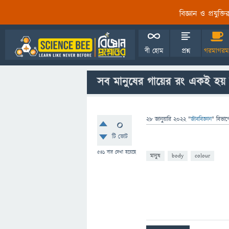
বিজ্ঞান ও প্রযুক্
বী হোম
প্রশ্ন
গরমাগরম
সব মানুষের গায়ের রং একই হয়
28 জানুয়ারি 2022
"
জীববিজ্ঞান
" বিভাগ
0
টি ভোট
541
বার দেখা হয়েছে
মানুষ
body
colour