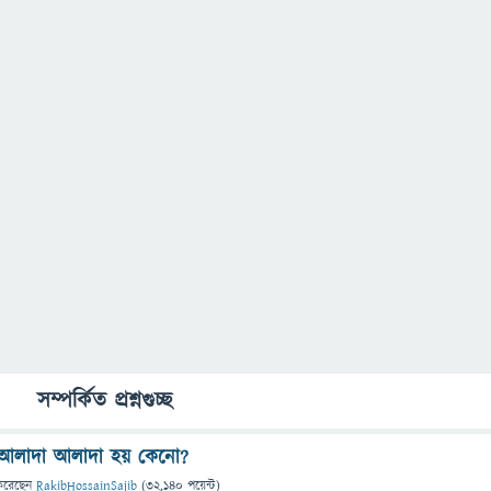
সম্পর্কিত প্রশ্নগুচ্ছ
ং আলাদা আলাদা হয় কেনো?
করেছেন
RakibHossainSajib
(
32,140
পয়েন্ট)