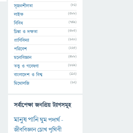
(81)
সৃজনশীলতা
(388)
লাইফ
(749)
বিবিধ
(385)
চিন্তা ও দক্ষতা
(620)
প্রাণিবিদ্যা
(225)
পরিবেশ
(488)
মনোবিজ্ঞান
(669)
তত্ত্ব ও গবেষণা
(112)
বাংলাদেশ ও বিশ্ব
(62)
মিথোলজি
সর্বাপেক্ষা জনপ্রিয় ট্যাগসমূহ
মানুষ
পানি
ঘুম
পদার্থ
-
জীববিজ্ঞান
চোখ
পৃথিবী