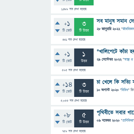
টি ভোট
টি উত্তর
1,488
বার দেখা হয়েছে
সব মানুষ সমান দে
+1
3
28 জানুয়ারি 2022
"
জীববিজ্ঞা
টি ভোট
টি উত্তর
431
বার দেখা হয়েছে
"খালিপেটে কাঁচা হ
+1
1
29 সেপ্টেম্বর 2022
"
স্বাস্থ্য
টি ভোট
উত্তর
505
বার দেখা হয়েছে
চা খেলে কি সত্যি 
+14
3
10 অগাস্ট 2020
"
বিবিধ
" বি
টি ভোট
টি উত্তর
5,055
বার দেখা হয়েছে
পৃথিবীতে সবার গ
+8
5
09 নভেম্বর 2020
"
প্রাণিবিদ্যা
টি ভোট
টি উত্তর
758
বার দেখা হয়েছে