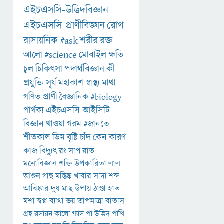
এইচএসসি-উদ্ভিদবিজ্ঞান
এইচএসসি-প্রাণীবিজ্ঞান
রোগ
রাসায়নিক
#ask
শরীর
রক্ত
আলো
#science
মোবাইল
ক্ষতি
চুল
চিকিৎসা
পদার্থবিজ্ঞান
কী
প্রযুক্তি
সূর্য
মহাকাশ
স্বাস্থ্য
মাথা
গণিত
প্রাণী
বৈজ্ঞানিক
#biology
পার্থক্য
এইচএসসি-আইসিটি
বিজ্ঞান
খাওয়া
গরম
#জানতে
শীতকাল
ডিম
বৃষ্টি
চাঁদ
কেন
কারণ
কাজ
বিদ্যুৎ
রং
সাপ
রাত
মনোবিজ্ঞান
শক্তি
উপকারিতা
লাল
আগুন
গাছ
মস্তিষ্ক
খাবার
সাদা
শব্দ
আবিষ্কার
দুধ
মাছ
উপায়
ঠাণ্ডা
হাত
মশা
স্বপ্ন
ব্যাথা
ভয়
তাপমাত্রা
বাতাস
গ্রহ
রসায়ন
কালো
গ্যাস
পা
উদ্ভিদ
পাখি