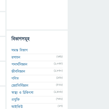
বিভাগসমূহ
সমস্ত বিভাগ
(641)
রসায়ন
(1,035)
পদার্থবিজ্ঞান
(1,830)
জীববিজ্ঞান
(159)
গণিত
(526)
জ্যোতির্বিজ্ঞান
(1,989)
স্বাস্থ্য ও চিকিৎসা
(736)
প্রযুক্তি
(67)
আইকিউ