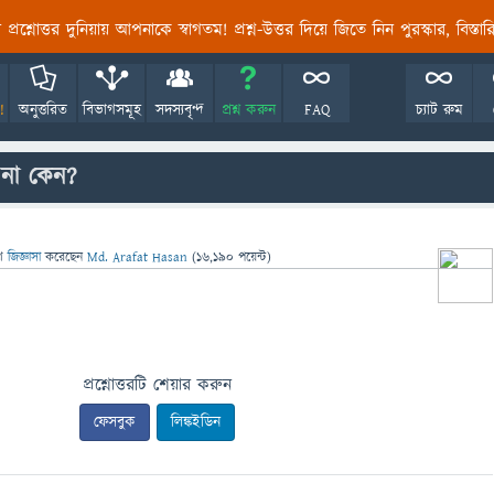
তির প্রশ্নোত্তর দুনিয়ায় আপনাকে স্বাগতম! প্রশ্ন-উত্তর দিয়ে জিতে নিন পুরস্কার, বিস্ত
!
অনুত্তরিত
বিভাগসমূহ
সদস্যবৃন্দ
প্রশ্ন করুন
FAQ
চ্যাট রুম
 না কেন?
ে
জিজ্ঞাসা
করেছেন
Md. Arafat Hasan
(
16,190
পয়েন্ট)
প্রশ্নোত্তরটি শেয়ার করুন
ফেসবুক
লিঙ্কইডিন