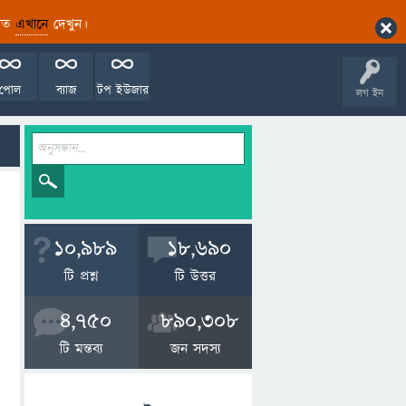
ারিত
এখানে
দেখুন।
পোল
ব্যাজ
টপ ইউজার
লগ ইন
10,989
18,690
টি প্রশ্ন
টি উত্তর
4,750
890,308
টি মন্তব্য
জন সদস্য