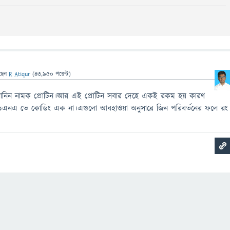
ছেন
R Atiqur
(
43,950
পয়েন্ট)
েলানিন নামক প্রোটিন।আর এই প্রোটিন সবার দেহে একই রকম হয় কারণ
িএনএ তে কোডিং এক না।এগুলো আবহাওয়া অনুসারে জিন পরিবর্তনের ফলে রং