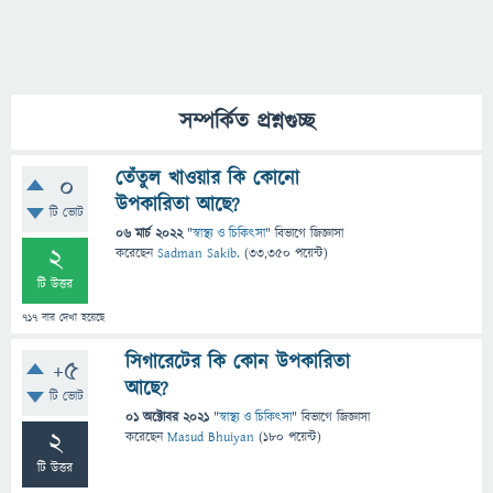
সম্পর্কিত প্রশ্নগুচ্ছ
তেঁতুল খাওয়ার কি কোনো
0
উপকারিতা আছে?
টি ভোট
06 মার্চ 2022
"
স্বাস্থ্য ও চিকিৎসা
" বিভাগে
জিজ্ঞাসা
2
করেছেন
Sadman Sakib.
(
33,350
পয়েন্ট)
টি উত্তর
717
বার দেখা হয়েছে
সিগারেটের কি কোন উপকারিতা
+5
আছে?
টি ভোট
01 অক্টোবর 2021
"
স্বাস্থ্য ও চিকিৎসা
" বিভাগে
জিজ্ঞাসা
2
করেছেন
Masud Bhuiyan
(
180
পয়েন্ট)
টি উত্তর