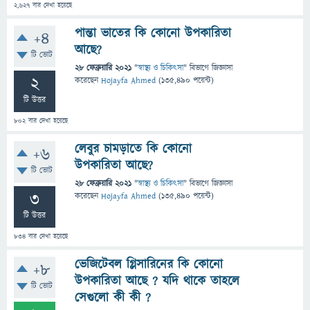
2,627
বার দেখা হয়েছে
পান্তা ভাতের কি কোনো উপকারিতা
+4
আছে?
টি ভোট
28 ফেব্রুয়ারি 2021
"
স্বাস্থ্য ও চিকিৎসা
" বিভাগে
জিজ্ঞাসা
2
করেছেন
Hojayfa Ahmed
(
135,490
পয়েন্ট)
টি উত্তর
802
বার দেখা হয়েছে
লেবুর চামড়াতে কি কোনো
+6
উপকারিতা আছে?
টি ভোট
28 ফেব্রুয়ারি 2021
"
স্বাস্থ্য ও চিকিৎসা
" বিভাগে
জিজ্ঞাসা
3
করেছেন
Hojayfa Ahmed
(
135,490
পয়েন্ট)
টি উত্তর
834
বার দেখা হয়েছে
ভেজিটেবল গ্লিসারিনের কি কোনো
+8
উপকারিতা আছে ? যদি থাকে তাহলে
টি ভোট
সেগুলো কী কী ?