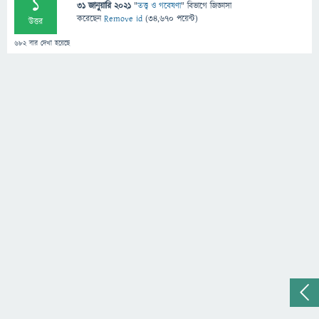
1
31 জানুয়ারি 2021
"
তত্ত্ব ও গবেষণা
" বিভাগে
জিজ্ঞাসা
করেছেন
Remove id
(
34,670
পয়েন্ট)
উত্তর
682
বার দেখা হয়েছে