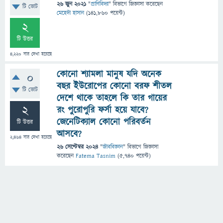
26 জুন 2021
"
প্রাণিবিদ্যা
" বিভাগে
জিজ্ঞাসা
করেছেন
টি ভোট
মেহেদী হাসান
(
141,860
পয়েন্ট)
2
টি উত্তর
4,220
বার দেখা হয়েছে
কোনো শ্যামলা মানুষ যদি অনেক
0
বছর ইউরোপের কোনো বরফ শীতল
টি ভোট
দেশে থাকে তাহলে কি তার গায়ের
2
রং পুরোপুরি ফর্সা হয়ে যাবে?
জেনেটিক্যাল কোনো পরিবর্তন
টি উত্তর
আসবে?
2,464
বার দেখা হয়েছে
26 সেপ্টেম্বর 2024
"
জীববিজ্ঞান
" বিভাগে
জিজ্ঞাসা
করেছেন
Fatema Tasnim
(
5,740
পয়েন্ট)