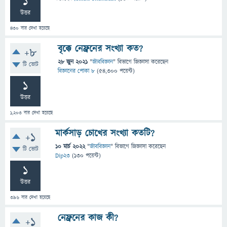
1
উত্তর
430
বার দেখা হয়েছে
বৃক্কে নেফ্রনের সংখ্যা কত?
+8
28 জুন 2021
"
জীববিজ্ঞান
" বিভাগে
জিজ্ঞাসা
করেছেন
টি ভোট
বিজ্ঞানের পোকা ৮
(
54,300
পয়েন্ট)
1
উত্তর
1,203
বার দেখা হয়েছে
মার্কসাড় চোখের সংখ্যা কতটি?
+1
10 মার্চ 2022
"
জীববিজ্ঞান
" বিভাগে
জিজ্ঞাসা
করেছেন
টি ভোট
Dip23
(
130
পয়েন্ট)
1
উত্তর
396
বার দেখা হয়েছে
নেফ্রনের কাজ কী?
+1