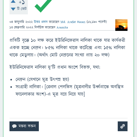
+1
টি ভোট
04 জানুয়ারি 2022
উত্তর প্রদান
করেছেন
Md. Arafat Hasan
(
16,190
পয়েন্ট)
13 ফেব্রুয়ারি 2022
নির্বাচিত
করেছেন
Aramita
প্রতিটি বৃক্কে ১০ লক্ষ করে ইউরিনিফেরাস নালিকা থাকে যার কার্যকরী
একক হচ্ছে নেফ্রন। ৮৫% নালিকা থাকে কর্টেক্সে এবং ১৫% নালিকা
থাকে মেডুলায়। (অর্থাৎ মোট নেফ্রনের সংখ্যা প্রায় ২০ লক্ষ)
ইউরিনিফেরাস নালিকা দু’টি প্রধান অংশে বিভক্ত, যথা:
নেফ্রন (যেখানে মূত্র উৎপন্ন হয়)
সংগ্রাহী নালিকা। [রেনাল পেলভিস (মূত্রনালীর উর্ধ্বপ্রান্তে অবস্থিত
ফানেলাকার অংশ)-এ মূত্র বয়ে নিয়ে যায়]