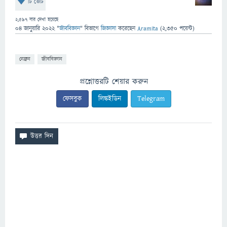
টি ভোট
2,597
বার দেখা হয়েছে
04 জানুয়ারি 2022
"
জীববিজ্ঞান
" বিভাগে
জিজ্ঞাসা
করেছেন
Aramita
(
2,350
পয়েন্ট)
নেফ্রন
জীববিজ্ঞান
প্রশ্নোত্তরটি শেয়ার করুন
ফেসবুক
লিঙ্কইডিন
Telegram