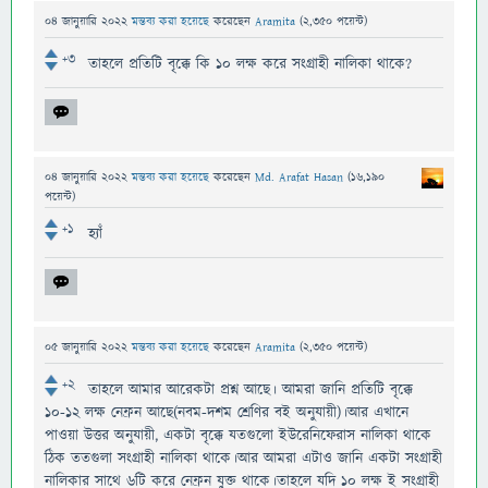
04 জানুয়ারি 2022
মন্তব্য করা হয়েছে
করেছেন
Aramita
(
2,350
পয়েন্ট)
+3
তাহলে প্রতিটি বৃক্কে কি ১০ লক্ষ করে সংগ্রাহী নালিকা থাকে?
04 জানুয়ারি 2022
মন্তব্য করা হয়েছে
করেছেন
Md. Arafat Hasan
(
16,190
পয়েন্ট)
+1
হ্যাঁ
05 জানুয়ারি 2022
মন্তব্য করা হয়েছে
করেছেন
Aramita
(
2,350
পয়েন্ট)
+2
তাহলে আমার আরেকটা প্রশ্ন আছে। আমরা জানি প্রতিটি বৃক্কে
১০-১২ লক্ষ নেফ্রন আছে(নবম-দশম শ্রেণির বই অনুযায়ী)।আর এখানে
পাওয়া উত্তর অনুযায়ী, একটা বৃক্কে যতগুলো ইউরেনিফেরাস নালিকা থাকে
ঠিক ততগুলা সংগ্রাহী নালিকা থাকে।আর আমরা এটাও জানি একটা সংগ্রাহী
নালিকার সাথে ৬টি করে নেফ্রন যুক্ত থাকে।তাহলে যদি ১০ লক্ষ ই সংগ্রাহী