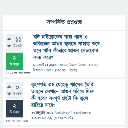
সম্পর্কিত প্রশ্নগুচ্ছ
যদি হাইড্রোজেন দাহ্য গ্যাস ও
+11
অক্সিজেন আগুন জ্বলতে সাহায্য করে
টি ভোট
তবে পানি কীভাবে আগুন নেভানোর
2
কাজ করে?
টি উত্তর
14 সেপ্টেম্বর 2020
"
রসায়ন
" বিভাগে
জিজ্ঞাসা
করেছেন
বিজ্ঞানের পোকা ৫
(
123,410
পয়েন্ট)
3,584
বার দেখা হয়েছে
বৃহস্পতি গ্রহ যেহেতু গ্যাসের তৈরি
0
তাহলে সেখানে আগুন ধরিয়ে দিলে
টি ভোট
কী হবে? সম্পূর্ণ গ্রহটা কি জ্বলে
2
হারিয়ে যাবে?
টি উত্তর
27 জানুয়ারি 2022
"
জ্যোতির্বিজ্ঞান
" বিভাগে
জিজ্ঞাসা
করেছেন
Melody
(
6,010
পয়েন্ট)
555
বার দেখা হয়েছে