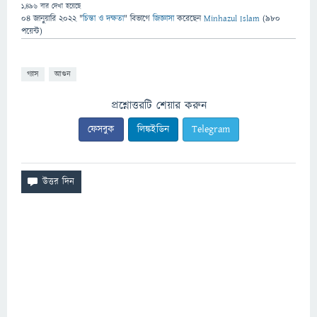
1,496
বার দেখা হয়েছে
04 জানুয়ারি 2022
"
চিন্তা ও দক্ষতা
" বিভাগে
জিজ্ঞাসা
করেছেন
Minhazul Islam
(
980
পয়েন্ট)
গ্যাস
আগুন
প্রশ্নোত্তরটি শেয়ার করুন
ফেসবুক
লিঙ্কইডিন
Telegram