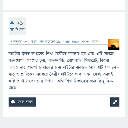
+1
টি ভোট
04 জানুয়ারি 2022
উত্তর প্রদান
করেছেন
Md. Arafat Hasan
(
16,190
পয়েন্ট)
লাইটার মূলত আগুনের শিখা তৈরীতে ব্যবহৃত হয় এবং এটি সহজে
বহনযোগ্য। গ্যাসের চুলা, আতসবাজি, মোমবাতি, সিগারেট, কিংবা
বিভিন্ন দাহ্য পদার্থ জ্বালানোর জন্য লাইটার ব্যবহৃত হয়। এটি সাধারনত
ধাতু ও প্লাষ্টিকের সমন্বয়ে তৈরী। লাইটারে থাকা দহন যোগ্য তরলই
অগ্নি শিখা উৎপাদনের উপায়। অগ্নি শিখা নিভানোর জন্য কিছু নিয়ম
থাকে।