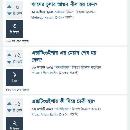
গ্যাসের চুলার আগুন নীল হয় কেন?
0
22 অক্টোবর 2021
"
রসায়ন
" বিভাগে
জিজ্ঞাসা
করেছেন
টি ভোট
Mehedy Hasan
(
1,310
পয়েন্ট)
3
টি উত্তর
894
বার দেখা হয়েছে
এক্সটিংগুইশার এর মেয়াদ শেষ হয়
+2
কেন?
টি ভোট
03 অগাস্ট 2021
"
পদার্থবিজ্ঞান
" বিভাগে
জিজ্ঞাসা
করেছেন
1
Muaz Affan Rafin
(
1,630
পয়েন্ট)
উত্তর
396
বার দেখা হয়েছে
এক্সটিংগুইশার কী দিয়ে তৈরী হয়?
+1
03 অগাস্ট 2021
"
পদার্থবিজ্ঞান
" বিভাগে
জিজ্ঞাসা
করেছেন
টি ভোট
Muaz Affan Rafin
(
1,630
পয়েন্ট)
2
টি উত্তর