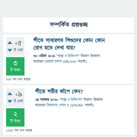
সম্পর্কিত প্রশ্নগুচ্ছ
শীতে সাধারণত শিশুদের কোন কোন
+5
রোগ হতে দেখা যায়?
টি ভোট
30 এপ্রিল 2021
"
স্বাস্থ্য ও চিকিৎসা
" বিভাগে
জিজ্ঞাসা
3
করেছেন
মেহেদী হাসান
(
141,860
পয়েন্ট)
টি উত্তর
565
বার দেখা হয়েছে
শীতে শরীর কাঁপে কেন?
+9
24 নভেম্বর 2020
"
স্বাস্থ্য ও চিকিৎসা
" বিভাগে
জিজ্ঞাসা
টি ভোট
করেছেন
বিজ্ঞানের পোকা ৫
(
123,410
পয়েন্ট)
2
টি উত্তর
1,595
বার দেখা হয়েছে