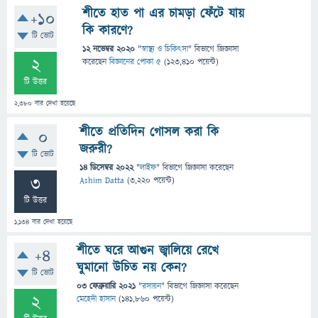
শীতে হাত পা এর চামড়া ফেঁটে যায়
+10
কি কারণে?
টি ভোট
12 নভেম্বর 2020
"
স্বাস্থ্য ও চিকিৎসা
" বিভাগে
জিজ্ঞাসা
2
করেছেন
বিজ্ঞানের পোকা ৫
(
123,410
পয়েন্ট)
টি উত্তর
2,380
বার দেখা হয়েছে
শীতে প্রতিদিন গোসল করা কি
0
জরুরী?
টি ভোট
14 ডিসেম্বর 2022
"
লাইফ
" বিভাগে
জিজ্ঞাসা
করেছেন
3
Ashim Datta
(
3,220
পয়েন্ট)
টি উত্তর
1,134
বার দেখা হয়েছে
শীতে ঘরে আগুন জ্বালিয়ে রেখে
+4
ঘুমানো উচিত নয় কেন?
টি ভোট
03 ফেব্রুয়ারি 2021
"
রসায়ন
" বিভাগে
জিজ্ঞাসা
করেছেন
2
মেহেদী হাসান
(
141,860
পয়েন্ট)