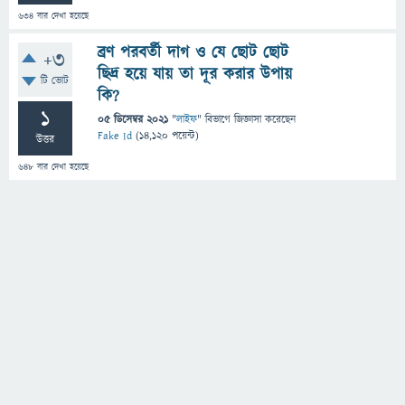
634
বার দেখা হয়েছে
ব্রণ পরবর্তী দাগ ও যে ছোট ছোট
+3
ছিদ্র হয়ে যায় তা দূর করার উপায়
টি ভোট
কি?
1
05 ডিসেম্বর 2021
"
লাইফ
" বিভাগে
জিজ্ঞাসা
করেছেন
Fake Id
(
14,120
পয়েন্ট)
উত্তর
648
বার দেখা হয়েছে