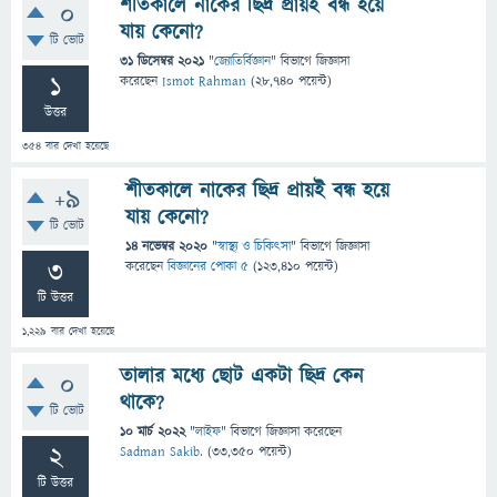
শীতকালে নাকের ছিদ্র প্রায়ই বন্ধ হয়ে
0
যায় কেনো?
টি ভোট
31 ডিসেম্বর 2021
"
জ্যোতির্বিজ্ঞান
" বিভাগে
জিজ্ঞাসা
1
করেছেন
Ismot Rahman
(
28,740
পয়েন্ট)
উত্তর
354
বার দেখা হয়েছে
শীতকালে নাকের ছিদ্র প্রায়ই বন্ধ হয়ে
+9
যায় কেনো?
টি ভোট
14 নভেম্বর 2020
"
স্বাস্থ্য ও চিকিৎসা
" বিভাগে
জিজ্ঞাসা
3
করেছেন
বিজ্ঞানের পোকা ৫
(
123,410
পয়েন্ট)
টি উত্তর
1,229
বার দেখা হয়েছে
তালার মধ্যে ছোট একটা ছিদ্র কেন
0
থাকে?
টি ভোট
10 মার্চ 2022
"
লাইফ
" বিভাগে
জিজ্ঞাসা
করেছেন
2
Sadman Sakib.
(
33,350
পয়েন্ট)
টি উত্তর