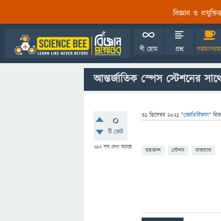
বিজ্ঞান ও প্রযুক্
বী হোম
প্রশ্ন
গরমাগরম
আন্তর্জাতিক স্পেস স্টেশনের সাথে
31 ডিসেম্বর 2021
"
জ্যোতির্বিজ্ঞান
" বিভ
0
টি ভোট
292
বার দেখা হয়েছে
মহাকাশ
স্টেশন
যাতায়াত