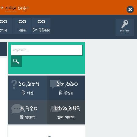
ারিত
এখানে
দেখুন।
পোল
ব্যাজ
টপ ইউজার
লগ ইন
10,987
18,690
টি প্রশ্ন
টি উত্তর
4,750
889,947
টি মন্তব্য
জন সদস্য