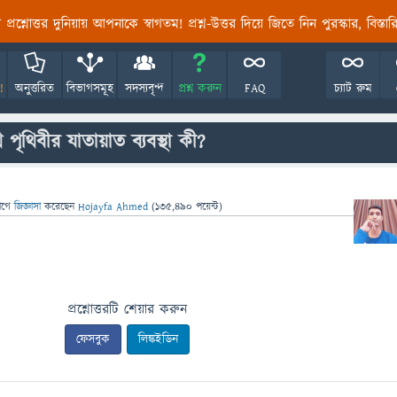
তির প্রশ্নোত্তর দুনিয়ায় আপনাকে স্বাগতম! প্রশ্ন-উত্তর দিয়ে জিতে নিন পুরস্কার, বিস্ত
!
অনুত্তরিত
বিভাগসমূহ
সদস্যবৃন্দ
প্রশ্ন করুন
FAQ
চ্যাট রুম
 পৃথিবীর যাতায়াত ব্যবস্থা কী?
াগে
জিজ্ঞাসা
করেছেন
Hojayfa Ahmed
(
135,490
পয়েন্ট)
প্রশ্নোত্তরটি শেয়ার করুন
ফেসবুক
লিঙ্কইডিন