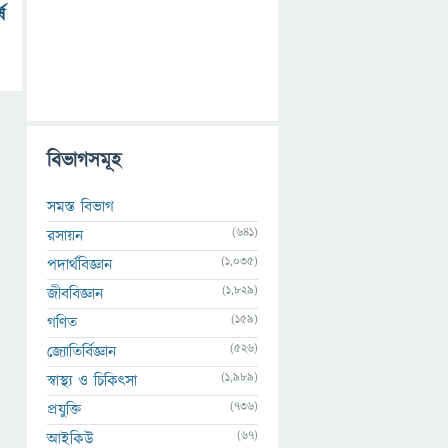
ে
বিভাগসমূহ
সমস্ত বিভাগ
(641)
রসায়ন
(1,035)
পদার্থবিজ্ঞান
(1,829)
জীববিজ্ঞান
(159)
গণিত
(526)
জ্যোতির্বিজ্ঞান
(1,989)
স্বাস্থ্য ও চিকিৎসা
(736)
প্রযুক্তি
(67)
আইকিউ