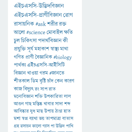
এইচএসসি-উদ্ভিদবিজ্ঞান
এইচএসসি-প্রাণীবিজ্ঞান
রোগ
রাসায়নিক
#ask
শরীর
রক্ত
আলো
#science
মোবাইল
ক্ষতি
চুল
চিকিৎসা
পদার্থবিজ্ঞান
কী
প্রযুক্তি
সূর্য
মহাকাশ
স্বাস্থ্য
মাথা
গণিত
প্রাণী
বৈজ্ঞানিক
#biology
পার্থক্য
এইচএসসি-আইসিটি
বিজ্ঞান
খাওয়া
গরম
#জানতে
শীতকাল
ডিম
বৃষ্টি
চাঁদ
কেন
কারণ
কাজ
বিদ্যুৎ
রং
সাপ
রাত
মনোবিজ্ঞান
শক্তি
উপকারিতা
লাল
আগুন
গাছ
মস্তিষ্ক
খাবার
সাদা
শব্দ
আবিষ্কার
দুধ
মাছ
উপায়
ঠাণ্ডা
হাত
মশা
স্বপ্ন
ব্যাথা
ভয়
তাপমাত্রা
বাতাস
গ্রহ
রসায়ন
কালো
গ্যাস
পা
উদ্ভিদ
পাখি