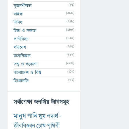
(81)
সৃজনশীলতা
(388)
লাইফ
(749)
বিবিধ
(385)
চিন্তা ও দক্ষতা
(620)
প্রাণিবিদ্যা
(225)
পরিবেশ
(487)
মনোবিজ্ঞান
(669)
তত্ত্ব ও গবেষণা
(112)
বাংলাদেশ ও বিশ্ব
(62)
মিথোলজি
সর্বাপেক্ষা জনপ্রিয় ট্যাগসমূহ
মানুষ
পানি
ঘুম
পদার্থ
-
জীববিজ্ঞান
চোখ
পৃথিবী