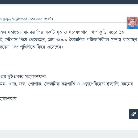
েন
Hojayfa Ahmed
(
135,490
পয়েন্ট)
ন হল মহাশুন্যে মানবজাতির একটি গৃহ ও গবেষণাগার। গত কুড়ি বছরে ১৯
স্টেশনে গিয়ে থেকেছেন, প্রায় ৩০০০ বৈজ্ঞানিক পরীক্ষানিরীক্ষা সম্পন্ন করেছেন
করেছেন এবং পৃথিবীতে ফিরে এসেছেন।
 হয় দুইপ্রকার মহাকাশযানঃ
মন- খাদ্য, জল, পোশাক, বৈজ্ঞানিক যন্ত্রপাতি ও এক্সপেরিমেন্ট ইত্যাদি) বহনের
মহাকাশযান'