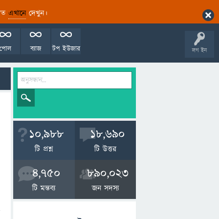
ারিত
এখানে
দেখুন।
পোল
ব্যাজ
টপ ইউজার
লগ ইন
10,988
18,690
টি প্রশ্ন
টি উত্তর
4,750
890,023
টি মন্তব্য
জন সদস্য