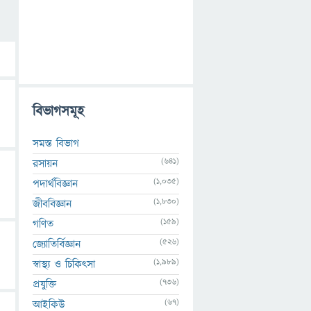
বিভাগসমূহ
সমস্ত বিভাগ
(641)
রসায়ন
(1,035)
পদার্থবিজ্ঞান
(1,830)
জীববিজ্ঞান
(159)
গণিত
(526)
জ্যোতির্বিজ্ঞান
(1,989)
স্বাস্থ্য ও চিকিৎসা
(736)
প্রযুক্তি
(67)
আইকিউ