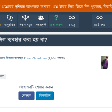
তির প্রশ্নোত্তর দুনিয়ায় আপনাকে স্বাগতম! প্রশ্ন-উত্তর দিয়ে জিতে নিন পুরস্কার, বিস্ত
!
অনুত্তরিত
বিভাগসমূহ
সদস্যবৃন্দ
প্রশ্ন করুন
FAQ
চ্যাট রুম
িল ব্যবহার করা হয় না?
িভাগে
জিজ্ঞাসা
করেছেন
Priom Chowdhury
(
2,630
পয়েন্ট)
াকাশ
প্রশ্নোত্তরটি শেয়ার করুন
ফেসবুক
লিঙ্কইডিন