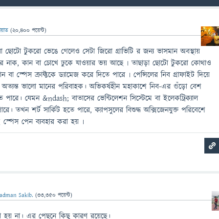
ায়াত
(
20,400
পয়েন্ট)
 বা ছোটো টুকরো ভেঙে গেলেও সেটা জিরো গ্রাভিটি র জন্য ভাসমান অবস্থায়
র নাক, কান বা চোখে ঢুকে যাওয়ার ভয় আছে ৷ তাছাড়া ছোটো টুকরো কোথাও
 বা স্পেস ক্রাফ্টকে ড্যামেজ করে দিতে পারে ৷ পেন্সিলের নিব গ্রাফাইট দিয়ে
র অত্যন্ত ভালো মানের পরিবাহক। অভিকর্ষহীন মহাকাশে নিব-এর গুঁড়ো বেশ
 পারে। যেমন &ndash; বাতাসের ভেন্টিলেশন সিস্টেমে বা ইলেকট্রিক্যাল
 পারে। তখন শর্ট সার্কিট হতে পারে, ক্যাপসুলের বিশুদ্ধ অক্সিজেনযুক্ত পরিবেশে
স্পেস পেন ব্যবহার করা হয় ৷
adman Sakib.
(
33,350
পয়েন্ট)
 করা হয় না। এর পেছনে কিছু কারণ রয়েছে।