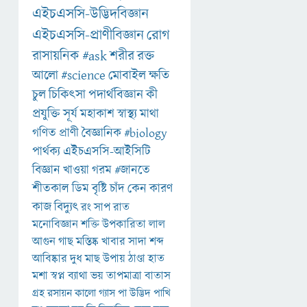
এইচএসসি-উদ্ভিদবিজ্ঞান
এইচএসসি-প্রাণীবিজ্ঞান
রোগ
রাসায়নিক
#ask
শরীর
রক্ত
আলো
#science
মোবাইল
ক্ষতি
চুল
চিকিৎসা
পদার্থবিজ্ঞান
কী
প্রযুক্তি
সূর্য
মহাকাশ
স্বাস্থ্য
মাথা
গণিত
প্রাণী
বৈজ্ঞানিক
#biology
পার্থক্য
এইচএসসি-আইসিটি
বিজ্ঞান
খাওয়া
গরম
#জানতে
শীতকাল
ডিম
বৃষ্টি
চাঁদ
কেন
কারণ
কাজ
বিদ্যুৎ
রং
সাপ
রাত
মনোবিজ্ঞান
শক্তি
উপকারিতা
লাল
আগুন
গাছ
মস্তিষ্ক
খাবার
সাদা
শব্দ
আবিষ্কার
দুধ
মাছ
উপায়
ঠাণ্ডা
হাত
মশা
স্বপ্ন
ব্যাথা
ভয়
তাপমাত্রা
বাতাস
গ্রহ
রসায়ন
কালো
গ্যাস
পা
উদ্ভিদ
পাখি