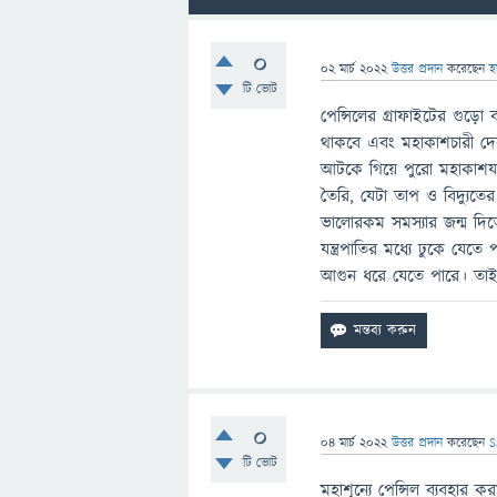
0
02 মার্চ 2022
উত্তর প্রদান
করেছেন
হ
টি ভোট
পেন্সিলের গ্রাফাইটের গুড়ো
থাকবে এবং মহাকাশচারী দে
আটকে গিয়ে পুরো মহাকাশযান
তৈরি, যেটা তাপ ও বিদ্যুতে
ভালোরকম সমস্যার জন্ম দিতে
যন্ত্রপাতির মধ্যে ঢুকে যেতে
আগুন ধরে যেতে পারে। তাই 
0
04 মার্চ 2022
উত্তর প্রদান
করেছেন
S
টি ভোট
মহাশূন্যে পেন্সিল ব্যবহার