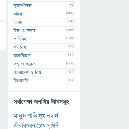
(81)
সৃজনশীলতা
(388)
লাইফ
(749)
বিবিধ
(385)
চিন্তা ও দক্ষতা
(620)
প্রাণিবিদ্যা
(225)
পরিবেশ
(487)
মনোবিজ্ঞান
(669)
তত্ত্ব ও গবেষণা
(112)
বাংলাদেশ ও বিশ্ব
(62)
মিথোলজি
সর্বাপেক্ষা জনপ্রিয় ট্যাগসমূহ
মানুষ
পানি
ঘুম
পদার্থ
-
জীববিজ্ঞান
চোখ
পৃথিবী