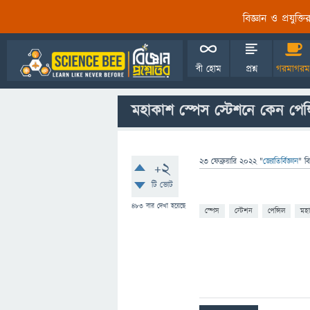
বিজ্ঞান ও প্রযুক্
বী হোম
প্রশ্ন
গরমাগরম
মহাকাশ স্পেস স্টেশনে কেন পেন্স
23 ফেব্রুয়ারি 2022
"
জ্যোতির্বিজ্ঞান
" ব
+2
টি ভোট
483
বার দেখা হয়েছে
স্পেস
স্টেশন
পেন্সিল
মহ