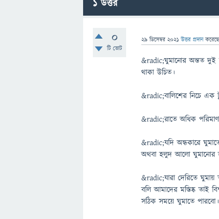
1
উত্তর
0
29 ডিসেম্বর 2021
উত্তর প্রদান
করেছ
টি ভোট
&radic;ঘুমানোর অন্তত দু
থাকা উচিত।
&radic;বালিশের নিচে এক ট
&radic;রাতে অধিক পরিমাণ
&radic;যদি অন্ধকারে ঘুমা
অথবা হলুদ আলো ঘুমানোর 
&radic;যারা দেরিতে ঘুম
বলি আমাদের মস্তিষ্ক তাই 
সঠিক সময়ে ঘুমাতে পারবো