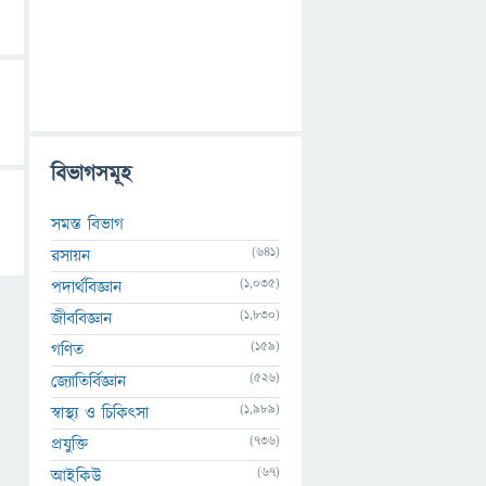
বিভাগসমূহ
সমস্ত বিভাগ
(641)
রসায়ন
(1,035)
পদার্থবিজ্ঞান
(1,830)
জীববিজ্ঞান
(159)
গণিত
(526)
জ্যোতির্বিজ্ঞান
(1,989)
স্বাস্থ্য ও চিকিৎসা
(736)
প্রযুক্তি
(67)
আইকিউ