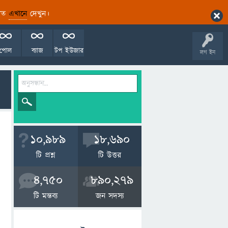
ারিত
এখানে
দেখুন।
পোল
ব্যাজ
টপ ইউজার
লগ ইন
10,989
18,690
টি প্রশ্ন
টি উত্তর
4,750
890,279
টি মন্তব্য
জন সদস্য