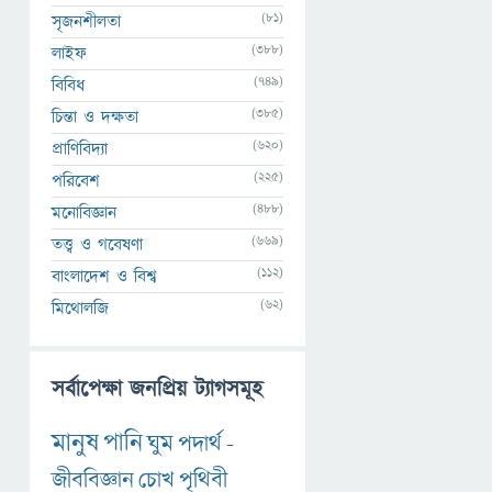
(81)
সৃজনশীলতা
(388)
লাইফ
(749)
বিবিধ
(385)
চিন্তা ও দক্ষতা
(620)
প্রাণিবিদ্যা
(225)
পরিবেশ
(488)
মনোবিজ্ঞান
(669)
তত্ত্ব ও গবেষণা
(112)
বাংলাদেশ ও বিশ্ব
(62)
মিথোলজি
সর্বাপেক্ষা জনপ্রিয় ট্যাগসমূহ
মানুষ
পানি
ঘুম
পদার্থ
-
জীববিজ্ঞান
চোখ
পৃথিবী