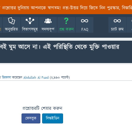
তির প্রশ্নোত্তর দুনিয়ায় আপনাকে স্বাগতম! প্রশ্ন-উত্তর দিয়ে জিতে নিন পুরস্কার, বিস্ত
!
অনুত্তরিত
বিভাগসমূহ
সদস্যবৃন্দ
প্রশ্ন করুন
FAQ
চ্যাট রুম
েই ঘুম আসে না। এই পরিস্থিতি থেকে মুক্তি পাওয়ার
ে
জিজ্ঞাসা
করেছেন
Abdullah Al Fuad
(
2,990
পয়েন্ট)
প্রশ্নোত্তরটি শেয়ার করুন
ফেসবুক
লিঙ্কইডিন