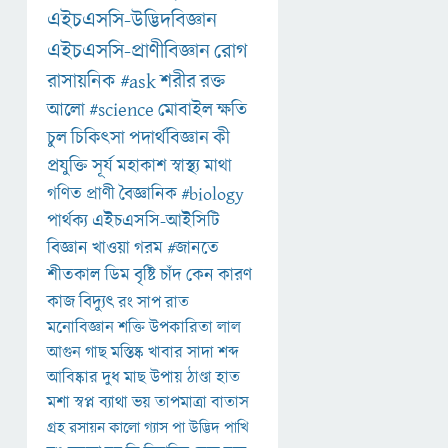
এইচএসসি-উদ্ভিদবিজ্ঞান
এইচএসসি-প্রাণীবিজ্ঞান
রোগ
রাসায়নিক
#ask
শরীর
রক্ত
আলো
#science
মোবাইল
ক্ষতি
চুল
চিকিৎসা
পদার্থবিজ্ঞান
কী
প্রযুক্তি
সূর্য
মহাকাশ
স্বাস্থ্য
মাথা
গণিত
প্রাণী
বৈজ্ঞানিক
#biology
পার্থক্য
এইচএসসি-আইসিটি
বিজ্ঞান
খাওয়া
গরম
#জানতে
শীতকাল
ডিম
বৃষ্টি
চাঁদ
কেন
কারণ
কাজ
বিদ্যুৎ
রং
সাপ
রাত
মনোবিজ্ঞান
শক্তি
উপকারিতা
লাল
আগুন
গাছ
মস্তিষ্ক
খাবার
সাদা
শব্দ
আবিষ্কার
দুধ
মাছ
উপায়
ঠাণ্ডা
হাত
মশা
স্বপ্ন
ব্যাথা
ভয়
তাপমাত্রা
বাতাস
গ্রহ
রসায়ন
কালো
গ্যাস
পা
উদ্ভিদ
পাখি