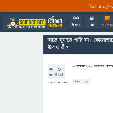
বিজ্ঞান ও প্রযুক্
বী হোম
প্রশ্ন
গরমাগরম
রাতে ঘুমাতে পারি না। কোনোভাব
উপায় কী?
29 ডিসেম্বর 2021
"
জীববিজ্ঞান
" বিভাগ
0
টি ভোট
উপায়
ঘুম
944
বার দেখা হয়েছে