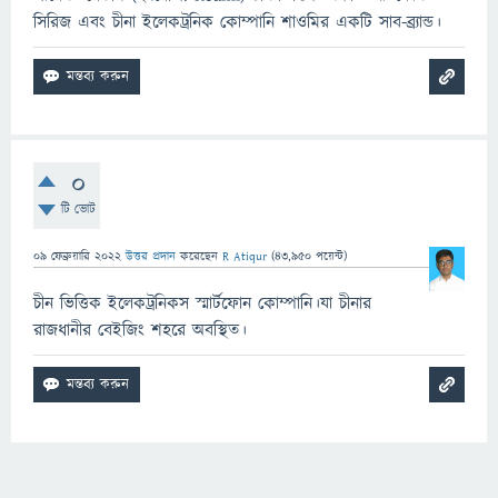
সিরিজ এবং চীনা ইলেকট্রনিক কোম্পানি শাওমির একটি সাব-ব্র্যান্ড।
0
টি ভোট
09 ফেব্রুয়ারি 2022
উত্তর প্রদান
করেছেন
R Atiqur
(
43,950
পয়েন্ট)
চীন ভিত্তিক ইলেকট্রনিকস স্মার্টফোন কোম্পানি।যা চীনার
রাজধানীর বেইজিং শহরে অবস্থিত।