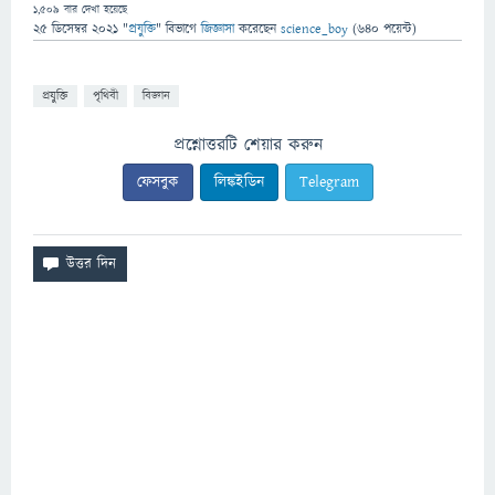
1,509
বার দেখা হয়েছে
25 ডিসেম্বর 2021
"
প্রযুক্তি
" বিভাগে
জিজ্ঞাসা
করেছেন
science_boy
(
640
পয়েন্ট)
প্রযুক্তি
পৃথিবী
বিজ্ঞান
প্রশ্নোত্তরটি শেয়ার করুন
ফেসবুক
লিঙ্কইডিন
Telegram