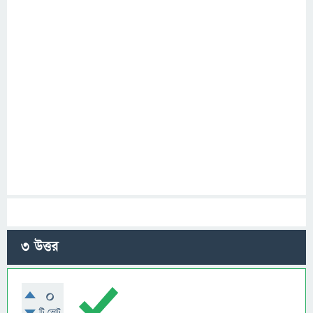
3
উত্তর
0
টি ভোট