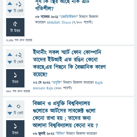
সূর্য কি স্থির আছে নাক এটি
+1
গতিশীল?
টি ভোট
08 নভেম্বর 2021
"
জ্যোতির্বিজ্ঞান
" বিভাগে
জিজ্ঞাসা
5
করেছেন
Abdullah Shuvo
(
7,700
পয়েন্ট)
টি উত্তর
3,249
বার দেখা হয়েছে
ইদানীং সকল স্মার্ট ফোন কোম্পানি
+2
তাদের ইউআই এত রঙিন কেনো
টি ভোট
করছে,এর পিছনে কি বৈজ্ঞানিক কারণ
1
রয়েছে?
উত্তর
02 মে 2022
"
প্রযুক্তি
" বিভাগে
জিজ্ঞাসা
করেছেন
Rajib
Hossain Raju
(
260
পয়েন্ট)
438
বার দেখা হয়েছে
বিজ্ঞান ও প্রযুক্তি বিশ্ববিদ্যালয়
0
গুলোতে আর্টসের সাবজেক্ট গুলো
টি ভোট
কেনো রাখা হয় ; তাদের জন্য
1
আলাদা বিশ্ববিদ্যালয় কেনো নয় ?
উত্তর
06 জুলাই 2022
"
বিবিধ
" বিভাগে
জিজ্ঞাসা
করেছেন