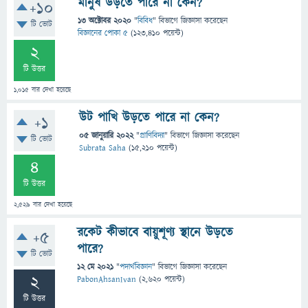
মানুষ উড়তে পারে না কেন?
+10
13 অক্টোবর 2020
"
বিবিধ
" বিভাগে
জিজ্ঞাসা
করেছেন
টি ভোট
বিজ্ঞানের পোকা ৫
(
123,410
পয়েন্ট)
2
টি উত্তর
1,015
বার দেখা হয়েছে
উট পাখি উড়তে পারে না কেন?
+1
05 জানুয়ারি 2022
"
প্রাণিবিদ্যা
" বিভাগে
জিজ্ঞাসা
করেছেন
টি ভোট
Subrata Saha
(
15,210
পয়েন্ট)
4
টি উত্তর
2,529
বার দেখা হয়েছে
রকেট কীভাবে বায়ুশূণ্য স্থানে উড়তে
+5
পারে?
টি ভোট
12 মে 2021
"
পদার্থবিজ্ঞান
" বিভাগে
জিজ্ঞাসা
করেছেন
2
PabonAhsanIvan
(
2,620
পয়েন্ট)
টি উত্তর