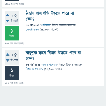
1,491
বার দেখা হয়েছে
ঠান্ডায় প্রজাপতি উড়তে পারে না
+2
কেন?
টি ভোট
06 মে 2021
"
প্রাণিবিদ্যা
" বিভাগে
জিজ্ঞাসা
করেছেন
1
মেহেদী হাসান
(
141,860
পয়েন্ট)
উত্তর
535
বার দেখা হয়েছে
বায়ুশূন্য স্থানে বিমান উড়তে পারে না
+5
কেন?
টি ভোট
03 মার্চ 2021
"
তত্ত্ব ও গবেষণা
" বিভাগে
জিজ্ঞাসা
করেছেন
1
বিজ্ঞানের পোকা ৮
(
54,300
পয়েন্ট)
উত্তর
800
বার দেখা হয়েছে