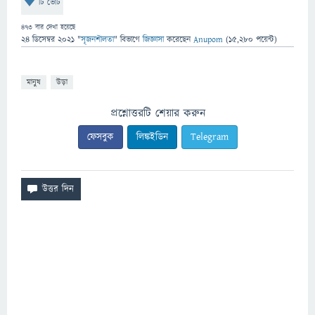
টি ভোট
473
বার দেখা হয়েছে
24 ডিসেম্বর 2021
"
সৃজনশীলতা
" বিভাগে
জিজ্ঞাসা
করেছেন
Anupom
(
15,280
পয়েন্ট)
মানুষ
উড়া
প্রশ্নোত্তরটি শেয়ার করুন
ফেসবুক
লিঙ্কইডিন
Telegram