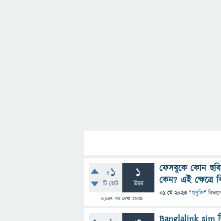
ফেসবুকে কোন ছবি
+1
1
কেন? এই ক্ষেত্রে 
টি ভোট
উত্তর
01 মে 2023
"
প্রযুক্তি
" বিভাগ
4,647
বার দেখা হয়েছে
Banglalink sim দ