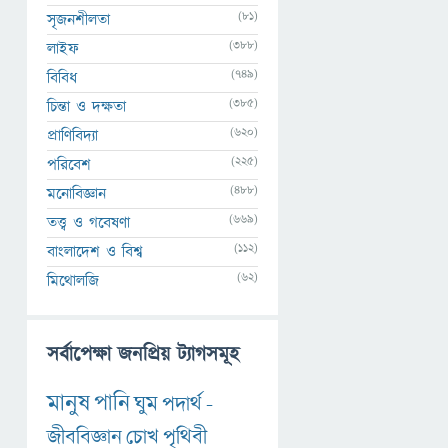
(81)
সৃজনশীলতা
(388)
লাইফ
(749)
বিবিধ
(385)
চিন্তা ও দক্ষতা
(620)
প্রাণিবিদ্যা
(225)
পরিবেশ
(488)
মনোবিজ্ঞান
(669)
তত্ত্ব ও গবেষণা
(112)
বাংলাদেশ ও বিশ্ব
(62)
মিথোলজি
সর্বাপেক্ষা জনপ্রিয় ট্যাগসমূহ
মানুষ
পানি
ঘুম
পদার্থ
-
জীববিজ্ঞান
চোখ
পৃথিবী