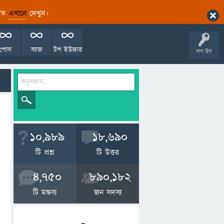
ারিত
এখানে
দেখুন।
পোল
ব্যাজ
টপ ইউজার
লগ ইন
10,989
18,690
টি প্রশ্ন
টি উত্তর
4,750
890,182
টি মন্তব্য
জন সদস্য