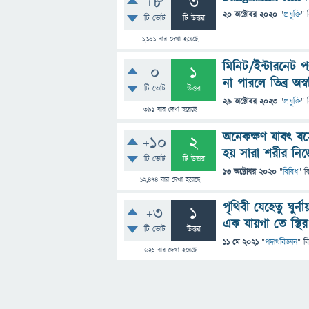
+8
3
20 অক্টোবর 2020
"
প্রযুক্তি
" 
টি ভোট
টি উত্তর
1,101
বার দেখা হয়েছে
মিনিট/ইন্টারনেট 
0
1
না পারলে তিব্র অস্
টি ভোট
উত্তর
29 অক্টোবর 2023
"
প্রযুক্তি
" 
391
বার দেখা হয়েছে
অনেকক্ষণ যাবৎ বসে
+10
2
হয় সারা শরীর নিজ
টি ভোট
টি উত্তর
13 অক্টোবর 2020
"
বিবিধ
" ব
12,474
বার দেখা হয়েছে
পৃথিবী যেহেতু ঘুর
+3
1
এক যায়গা তে স্থি
টি ভোট
উত্তর
11 মে 2021
"
পদার্থবিজ্ঞান
" ব
621
বার দেখা হয়েছে