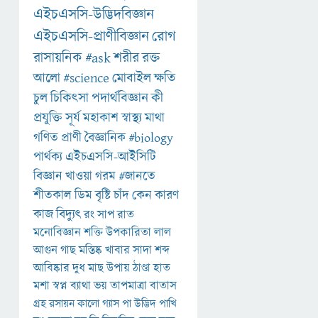
এইচএসসি-উদ্ভিদবিজ্ঞান
এইচএসসি-প্রাণীবিজ্ঞান
রোগ
রাসায়নিক
#ask
শরীর
রক্ত
আলো
#science
মোবাইল
ক্ষতি
চুল
চিকিৎসা
পদার্থবিজ্ঞান
কী
প্রযুক্তি
সূর্য
মহাকাশ
স্বাস্থ্য
মাথা
গণিত
প্রাণী
বৈজ্ঞানিক
#biology
পার্থক্য
এইচএসসি-আইসিটি
বিজ্ঞান
খাওয়া
গরম
#জানতে
শীতকাল
ডিম
বৃষ্টি
চাঁদ
কেন
কারণ
কাজ
বিদ্যুৎ
রং
সাপ
রাত
মনোবিজ্ঞান
শক্তি
উপকারিতা
লাল
আগুন
গাছ
মস্তিষ্ক
খাবার
সাদা
শব্দ
আবিষ্কার
দুধ
মাছ
উপায়
ঠাণ্ডা
হাত
মশা
স্বপ্ন
ব্যাথা
ভয়
তাপমাত্রা
বাতাস
গ্রহ
রসায়ন
কালো
গ্যাস
পা
উদ্ভিদ
পাখি