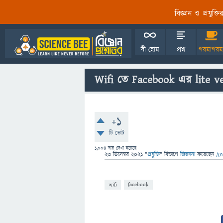
বিজ্ঞান ও প্রযুক্
বী হোম
প্রশ্ন
গরমাগরম
Wifi তে Facebook এর lite v
+1
টি ভোট
1,004
বার দেখা হয়েছে
23 ডিসেম্বর 2021
"
প্রযুক্তি
" বিভাগে
জিজ্ঞাসা
করেছেন
An
wifi
facebook