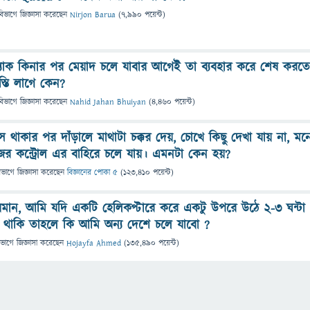
বিভাগে
জিজ্ঞাসা
করেছেন
Nirjon Barua
(
7,990
পয়েন্ট)
প্যাক কিনার পর মেয়াদ চলে যাবার আগেই তা ব্যবহার করে শেষ করতে
বস্তি লাগে কেন?
বিভাগে
জিজ্ঞাসা
করেছেন
Nahid Jahan Bhuiyan
(
4,460
পয়েন্ট)
 থাকার পর দাঁড়ালে মাথাটা চক্কর দেয়, চোখে কিছু দেখা যায় না, মন
ের কন্ট্রোল এর বাহিরে চলে যায়। এমনটা কেন হয়?
িভাগে
জিজ্ঞাসা
করেছেন
বিজ্ঞানের পোকা ৫
(
123,410
পয়েন্ট)
্নায়মান, আমি যদি একটি হেলিকপ্টারে করে একটু উপরে উঠে ২-৩ ঘন্টা
র থাকি তাহলে কি আমি অন্য দেশে চলে যাবো ?
িভাগে
জিজ্ঞাসা
করেছেন
Hojayfa Ahmed
(
135,490
পয়েন্ট)