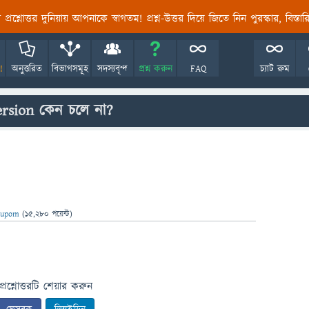
তির প্রশ্নোত্তর দুনিয়ায় আপনাকে স্বাগতম! প্রশ্ন-উত্তর দিয়ে জিতে নিন পুরস্কার, বিস্ত
!
অনুত্তরিত
বিভাগসমূহ
সদস্যবৃন্দ
প্রশ্ন করুন
FAQ
চ্যাট রুম
ersion কেন চলে না?
upom
(
15,280
পয়েন্ট)
প্রশ্নোত্তরটি শেয়ার করুন