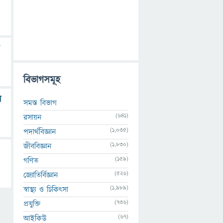
বিভাগসমূহ
ে
সমস্ত বিভাগ
(641)
রসায়ন
(1,035)
পদার্থবিজ্ঞান
(1,830)
জীববিজ্ঞান
(159)
গণিত
(526)
জ্যোতির্বিজ্ঞান
(1,989)
স্বাস্থ্য ও চিকিৎসা
(736)
প্রযুক্তি
(67)
আইকিউ