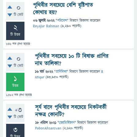
পৃথিবীর সবচেয়ে বেশি বৃষ্টিপাত
0
কোথায় হয়?
টি ভোট
06 জুলাই 2022
"
পরিবেশ
" বিভাগে
জিজ্ঞাসা
করেছেন
2
Reyajur Rahman
(
9,290
পয়েন্ট)
টি উত্তর
846
বার দেখা হয়েছে
পৃথিবীর সবচেয়ে ১০ টি বিষাক্ত প্রাণির
0
নাম তালিকা?
টি ভোট
16 মার্চ 2022
"
প্রাণিবিদ্যা
" বিভাগে
জিজ্ঞাসা
করেছেন
R
1
Atiqur
(
43,950
পয়েন্ট)
উত্তর
1,382
বার দেখা হয়েছে
সূর্য বাদে পৃথিবীর সবচেয়ে নিকটবর্তী
+3
নক্ষত্র কোনটি?
টি ভোট
18 এপ্রিল 2021
"
জ্যোতির্বিজ্ঞান
" বিভাগে
জিজ্ঞাসা
করেছেন
3
PabonAhsanIvan
(
2,620
পয়েন্ট)
টি উত্তর