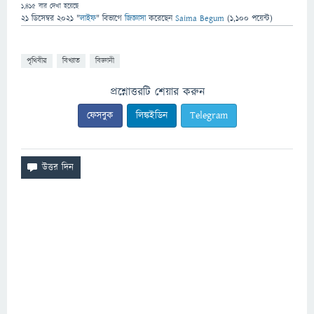
1,415
বার দেখা হয়েছে
21 ডিসেম্বর 2021
"
লাইফ
" বিভাগে
জিজ্ঞাসা
করেছেন
Saima Begum
(
1,100
পয়েন্ট)
পৃথিবীর
বিখ্যাত
বিজ্ঞানী
প্রশ্নোত্তরটি শেয়ার করুন
ফেসবুক
লিঙ্কইডিন
Telegram