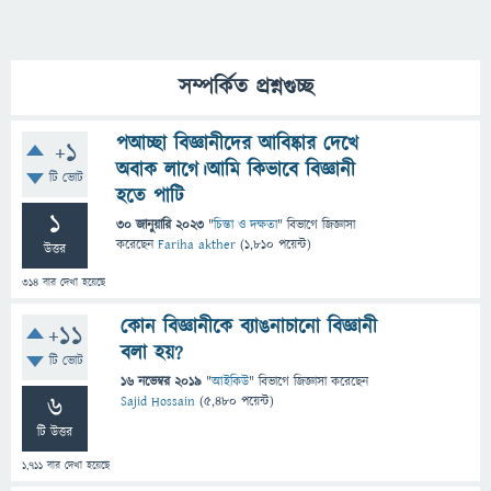
সম্পর্কিত প্রশ্নগুচ্ছ
পআচ্ছা বিজ্ঞানীদের আবিষ্কার দেখে
+1
অবাক লাগে।আমি কিভাবে বিজ্ঞানী
টি ভোট
হতে পাটি
1
30 জানুয়ারি 2023
"
চিন্তা ও দক্ষতা
" বিভাগে
জিজ্ঞাসা
করেছেন
Fariha akther
(
1,810
পয়েন্ট)
উত্তর
314
বার দেখা হয়েছে
কোন বিজ্ঞানীকে ব্যাঙনাচানো বিজ্ঞানী
+11
বলা হয়?
টি ভোট
16 নভেম্বর 2019
"
আইকিউ
" বিভাগে
জিজ্ঞাসা
করেছেন
6
Sajid Hossain
(
5,480
পয়েন্ট)
টি উত্তর
1,711
বার দেখা হয়েছে