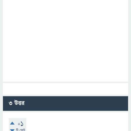
3
উত্তর
+1
টি ভোট