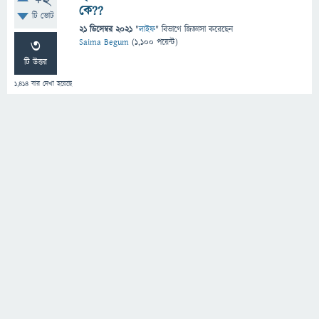
+2
কে??
টি ভোট
21 ডিসেম্বর 2021
"
লাইফ
" বিভাগে
জিজ্ঞাসা
করেছেন
3
Saima Begum
(
1,100
পয়েন্ট)
টি উত্তর
1,414
বার দেখা হয়েছে