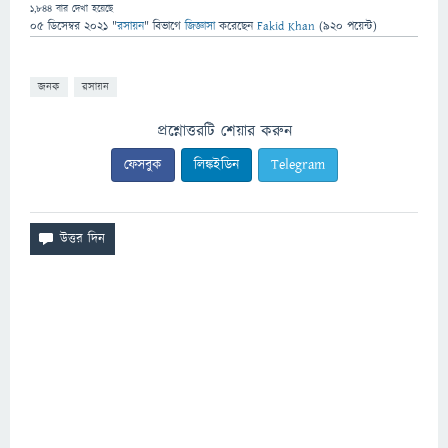
1,844
বার দেখা হয়েছে
05 ডিসেম্বর 2021
"
রসায়ন
" বিভাগে
জিজ্ঞাসা
করেছেন
Fakid Khan
(
920
পয়েন্ট)
জনক
রসায়ন
প্রশ্নোত্তরটি শেয়ার করুন
ফেসবুক
লিঙ্কইডিন
Telegram