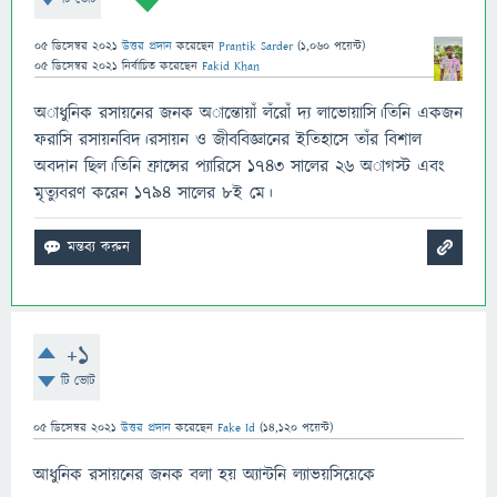
05 ডিসেম্বর 2021
উত্তর প্রদান
করেছেন
Prantik Sarder
(
1,060
পয়েন্ট)
05 ডিসেম্বর 2021
নির্বাচিত
করেছেন
Fakid Khan
অাধুনিক রসায়নের জনক অান্তোয়াঁ লঁরোঁ দ্য লাভোয়াসি।তিনি একজন
ফরাসি রসায়নবিদ।রসায়ন ও জীববিজ্ঞানের ইতিহাসে তাঁর বিশাল
অবদান ছিল।তিনি ফ্রান্সের প্যারিসে ১৭৪৩ সালের ২৬ অাগস্ট এবং
মৃত্যুবরণ করেন ১৭৯৪ সালের ৮ই মে।
+1
টি ভোট
05 ডিসেম্বর 2021
উত্তর প্রদান
করেছেন
Fake Id
(
14,120
পয়েন্ট)
আধুনিক রসায়নের জনক বলা হয় অ্যান্টনি ল্যাভয়সিয়েকে