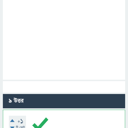
9
উত্তর
+1
টি ভোট