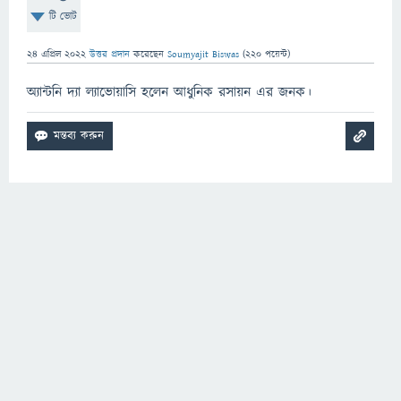
টি ভোট
24 এপ্রিল 2022
উত্তর প্রদান
করেছেন
Soumyajit Biswas
(
220
পয়েন্ট)
অ্যান্টনি দ্যা ল্যাভোয়াসি হলেন আধুনিক রসায়ন এর জনক।