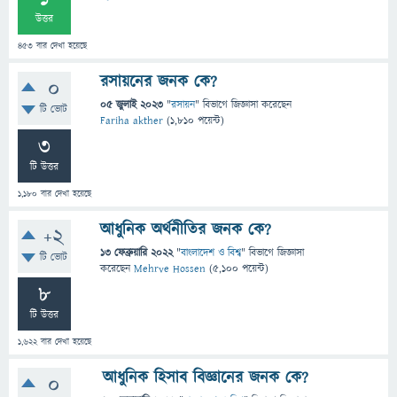
উত্তর
453
বার দেখা হয়েছে
রসায়নের জনক কে?
0
05 জুলাই 2023
"
রসায়ন
" বিভাগে
জিজ্ঞাসা
করেছেন
টি ভোট
Fariha akther
(
1,810
পয়েন্ট)
3
টি উত্তর
1,180
বার দেখা হয়েছে
আধুনিক অর্থনীতির জনক কে?
+2
13 ফেব্রুয়ারি 2022
"
বাংলাদেশ ও বিশ্ব
" বিভাগে
জিজ্ঞাসা
টি ভোট
করেছেন
Mehrve Hossen
(
5,100
পয়েন্ট)
8
টি উত্তর
1,622
বার দেখা হয়েছে
আধুনিক হিসাব বিজ্ঞানের জনক কে?
0