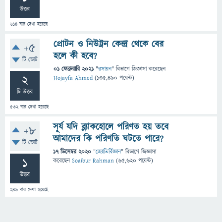
উত্তর
614
বার দেখা হয়েছে
প্রোটন ও নিউট্রন কেন্দ্র থেকে বের
+5
হলে কী হবে?
টি ভোট
01 ফেব্রুয়ারি 2021
"
রসায়ন
" বিভাগে
জিজ্ঞাসা
করেছেন
2
Hojayfa Ahmed
(
135,490
পয়েন্ট)
টি উত্তর
532
বার দেখা হয়েছে
সূর্য যদি ব্ল্যাকহোলে পরিণত হয় তবে
+8
আমাদের কি পরিণতি ঘটতে পারে?
টি ভোট
17 ডিসেম্বর 2020
"
জ্যোতির্বিজ্ঞান
" বিভাগে
জিজ্ঞাসা
1
করেছেন
Soaibur Rahman
(
65,620
পয়েন্ট)
উত্তর
246
বার দেখা হয়েছে