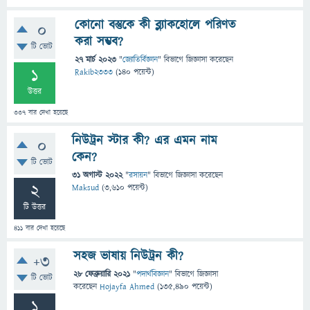
কোনো বস্তুকে কী ব্ল্যাকহোলে পরিণত
0
করা সম্ভব?
টি ভোট
27 মার্চ 2023
"
জ্যোতির্বিজ্ঞান
" বিভাগে
জিজ্ঞাসা
করেছেন
1
Rakib2333
(
140
পয়েন্ট)
উত্তর
337
বার দেখা হয়েছে
নিউট্রন স্টার কী? এর এমন নাম
0
কেন?
টি ভোট
31 অগাস্ট 2022
"
রসায়ন
" বিভাগে
জিজ্ঞাসা
করেছেন
2
Maksud
(
3,610
পয়েন্ট)
টি উত্তর
411
বার দেখা হয়েছে
সহজ ভাষায় নিউট্রন কী?
+3
28 ফেব্রুয়ারি 2021
"
পদার্থবিজ্ঞান
" বিভাগে
জিজ্ঞাসা
টি ভোট
করেছেন
Hojayfa Ahmed
(
135,490
পয়েন্ট)
1