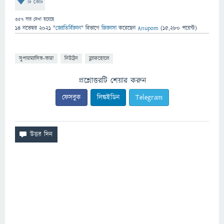
টি ভোট
357
বার দেখা হয়েছে
14 নভেম্বর 2021
"
জ্যোতির্বিজ্ঞান
" বিভাগে
জিজ্ঞাসা
করেছেন
Anupom
(
15,280
পয়েন্ট)
সুপারম্যাসিভ-তারা
নিউট্রন
ব্ল্যাকহোলে
প্রশ্নোত্তরটি শেয়ার করুন
ফেসবুক
লিঙ্কইডিন
Telegram