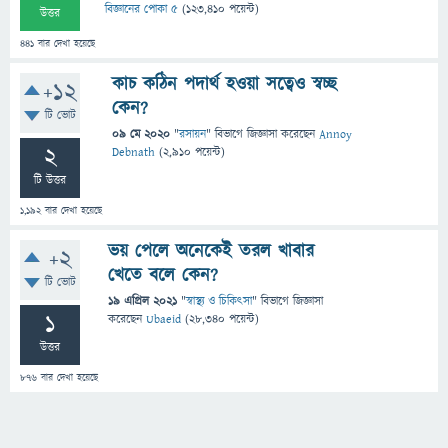
বিজ্ঞানের পোকা ৫
(
123,410
পয়েন্ট)
উত্তর
441
বার দেখা হয়েছে
কাচ কঠিন পদার্থ হওয়া সত্বেও স্বচ্ছ
+12
কেন?
টি ভোট
09 মে 2020
"
রসায়ন
" বিভাগে
জিজ্ঞাসা
করেছেন
Annoy
2
Debnath
(
2,910
পয়েন্ট)
টি উত্তর
1,192
বার দেখা হয়েছে
ভয় পেলে অনেকেই তরল খাবার
+2
খেতে বলে কেন?
টি ভোট
19 এপ্রিল 2021
"
স্বাস্থ্য ও চিকিৎসা
" বিভাগে
জিজ্ঞাসা
1
করেছেন
Ubaeid
(
28,340
পয়েন্ট)
উত্তর
876
বার দেখা হয়েছে