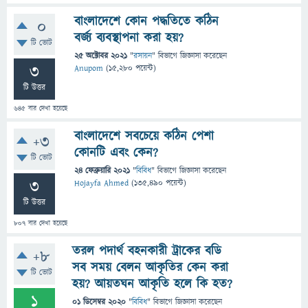
বাংলাদেশে কোন পদ্ধতিতে কঠিন
0
বর্জ্য ব্যবস্থাপনা করা হয়?
টি ভোট
25 অক্টোবর 2021
"
রসায়ন
" বিভাগে
জিজ্ঞাসা
করেছেন
3
Anupom
(
15,280
পয়েন্ট)
টি উত্তর
645
বার দেখা হয়েছে
বাংলাদেশে সবচেয়ে কঠিন পেশা
+3
কোনটি এবং কেন?
টি ভোট
24 ফেব্রুয়ারি 2021
"
বিবিধ
" বিভাগে
জিজ্ঞাসা
করেছেন
3
Hojayfa Ahmed
(
135,490
পয়েন্ট)
টি উত্তর
807
বার দেখা হয়েছে
তরল পদার্থ বহনকারী ট্রাকের বডি
+8
সব সময় বেলন আকৃতির কেন করা
টি ভোট
হয়? আয়তঘন আকৃতি হলে কি হত?
1
01 ডিসেম্বর 2020
"
বিবিধ
" বিভাগে
জিজ্ঞাসা
করেছেন