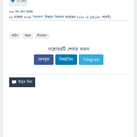
টি ভোট
423
বার দেখা হয়েছে
12 নভেম্বর 2021
"
রসায়ন
" বিভাগে
জিজ্ঞাসা
করেছেন
Fake Id
(
14,120
পয়েন্ট)
কঠিন
তরল
নিঃসরন
প্রশ্নোত্তরটি শেয়ার করুন
ফেসবুক
লিঙ্কইডিন
Telegram