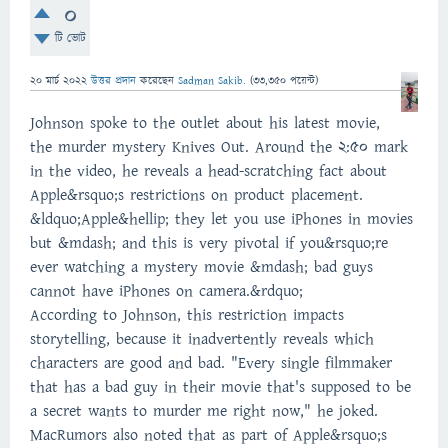
0
টি ভোট
20 মার্চ 2022
উত্তর প্রদান
করেছেন
Sadman Sakib.
(
33,350
পয়েন্ট)
Johnson spoke to the outlet about his latest movie,
the murder mystery Knives Out. Around the 2:50 mark
in the video, he reveals a head-scratching fact about
Apple&rsquo;s restrictions on product placement.
&ldquo;Apple&hellip; they let you use iPhones in movies
but &mdash; and this is very pivotal if you&rsquo;re
ever watching a mystery movie &mdash; bad guys
cannot have iPhones on camera.&rdquo;
According to Johnson, this restriction impacts
storytelling, because it inadvertently reveals which
characters are good and bad. "Every single filmmaker
that has a bad guy in their movie that's supposed to be
a secret wants to murder me right now," he joked.
MacRumors also noted that as part of Apple&rsquo;s