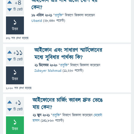
আইফোন এর দাম এতো বেশি হয়
+4
কেন?
টি ভোট
16 এপ্রিল 2021
"
প্রযুক্তি
" বিভাগে
জিজ্ঞাসা
করেছেন
1
Ubaeid
(
28,340
পয়েন্ট)
উত্তর
471
বার দেখা হয়েছে
আইফোন এবং সাধারণ স্মার্টফোনের
+11
মধ্যে সুবিধার পার্থক্য কি?
টি ভোট
21 ডিসেম্বর 2020
"
প্রযুক্তি
" বিভাগে
জিজ্ঞাসা
করেছেন
1
Zubayer Mahmud
(
11,220
পয়েন্ট)
উত্তর
1,060
বার দেখা হয়েছে
আইফোনের চার্জিং ক্যাবল দ্রুত ভেঙে
+1
যায় কেন?
টি ভোট
21 জুন 2021
"
প্রযুক্তি
" বিভাগে
জিজ্ঞাসা
করেছেন
মেহেদী
1
হাসান
(
141,860
পয়েন্ট)
উত্তর