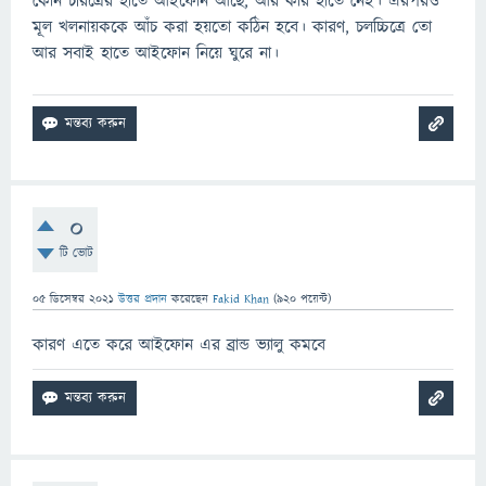
কোন চরিত্রের হাতে আইফোন আছে, আর কার হাতে নেই। এরপরও
মূল খলনায়ককে আঁচ করা হয়তো কঠিন হবে। কারণ, চলচ্চিত্রে তো
আর সবাই হাতে আইফোন নিয়ে ঘুরে না।
0
টি ভোট
05 ডিসেম্বর 2021
উত্তর প্রদান
করেছেন
Fakid Khan
(
920
পয়েন্ট)
কারণ এতে করে আইফোন এর ব্রান্ড ভ্যালু কমবে