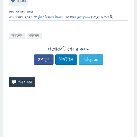
টি ভোট
552
বার দেখা হয়েছে
06 নভেম্বর 2021
"
প্রযুক্তি
" বিভাগে
জিজ্ঞাসা
করেছেন
Anupom
(
15,280
পয়েন্ট)
আইফোন
খলনায়ক
প্রশ্নোত্তরটি শেয়ার করুন
ফেসবুক
লিঙ্কইডিন
Telegram