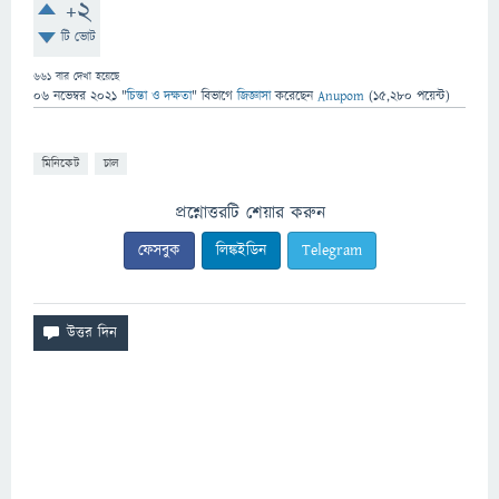
+2
টি ভোট
661
বার দেখা হয়েছে
06 নভেম্বর 2021
"
চিন্তা ও দক্ষতা
" বিভাগে
জিজ্ঞাসা
করেছেন
Anupom
(
15,280
পয়েন্ট)
মিনিকেট
চাল
প্রশ্নোত্তরটি শেয়ার করুন
ফেসবুক
লিঙ্কইডিন
Telegram