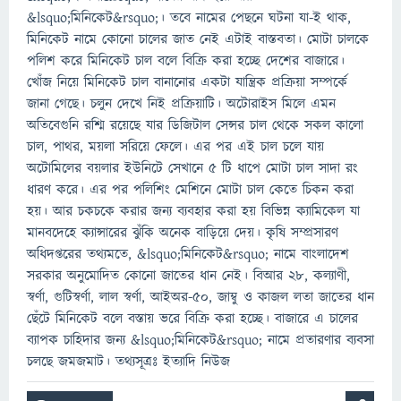
&lsquo;মিনিকেট&rsquo;। তবে নামের পেছনে ঘটনা যা-ই থাক,
মিনিকেট নামে কোনো চালের জাত নেই এটাই বাস্তবতা। মোটা চালকে
পলিশ করে মিনিকেট চাল বলে বিক্রি করা হচ্ছে দেশের বাজারে।
খোঁজ নিয়ে মিনিকেট চাল বানানোর একটা যান্ত্রিক প্রক্রিয়া সম্পর্কে
জানা গেছে। চলুন দেখে নিই প্রক্রিয়াটি। অটোরাইস মিলে এমন
অতিবেগুনি রশ্মি রয়েছে যার ডিজিটাল সেন্সর চাল থেকে সকল কালো
চাল, পাথর, ময়লা সরিয়ে ফেলে। এর পর এই চাল চলে যায়
অটোমিলের বয়লার ইউনিটে সেখানে ৫ টি ধাপে মোটা চাল সাদা রং
ধারণ করে। এর পর পলিশিং মেশিনে মোটা চাল কেতে চিকন করা
হয়। আর চকচকে করার জন্য ব্যবহার করা হয় বিভিন্ন ক্যামিকেল যা
মানবদেহে ক্যান্সারের ঝুঁকি অনেক বাড়িয়ে দেয়। কৃষি সম্প্রসারণ
অধিদপ্তরের তথ্যমতে, &lsquo;মিনিকেট&rsquo; নামে বাংলাদেশ
সরকার অনুমোদিত কোনো জাতের ধান নেই। বিআর ২৮, কল্যাণী,
স্বর্ণা, গুটিস্বর্ণা, লাল স্বর্ণা, আইঅর-৫০, জাম্বু ও কাজল লতা জাতের ধান
ছেঁটে মিনিকেট বলে বস্তায় ভরে বিক্রি করা হচ্ছে। বাজারে এ চালের
ব্যাপক চাহিদার জন্য &lsquo;মিনিকেট&rsquo; নামে প্রতারণার ব্যবসা
চলছে জমজমাট। তথ্যসূত্রঃ ইত্যাদি নিউজ