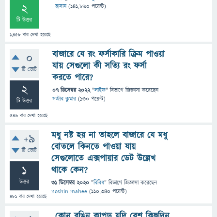
2
হাসান
(
141,860
পয়েন্ট)
টি উত্তর
1,458
বার দেখা হয়েছে
বাজারে যে রং ফর্সাকারি ক্রিম পাওয়া
0
যায় সেগুলো কী সত্যি রং ফর্সা
টি ভোট
করতে পারে?
2
07 ডিসেম্বর 2022
"
লাইফ
" বিভাগে
জিজ্ঞাসা
করেছেন
সজীব কুমার
(
130
পয়েন্ট)
টি উত্তর
546
বার দেখা হয়েছে
মধু নষ্ট হয় না তাহলে বাজারে যে মধু
+9
বোতলে কিনতে পাওয়া যায়
টি ভোট
সেগুলোতে এক্সপায়ার ডেট উল্লেখ
1
থাকে কেন?
উত্তর
31 ডিসেম্বর 2020
"
বিবিধ
" বিভাগে
জিজ্ঞাসা
করেছেন
noshin mahee
(
110,340
পয়েন্ট)
481
বার দেখা হয়েছে
কোন রঙিন কাপড় যদি বেশ কিছুদিন