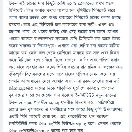
চিকন এই চালের দাম কিছুটা বেশি হলেও ক্রেতাদের প্রথম পছন্দ
মিনিকেট। কিন্তু অবাক করার ব্যাপার হল পৃথিবীতে মিনিকেট নামে
কোন ধানের জাতই নেয় অথচ বাজারের মিনিকেট চালের ব্যবসা চলছে
রমরমা। আর এই মিনিকেট চাল ক্যান্সারের জন্য দায়ী। এখন প্রশ্ন
জাগতে পারে, যে ধানের অস্তিত্ব নেই সেই নামের চাল আসে কোথায়
থেকে? আসলে বাংলাদেশের সবচেয়ে বেশি মিনিকেট চাল আসে উত্তর
বঙ্গের শস্যভাণ্ডার দিনাজপুরে। এখানে এক শ্রেণির চাল কলের মালিক
আছেন যারা মোটা চাল থেকে মেশিনের মাধ্যমে চাল সরু এবং চিকন
করে মিনিকেট বলে চালিয়ে দিচ্ছে বাজারে। কাটিং এবং পলিশ করার
জন্য চালে ব্যবহার করা হচ্ছে ভিবিন্ন ধরনের রাসায়নিক যা স্বাস্থ্যের জন্য
ঝুঁকিপূর্ণ। বিশেষজ্ঞদের মতে এতে চালের পুষ্টিগুন যেমন কমে যায়
তেমনি তা আমাদের দেহে ক্যান্সার এবং নানা রকম রোগের জন্য দায়ী।
&lsquo;১৯৯৫ সালের দিকে প্রাকৃতিক দুর্যোগে ক্ষতিগ্রস্ত ভারতের
কৃষকদের মাঝে সে দেশের ধান গবেষণা ইনস্টিটিউট নতুন জাতের
চিকন &lsquo;শতাব্দী&rsquo; ধানবীজ বিতরণ করে। মাঠপর্যায়ে
চাষের জন্য কৃষকদের এ ধানবীজের সঙ্গে আরো কিছু কৃষি উপকরণসহ
একটি মিনি প্যাকেট দেয়া হয়। ওই প্যাকেটটাকে ধান গবেষণা
ইনস্টিটিউট বলত &lsquo;মিনি কিটস&rsquo; বলে। সেখান থেকেই
&lsquo;শতাব্দী&rsquo; ধানের নাম হয়ে যায়