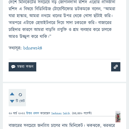
দেশে মিনিকেটের সবচেয়ে বড় জোগানদাতা রশিদ এগ্রোর প্রতিষ্ঠাতা
রশিদ এ বিষয়ে বিডিনিউজ টোয়েন্টিফোর ডটকমকে বলেন, “আমরা
যারা হাস্কার, আমরা প্রথমে ধানের উপর থেকে খোসা ছাঁটাই করি।
তারপরে এটাকে হোয়াইটনারে দিয়ে সাদা চকচকে করি। বাজারের
চাহিদার কারণে আমরা বাড়তি প্রযুক্তি ও শ্রম ব্যবহার করে চালকে
আরও উজ্জ্বল করে থাকি।”
তথ্যসূত্র:
bdnews24
0
টি ভোট
20 মার্চ 2022
উত্তর প্রদান
করেছেন
Sadman Sakib.
(
33,350
পয়েন্ট)
বাজারের সবচেয়ে জনপ্রিয় চালের নাম মিনিকেট। ঝকঝকে, ঝরঝরে