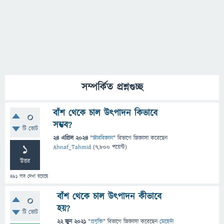
সম্পর্কিত প্রশ্নগুচ্ছ
বাঁশ থেকে চাল উৎপাদন কিভাবে
0
সম্ভব?
টি ভোট
24 এপ্রিল 2024
"
জীববিজ্ঞান
" বিভাগে
জিজ্ঞাসা
করেছেন
1
Ahnaf_Tahmid
(
7,800
পয়েন্ট)
উত্তর
491
বার দেখা হয়েছে
বাঁশ থেকে চাল উৎপাদন কীভাবে
0
হয়?
টি ভোট
22 জুন 2021
"
প্রযুক্তি
" বিভাগে
জিজ্ঞাসা
করেছেন
মেহেদী