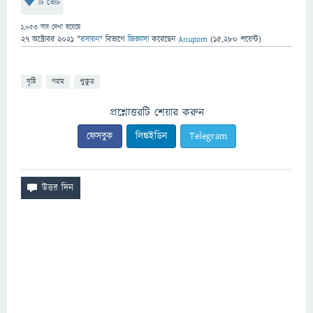
টি ভোট
1,053
বার দেখা হয়েছে
27 অক্টোবর 2021
"
রসায়ন
" বিভাগে
জিজ্ঞাসা
করেছেন
Anupom
(
15,280
পয়েন্ট)
বৃষ্টি
গরম
পুকুর
প্রশ্নোত্তরটি শেয়ার করুন
ফেসবুক
লিঙ্কইডিন
Telegram