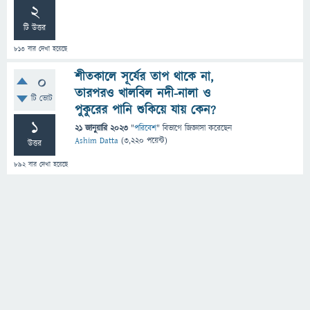
2
টি উত্তর
813
বার দেখা হয়েছে
শীতকালে সূর্যের তাপ থাকে না,
0
তারপরও খালবিল নদী-নালা ও
টি ভোট
পুকুরের পানি শুকিয়ে যায় কেন?
1
21 জানুয়ারি 2023
"
পরিবেশ
" বিভাগে
জিজ্ঞাসা
করেছেন
Ashim Datta
(
3,220
পয়েন্ট)
উত্তর
892
বার দেখা হয়েছে