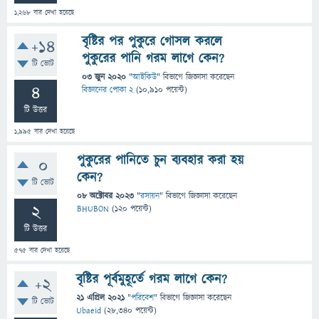
1,268
বার দেখা হয়েছে
বৃষ্টির পর পুকুরে গোসল করলে
+14
পুকুরের পানি গরম লাগে কেন?
টি ভোট
03 জুন 2020
"
আইকিউ
" বিভাগে
জিজ্ঞাসা
করেছেন
4
বিজ্ঞানের পোকা 2
(
10,910
পয়েন্ট)
টি উত্তর
1,995
বার দেখা হয়েছে
পুকুরের পানিতে চুন ব্যবহার করা হয়
0
কেন?
টি ভোট
08 অক্টোবর 2023
"
রসায়ন
" বিভাগে
জিজ্ঞাসা
করেছেন
2
BHUBON
(
120
পয়েন্ট)
টি উত্তর
575
বার দেখা হয়েছে
বৃষ্টির পূর্বমুহূর্তে গরম লাগে কেন?
+2
21 এপ্রিল 2021
"
পরিবেশ
" বিভাগে
জিজ্ঞাসা
করেছেন
টি ভোট
Ubaeid
(
28,340
পয়েন্ট)