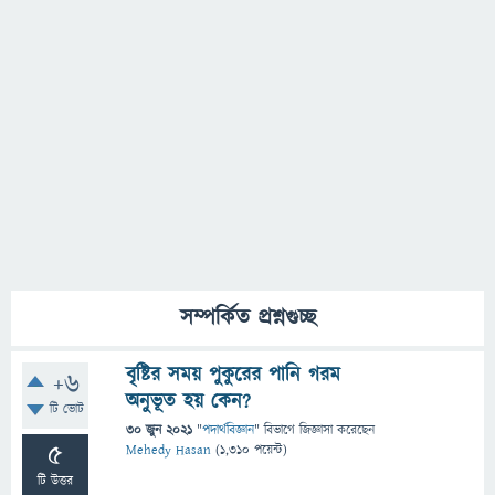
সম্পর্কিত প্রশ্নগুচ্ছ
বৃষ্টির সময় পুকুরের পানি গরম
+6
অনুভূত হয় কেন?
টি ভোট
30 জুন 2021
"
পদার্থবিজ্ঞান
" বিভাগে
জিজ্ঞাসা
করেছেন
5
Mehedy Hasan
(
1,310
পয়েন্ট)
টি উত্তর