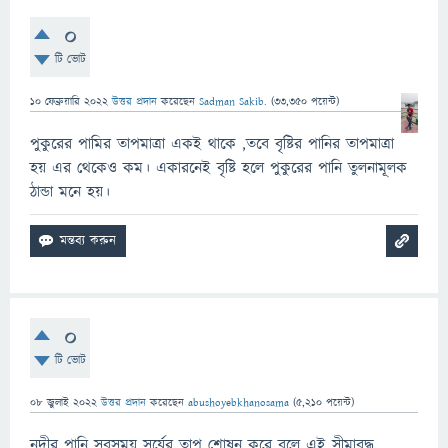
0
টি ভোট
10 ফেব্রুয়ারি 2022
উত্তর প্রদান
করেছেন
Sadman Sakib.
(
33,350
পয়েন্ট)
পুকুরের পামির তাপমাত্রা একই থাকে ,তবে বৃষ্টির পানির তাপমাত্রা
হয় এর থেকেও কম। একারনেই বৃষ্টি হলে পুকুরের পানি তুলনামূলক
ঠান্ডা মনে হয়।
0
টি ভোট
08 জুলাই 2022
উত্তর প্রদান
করেছেন
abushoyebkhanosama
(
5,210
পয়েন্ট)
নদীর পানি সবসময় সূর্যের তাপ শোষন করে বলে এই সীমাবদ্ধ