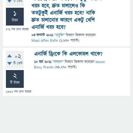
টি ভোট
খরচ হবে, দ্রুত চালালেও কি
1
ততটুকুই এনার্জি খরচ হবে? নাকি
দ্রুত চালানোর কারণে একটু বেশি
উত্তর
এনার্জি খরচ হবে?
571
বার দেখা হয়েছে
04 অগাস্ট 2021
"
প্রযুক্তি
" বিভাগে
জিজ্ঞাসা
করেছেন
Muaz Affan Rafin
(
1,630
পয়েন্ট)
এনার্জি ড্রিংকে কি এলকোহল থাকে?
+2
10 মার্চ 2021
"
রসায়ন
" বিভাগে
জিজ্ঞাসা
করেছেন
Hasan
টি ভোট
Rizvy Pranto
(
39,270
পয়েন্ট)
2
টি উত্তর
1,996
বার দেখা হয়েছে