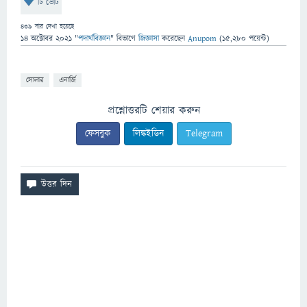
টি ভোট
439
বার দেখা হয়েছে
14 অক্টোবর 2021
"
পদার্থবিজ্ঞান
" বিভাগে
জিজ্ঞাসা
করেছেন
Anupom
(
15,280
পয়েন্ট)
সোলার
এনার্জি
প্রশ্নোত্তরটি শেয়ার করুন
ফেসবুক
লিঙ্কইডিন
Telegram