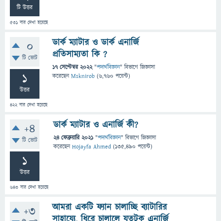
টি উত্তর
531
বার দেখা হয়েছে
ডার্ক ম্যাটার ও ডার্ক এনার্জি
0
প্রতিসাম্যতা কি ?
টি ভোট
17 সেপ্টেম্বর 2022
"
পদার্থবিজ্ঞান
" বিভাগে
জিজ্ঞাসা
1
করেছেন
Msknirob
(
6,760
পয়েন্ট)
উত্তর
422
বার দেখা হয়েছে
ডার্ক ম্যাটার ও এনার্জি কী?
+4
24 ফেব্রুয়ারি 2021
"
পদার্থবিজ্ঞান
" বিভাগে
জিজ্ঞাসা
টি ভোট
করেছেন
Hojayfa Ahmed
(
135,490
পয়েন্ট)
1
উত্তর
643
বার দেখা হয়েছে
আমরা একটি ফ্যান চালাচ্ছি ব্যাটারির
+3
সাহায্যে, ধিরে চালালে যতটুকু এনার্জি