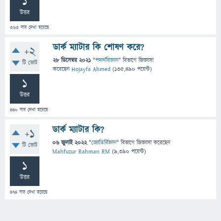
1
উত্তর
363
বার দেখা হয়েছে
ডার্ক ম্যাটার কি শোষণ করে?
+2
28 ডিসেম্বর 2021
"
পদার্থবিজ্ঞান
" বিভাগে
জিজ্ঞাসা
টি ভোট
করেছেন
Hojayfa Ahmed
(
135,490
পয়েন্ট)
1
উত্তর
440
বার দেখা হয়েছে
ডার্ক ম্যাটার কি?
+1
06 জুলাই 2022
"
জ্যোতির্বিজ্ঞান
" বিভাগে
জিজ্ঞাসা
করেছেন
টি ভোট
Mahfuzur Rahman RM
(
9,390
পয়েন্ট)
1
উত্তর
474
বার দেখা হয়েছে