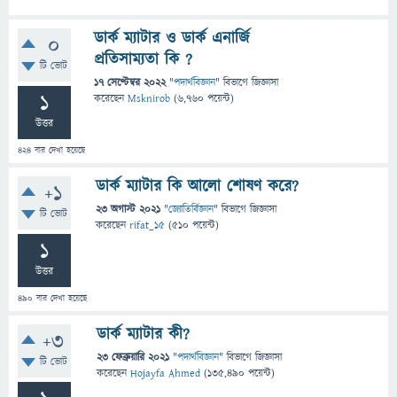
ডার্ক ম্যাটার ও ডার্ক এনার্জি
0
প্রতিসাম্যতা কি ?
টি ভোট
17 সেপ্টেম্বর 2022
"
পদার্থবিজ্ঞান
" বিভাগে
জিজ্ঞাসা
1
করেছেন
Msknirob
(
6,760
পয়েন্ট)
উত্তর
424
বার দেখা হয়েছে
ডার্ক ম্যাটার কি আলো শোষণ করে?
+1
23 অগাস্ট 2021
"
জ্যোতির্বিজ্ঞান
" বিভাগে
জিজ্ঞাসা
টি ভোট
করেছেন
rifat_15
(
510
পয়েন্ট)
1
উত্তর
490
বার দেখা হয়েছে
ডার্ক ম্যাটার কী?
+3
23 ফেব্রুয়ারি 2021
"
পদার্থবিজ্ঞান
" বিভাগে
জিজ্ঞাসা
টি ভোট
করেছেন
Hojayfa Ahmed
(
135,490
পয়েন্ট)