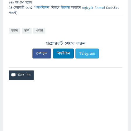
646
বার দেখা হয়েছে
24 ফেব্রুয়ারি 2021
"
পদার্থবিজ্ঞান
" বিভাগে
জিজ্ঞাসা
করেছেন
Hojayfa Ahmed
(
135,490
পয়েন্ট)
ম্যাটার
ডার্ক
এনার্জি
প্রশ্নোত্তরটি শেয়ার করুন
ফেসবুক
লিঙ্কইডিন
Telegram