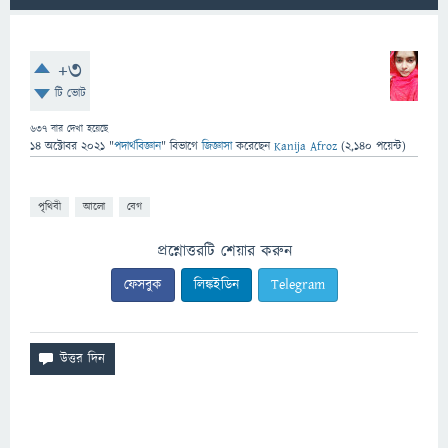
+3
টি ভোট
637
বার দেখা হয়েছে
14 অক্টোবর 2021
"
পদার্থবিজ্ঞান
" বিভাগে
জিজ্ঞাসা
করেছেন
Kanija Afroz
(
2,140
পয়েন্ট)
পৃথিবী
আলো
বেগ
প্রশ্নোত্তরটি শেয়ার করুন
ফেসবুক
লিঙ্কইডিন
Telegram