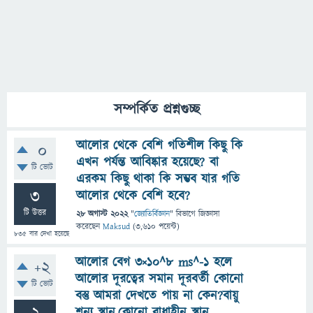
সম্পর্কিত প্রশ্নগুচ্ছ
আলোর থেকে বেশি গতিশীল কিছু কি
0
এখন পর্যন্ত আবিষ্কার হয়েছে? বা
টি ভোট
এরকম কিছু থাকা কি সম্ভব যার গতি
3
আলোর থেকে বেশি হবে?
টি উত্তর
28 অগাস্ট 2022
"
জ্যোতির্বিজ্ঞান
" বিভাগে
জিজ্ঞাসা
করেছেন
Maksud
(
3,610
পয়েন্ট)
835
বার দেখা হয়েছে
আলোর বেগ ৩×১০^৮ ms^-1 হলে
+2
আলোর দূরত্বের সমান দূরবর্তী কোনো
টি ভোট
বস্তু আমরা দেখতে পায় না কেন?বায়ু
শূন্য স্থান,কোনো বাধাহীন স্থান