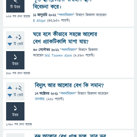
2
বিবেচনা করে।
টি উত্তর
11 জানুয়ারি 2022
"
পদার্থবিজ্ঞান
" বিভাগে
জিজ্ঞাসা
করেছেন
854
বার দেখা হয়েছে
R Atiqur
(
43,950
পয়েন্ট)
ঘরে বসে কীভাবে সহজে আলোর
+1
বেগ প্র্যাকটিকালি মাপা যায়?
টি ভোট
30 সেপ্টেম্বর 2022
"
পদার্থবিজ্ঞান
" বিভাগে
জিজ্ঞাসা
1
করেছেন
Md. Taseen Alam
(
8,590
পয়েন্ট)
উত্তর
468
বার দেখা হয়েছে
বিদ্যুৎ আর আলোর বেগ কি সমান?
+2
17 অক্টোবর 2021
"
পদার্থবিজ্ঞান
" বিভাগে
জিজ্ঞাসা
করেছেন
টি ভোট
তানভীর.
(
220
পয়েন্ট)
1
উত্তর
1,798
বার দেখা হয়েছে
বস্তু আলোর বেগ প্রাপ্ত হলে, তার ভর