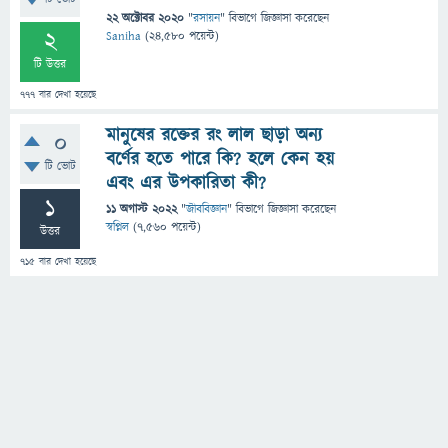
22 অক্টোবর 2020
"
রসায়ন
" বিভাগে
জিজ্ঞাসা
করেছেন
2
Saniha
(
24,580
পয়েন্ট)
টি উত্তর
777
বার দেখা হয়েছে
মানুষের রক্তের রং লাল ছাড়া অন্য
0
বর্ণের হতে পারে কি? হলে কেন হয়
টি ভোট
এবং এর উপকারিতা কী?
1
11 অগাস্ট 2022
"
জীববিজ্ঞান
" বিভাগে
জিজ্ঞাসা
করেছেন
স্বপ্নিল
(
7,560
পয়েন্ট)
উত্তর
715
বার দেখা হয়েছে