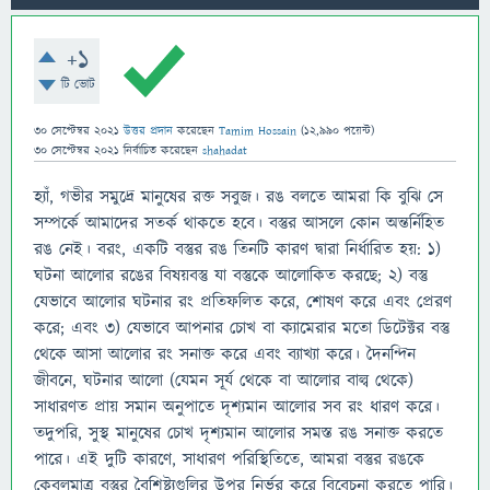
+1
টি ভোট
30 সেপ্টেম্বর 2021
উত্তর প্রদান
করেছেন
Tamim Hossain
(
12,990
পয়েন্ট)
30 সেপ্টেম্বর 2021
নির্বাচিত
করেছেন
shahadat
হ্যাঁ, গভীর সমুদ্রে মানুষের রক্ত ​​সবুজ। রঙ বলতে আমরা কি বুঝি সে
সম্পর্কে আমাদের সতর্ক থাকতে হবে। বস্তুর আসলে কোন অন্তর্নিহিত
রঙ নেই। বরং, একটি বস্তুর রঙ তিনটি কারণ দ্বারা নির্ধারিত হয়: ১)
ঘটনা আলোর রঙের বিষয়বস্তু যা বস্তুকে আলোকিত করছে; 2) বস্তু
যেভাবে আলোর ঘটনার রং প্রতিফলিত করে, শোষণ করে এবং প্রেরণ
করে; এবং 3) যেভাবে আপনার চোখ বা ক্যামেরার মতো ডিটেক্টর বস্তু
থেকে আসা আলোর রং সনাক্ত করে এবং ব্যাখ্যা করে। দৈনন্দিন
জীবনে, ঘটনার আলো (যেমন সূর্য থেকে বা আলোর বাল্ব থেকে)
সাধারণত প্রায় সমান অনুপাতে দৃশ্যমান আলোর সব রং ধারণ করে।
তদুপরি, সুস্থ মানুষের চোখ দৃশ্যমান আলোর সমস্ত রঙ সনাক্ত করতে
পারে। এই দুটি কারণে, সাধারণ পরিস্থিতিতে, আমরা বস্তুর রঙকে
কেবলমাত্র বস্তুর বৈশিষ্ট্যগুলির উপর নির্ভর করে বিবেচনা করতে পারি।