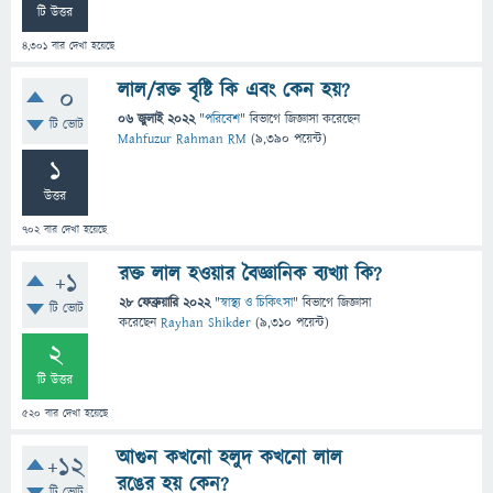
টি উত্তর
4,301
বার দেখা হয়েছে
লাল/রক্ত বৃষ্টি কি এবং কেন হয়?
0
06 জুলাই 2022
"
পরিবেশ
" বিভাগে
জিজ্ঞাসা
করেছেন
টি ভোট
Mahfuzur Rahman RM
(
9,390
পয়েন্ট)
1
উত্তর
702
বার দেখা হয়েছে
রক্ত লাল হওয়ার বৈজ্ঞানিক ব্যখ্যা কি?
+1
28 ফেব্রুয়ারি 2022
"
স্বাস্থ্য ও চিকিৎসা
" বিভাগে
জিজ্ঞাসা
টি ভোট
করেছেন
Rayhan Shikder
(
9,310
পয়েন্ট)
2
টি উত্তর
520
বার দেখা হয়েছে
আগুন কখনো হলুদ কখনো লাল
+12
রঙের হয় কেন?
টি ভোট