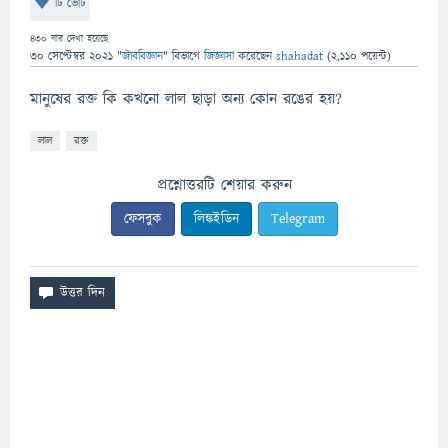
টি ভোট
430
বার দেখা হয়েছে
30 সেপ্টেম্বর 2021
"
জীববিজ্ঞান
" বিভাগে
জিজ্ঞাসা
করেছেন
shahadat
(
2,110
পয়েন্ট)
মানুষের রক্ত ​​কি কখনো লাল ছাড়া অন্য কোন রঙের হয়?
লাল
রক্ত
প্রশ্নোত্তরটি শেয়ার করুন
ফেসবুক
লিঙ্কইডিন
Telegram